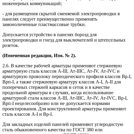
инженерных коммуникаций;
- для размещения скрытой сменяемой электропроводки в
панелях следует преимущественно применять
замоноличенные пластмассовые трубки.
Допускается устройство в панелях борозд для
электропроводки и гнезд для выключателей и штепсельных
розеток.
(Измененная редакция, Изм. № 2).
2.6. В качестве рабочей арматуры применяют стержневую
арматурную сталь классов А-III, Ат-IIIС, Ат-IV, Ат-IVС и
арматурную проволоку периодического профиля классов Вр-I,
Врп-I, а также стержневую арматуру классов А-I, А-II для
поперечных стержней каркасов и сеток и в качестве
продольной арматуры в случаях, когда использование
арматурной стали классов А-III, Ат-IIIС, Ат-IV, Ат-IVС, Вр-I,
Врп-I нецелесообразно или не допускается нормами
проектирования. Для конструктивной арматуры применяют
сталь классов А-I и Вр-I.
Для закладных изделий панелей применяют углеродистую
сталь обыкновенного качества по ГОСТ 380 или