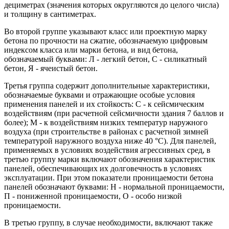
дециметрах (значения которых округляются до целого числа)
и толщину в сантиметрах.
Во второй группе указывают класс или проектную марку
бетона по прочности на сжатие, обозначаемую цифровым
индексом класса или марки бетона, и вид бетона,
обозначаемый буквами: Л - легкий бетон, С - силикатный
бетон, Я - ячеистый бетон.
Третья группа содержит дополнительные характеристики,
обозначаемые буквами и отражающие особые условия
применения панелей и их стойкость: С - к сейсмическим
воздействиям (при расчетной сейсмичности здания 7 баллов и
более); М - к воздействиям низких температур наружного
воздуха (при строительстве в районах с расчетной зимней
температурой наружного воздуха ниже 40 °С). Для панелей,
применяемых в условиях воздействия агрессивных сред, в
третью группу марки включают обозначения характеристик
панелей, обеспечивающих их долговечность в условиях
эксплуатации. При этом показатели проницаемости бетона
панелей обозначают буквами: Н - нормальной проницаемости,
П - пониженной проницаемости, О - особо низкой
проницаемости.
В третью группу, в случае необходимости, включают также