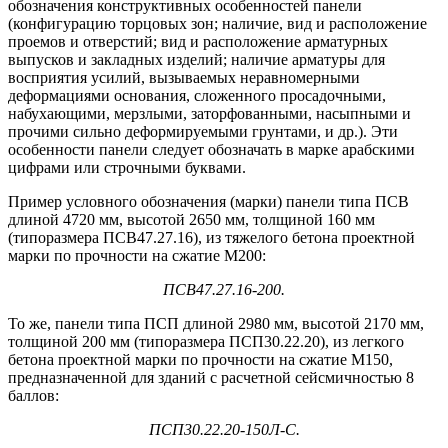
обозначения конструктивных особенностей панели
(конфигурацию торцовых зон; наличие, вид и расположение
проемов и отверстий; вид и расположение арматурных
выпусков и закладных изделий; наличие арматуры для
восприятия усилий, вызываемых неравномерными
деформациями основания, сложенного просадочными,
набухающими, мерзлыми, заторфованными, насыпными и
прочими сильно деформируемыми грунтами, и др.). Эти
особенности панели следует обозначать в марке арабскими
цифрами или строчными буквами.
Пример условного обозначения (марки) панели типа ПСВ
длиной 4720 мм, высотой 2650 мм, толщиной 160 мм
(типоразмера ПСВ47.27.16), из тяжелого бетона проектной
марки по прочности на сжатие М200:
ПСВ47.27.16-200.
То же, панели типа ПСП длиной 2980 мм, высотой 2170 мм,
толщиной 200 мм (типоразмера ПСП30.22.20), из легкого
бетона проектной марки по прочности на сжатие М150,
предназначенной для зданий с расчетной сейсмичностью 8
баллов:
ПСП30.22.20-150Л-С.