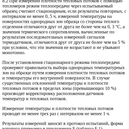
8.2 При измерении плотности тепловых потоков с помощью
тепломеров режим теплопередачи через испытываемый
образец считают стационарным, если результаты повторных, с
интервалом не менее 0, 5 ч, измерений температуры на
поверхностях однородных зон образца со стороны теплого
отделения отличаются друг от друга не более чем на 0, 3 °С, а
значения термического сопротивления, вычисленные по
результатам последовательных измерений сигналов
термодатчиков, отличаются друг от друга не более чем на 5 %
при условии, что эти значения не возрастают и не убывают
монотонно.
После установления стационарного режима теплопередачи
проверяют правильность выбора однородных температурных
зон на образце путем измерения плотности тепловых потоков
и температуры его внутренней поверхности. В случае
существенных отклонений температуры и плотности
тепловых потоков в пределах зоны (превышающих 10 %)
производят корректировку расположения датчиков
температур и тепловых потоков.
Измерение температуры и плотности тепловых потоков
проводят не менее трех раз с интервалом не менее 1 ч.
Результаты измерений заносят в протокол испытаний, форма
которого приведена в приложении Б (таблица Б.1).