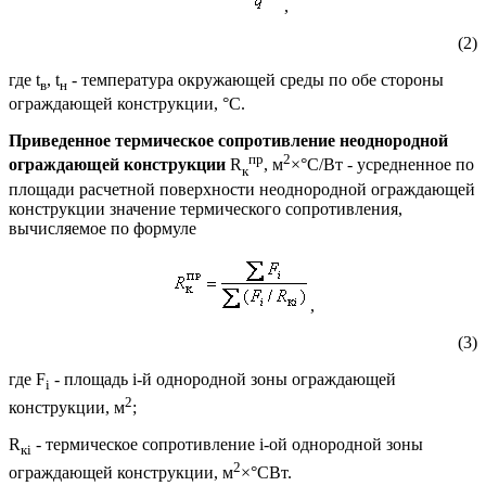
,
(2)
где t
, t
- температура окружающей среды по обе стороны
в
н
ограждающей конструкции, °С.
Приведенное термическое сопротивление неоднородной
пр
2
ограждающей конструкции
R
, м
×°С/Вт - усредненное по
к
площади расчетной поверхности неоднородной ограждающей
конструкции значение термического сопротивления,
вычисляемое по формуле
,
(3)
где F
- площадь i-й однородной зоны ограждающей
i
2
конструкции, м
;
R
- термическое сопротивление i-ой однородной зоны
к
i
2
ограждающей конструкции, м
×°СВт.