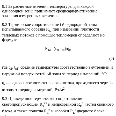
9.1 За расчетные значения температуры для каждой
однородной зоны принимают среднеарифметические
значения измеренных величин.
9.2 Термическое сопротивление i-й однородной зоны
испытываемого образца R
при измерении плотности
к
i
тепловых потоков с помощью тепломеров определяют но
формуле
R
=(τ
-τ
)/q
,
Ki
в
i
н
i
i
(5)
где t
, t
- средние температуры соответственно внутренней и
в
i
н
i
о
наружной поверхностей i-й зоны за период измерений,
С;
q
- средняя плотность теплового потока, проходящего через i-
i
2
ю зону за период измерений, Вт/м
.
9.3 Приведенное термическое сопротивление
ст
р
светопропускающей R
и непрозрачной R
частей оконного
к
к
п
к
блока, а также полотна R
и коробки R
дверного блока,
к
к