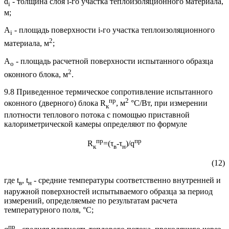
d
- толщина слоя i-го участка теплоизоляционного материала,
i
м;
А
- площадь поверхности i-го участка теплоизоляционного
i
2
материала, м
;
А
- площадь расчетной поверхности испытанного образца
о
2
оконного блока, м
.
9.8 Приведенное термическое сопротивление испытанного
пр
2
оконного (дверного) блока R
, м
°С/Вт, при измерении
к
плотности теплового потока с помощью приставной
калориметрической камеры определяют по формуле
пр
пр
R
=(τ
-τ
)/q
к
в
н
(12)
где t
, t
- средние температуры соответственно внутренней и
в
н
наружной поверхностей испытываемого образца за период
измерений, определяемые по результатам расчета
температурного поля, °С;
пр