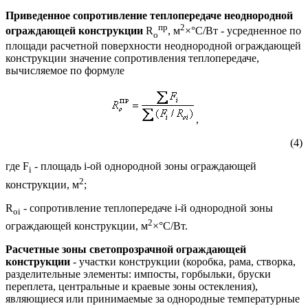
Приведенное сопротивление теплопередаче неоднородной
пр
2
ограждающей конструкции
R
, м
×°С/Вт - усредненное по
o
площади расчетной поверхности неоднородной ограждающей
конструкции значение сопротивления теплопередаче,
вычисляемое по формуле
,
(4)
где F
- площадь i-ой однородной зоны ограждающей
i
2
конструкции, м
;
R
- сопротивление теплопередаче i-й однородной зоны
oi
2
ограждающей конструкции, м
×°С/Вт.
Расчетные зоны светопрозрачной ограждающей
конструкции
- участки конструкции (коробка, рама, створка,
разделительные элементы: импосты, горбыльки, бруски
переплета, центральные и краевые зоны остекления),
являющиеся или принимаемые за однородные температурные