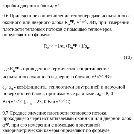
2
коробки дверного блока, м
.
9.6 Приведенное сопротивление теплопередаче испытанного
пр
2
о
оконного или дверного блока R
, м
×
С/Вт, при измерении
о
плотности тепловых потоков с помощью тепломеров
определяют по формуле
пр
пр
R
=1/α
+R
+1/α
,
о
в
к
н
(10)
пр
где R
- приведенное термическое сопротивление
к
2
о
испытанного оконного и дверного блоков, м
×
С/Вт;
a
, a
- коэффициенты теплоотдачи внутренней и наружной
в
н
поверхностей блока, принимаемые равными: a
= 8, 0
в
2
о
2
о
Вт/(м
×
С), a
= 23, 0 Вт/(м
×
С).
н
9.7 Среднее значение плотности теплового потока,
проходящего через испытываемый оконный или дверной блок
пр
q
, при его измерении с помощью приставной
калориметрической камеры определяют по формуле