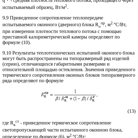
q
- средняя плотность теплового потока, проходящего через
2
испытываемый образец, Вт/м
.
9.9 Приведенное сопротивление теплопередаче
пр
2
.
испытываемого оконного (дверного) блока R
, м
°С/Вт,
о
при измерении плотности теплового потока с помощью
приставной калориметрической камеры определяют по
формуле (10).
9.10 Результаты теплотехнических испытаний оконного блока
могут быть распространены на типоразмерный ряд изделий
(серию), отличающихся габаритными размерами и
относительной площадью остекления. Значения приведенного
термического сопротивления оконных блоков типоразмерного
ряда определяют по формуле
(13)
ст
где R
- приведенное термическое сопротивление
к
светопропускающей части испытанного оконною блока,
2
.
определенное по формуле (6), м
°С/Вт;