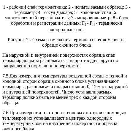
1 - рабочий спай термодатчика; 2 - испытываемый образец; 3 -
термометр; 4 - сосуд Дьюара; 5 - холодный спай; 6 -
многоточечный переключатель; 7 - микровольтметр; 8 - блок
обработки и регистрации данных; F
- F
- термически
I
II
однородные зоны
Рисунок 2 - Схема размещения термопар и тепломеров на
образце оконного блока
На наружной и внутренней поверхностях образца спаи
термопар должны располагаться напротив друг друга по
направлению нормали к поверхности.
7.5 Для измерения температуры воздушной среды с теплой и
холодной сторон образца оконного блока устанавливают
термопары, располагая их на расстоянии 0, 15 м от наружной
и внутренней поверхностей. Число устанавливаемых
термопар должно быть не менее трех с каждой стороны
образца.
7.6 При измерении плотности тепловых потоков с помощью
тепломеров их устанавливают в центрах однородных
температурных зон на внутренней поверхности образца
оконного блока.