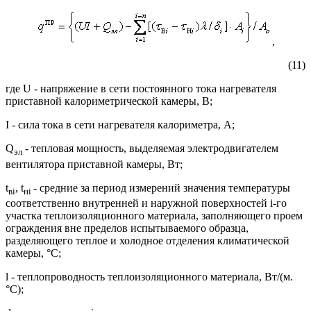
,
(11)
где U - напряжение в сети постоянного тока нагревателя
приставной калориметрической камеры, В;
I - сила тока в сети нагревателя калориметра, А;
Q
- тепловая мощность, выделяемая электродвигателем
эл
вентилятора приставной камеры, Вт;
t
, t
- средние за период измерений значения температуры
в
i
н
i
соответственно внутренней и наружной поверхностей i-го
участка теплоизоляционного материала, заполняющего проем
ограждения вне пределов испытываемого образца,
разделяющего теплое и холодное отделения климатической
камеры, °С;
l - теплопроводность теплоизоляционного материала, Вт/(м.
°С);