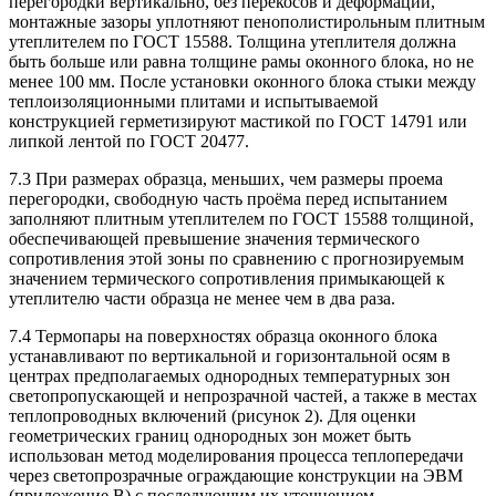
перегородки вертикально, без перекосов и деформаций,
монтажные зазоры уплотняют пенополистирольным плитным
утеплителем по ГОСТ 15588. Толщина утеплителя должна
быть больше или равна толщине рамы оконного блока, но не
менее 100 мм. После установки оконного блока стыки между
теплоизоляционными плитами и испытываемой
конструкцией герметизируют мастикой по ГОСТ 14791 или
липкой лентой по ГОСТ 20477.
7.3 При размерах образца, меньших, чем размеры проема
перегородки, свободную часть проёма перед испытанием
заполняют плитным утеплителем по ГОСТ 15588 толщиной,
обеспечивающей превышение значения термического
сопротивления этой зоны по сравнению с прогнозируемым
значением термического сопротивления примыкающей к
утеплителю части образца не менее чем в два раза.
7.4 Термопары на поверхностях образца оконного блока
устанавливают по вертикальной и горизонтальной осям в
центрах предполагаемых однородных температурных зон
светопропускающей и непрозрачной частей, а также в местах
теплопроводных включений (рисунок 2). Для оценки
геометрических границ однородных зон может быть
использован метод моделирования процесса теплопередачи
через светопрозрачные ограждающие конструкции на ЭВМ
(приложение В) с последующим их уточнением