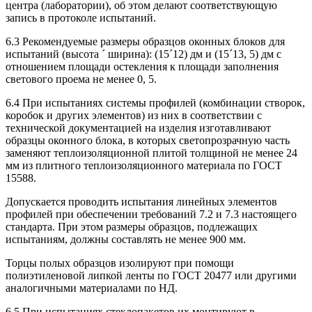
центра (лаборатории), об этом делают соответствующую
запись в протоколе испытаний.
6.3 Рекомендуемые размеры образцов оконных блоков для
испытаний (высота ´ ширина): (15´12) дм и (15´13, 5) дм с
отношением площади остекления к площади заполнения
светового проема не менее 0, 5.
6.4 При испытаниях системы профилей (комбинации створок,
коробок и других элементов) из них в соответствии с
технической документацией на изделия изготавливают
образцы оконного блока, в которых светопрозрачную часть
заменяют теплоизоляционной плитой толщиной не менее 24
мм из плитного теплоизоляционного материала по ГОСТ
15588.
Допускается проводить испытания линейных элементов
профилей при обеспечении требований 7.2 и 7.3 настоящего
стандарта. При этом размеры образцов, подлежащих
испытаниям, должны составлять не менее 900 мм.
Торцы полых образцов изолируют при помощи
полиэтиленовой липкой ленты по ГОСТ 20477 или другими
аналогичными материалами по НД.
6.5 При испытаниях стеклопакетов их монтируют в