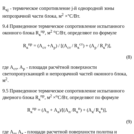
R
- термическое сопротивление j-й однородной зоны
к
j
2
непрозрачной части блока, м
×°С/Вт.
9.4 Приведенное термическое сопротивление испытанного
пр
2
о
оконного блока R
, м
С/Вт, определяют по формуле
к
пр
ст
р
R
= (А
+А
) / [(А
/ R
) + (А
/ R
)],
к
ст
р
ст
к
р
к
(8)
где А
, А
- площади расчётной поверхности
ст
р
светопропускающей и непрозрачной частей оконного блока,
2
м
.
9.5 Приведенное термическое сопротивление испытанного
пр
2
о
дверного блока R
, м
×
С/Вт, определяют по формуле
к
пр
п
к
R
= (А
+ А
)/[(А
/R
) + (А
/
R
)],
к
п
к
п
к
к
к
(9)
где А
, А
- площади расчетной поверхности полотна и
п
к