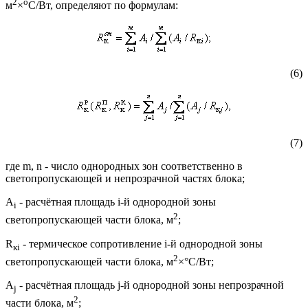
2
о
м
×
С/Вт, определяют по формулам:
(6)
(7)
где m, n - число однородных зон соответственно в
светопропускающей и непрозрачной частях блока;
А
- расчётная площадь i-й однородной зоны
i
2
светопропускающей части блока, м
;
R
- термическое сопротивление i-й однородной зоны
к
i
2
светопропускающей части блока, м
×°С/Вт;
А
- расчётная площадь j-й однородной зоны непрозрачной
j
2
части блока, м
;