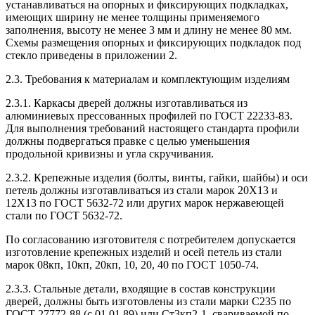
устанавливаться на опорных и фиксирующих подкладках,
имеющих ширину не менее толщины применяемого
заполнения, высоту не менее 3 мм и длину не менее 80 мм.
Схемы размещения опорных и фиксирующих подкладок под
стекло приведены в приложении 2.
2.3. Требования к материалам и комплектующим изделиям
2.3.1. Каркасы дверей должны изготавливаться из
алюминиевых прессованных профилей по ГОСТ 22233-83.
Для выполнения требований настоящего стандарта профили
должны подвергаться правке с целью уменьшения
продольной кривизны и угла скручивания.
2.3.2. Крепежные изделия (болты, винты, гайки, шайбы) и оси
петель должны изготавливаться из стали марок 20Х13 и
12Х13 по ГОСТ 5632-72 или других марок нержавеющей
стали по ГОСТ 5632-72.
По согласованию изготовителя с потребителем допускается
изготовление крепежных изделий и осей петель из стали
марок 08кп, 10кп, 20кп, 10, 20, 40 по ГОСТ 1050-74.
2.3.3. Стальные детали, входящие в состав конструкции
дверей, должны быть изготовлены из стали марки С235 по
ГОСТ 27772-88 (с 01.01.89) или Ст3кп2-1, свариваемой по