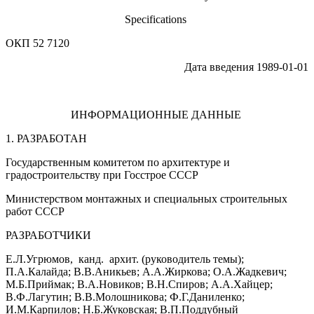
Specifications
ОКП 52 7120
Дата введения 1989-01-01
ИНФОРМАЦИОННЫЕ ДАННЫЕ
1. РАЗРАБОТАН
Государственным комитетом по архитектуре и
градостроительству при Госстрое СССР
Министерством монтажных и специальных строительных
работ СССР
РАЗРАБОТЧИКИ
Е.Л.Угрюмов, канд. архит. (руководитель темы);
П.А.Калайда; В.В.Аникьев; А.А.Жиркова; О.А.Жадкевич;
М.Б.Приймак; В.А.Новиков; В.Н.Спиров; А.А.Хайцер;
В.Ф.Лагутин; В.В.Молошникова; Ф.Г.Даниленко;
И.М.Карпилов; Н.Б.Жуковская; В.П.Поддубный