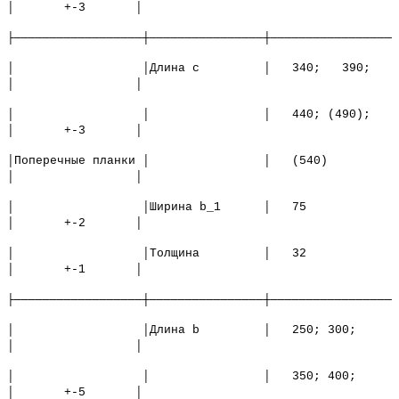
│ +-3 │
├──────────────────┼────────────────┼─────────────────┼
│ │Длина с │ 340; 390;
│ │
│ │ │ 440; (490);
│ +-3 │
│Поперечные планки │ │ (540)
│ │
│ │Ширина b_1 │ 75
│ +-2 │
│ │Толщина │ 32
│ +-1 │
├──────────────────┼────────────────┼─────────────────┼
│ │Длина b │ 250; 300;
│ │
│ │ │ 350; 400;
│ +-5 │