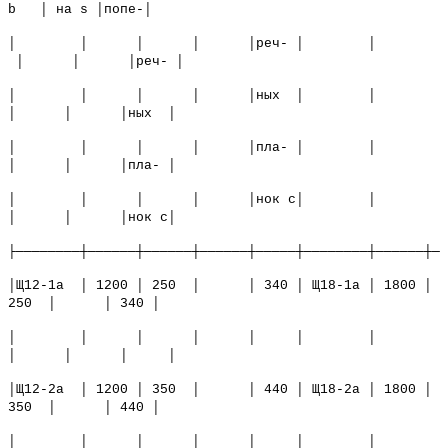
b │ на s │попе-│
│ │ │ │ │реч- │ │
│ │ │реч- │
│ │ │ │ │ных │ │
│ │ │ных │
│ │ │ │ │пла- │ │
│ │ │пла- │
│ │ │ │ │нок с│ │
│ │ │нок с│
├────────┼──────┼──────┼──────┼─────┼────────┼──────┼──
│Щ12-1а │ 1200 │ 250 │ │ 340 │ Щ18-1а │ 1800 │
250 │ │ 340 │
│ │ │ │ │ │ │
│ │ │ │
│Щ12-2а │ 1200 │ 350 │ │ 440 │ Щ18-2а │ 1800 │
350 │ │ 440 │
│ │ │ │ │ │ │