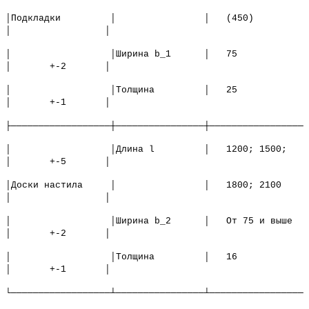
│Подкладки │ │ (450)
│ │
│ │Ширина b_1 │ 75
│ +-2 │
│ │Толщина │ 25
│ +-1 │
├──────────────────┼────────────────┼─────────────────┼
│ │Длина l │ 1200; 1500;
│ +-5 │
│Доски настила │ │ 1800; 2100
│ │
│ │Ширина b_2 │ От 75 и выше
│ +-2 │
│ │Толщина │ 16
│ +-1 │
└──────────────────┴────────────────┴─────────────────┴