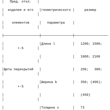
│ Пред. откл. │
│ изделия и его │геометрического │ размер
│ │
│ элементов │ параметра │
│ │
├──────────────────┼────────────────┼─────────────────┼
│ │Длина l │ 1200; 1500;
│ +-5 │
│ │ │ 1800; 2100
│ │
│Щиты перекрытий │ │ 250; 300;
│ │
│ │Ширина b │ 350; (400);
│ +-5 │
│ │ │ (450)
│ │
│ │Толщина s │ 73