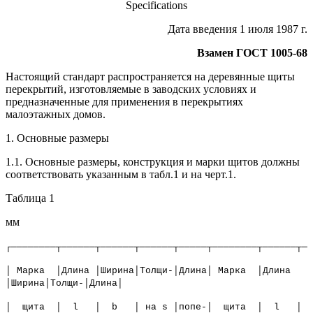
Specifications
Дата введения 1 июля 1987 г.
Взамен ГОСТ 1005-68
Настоящий стандарт распространяется на деревянные щиты
перекрытий, изготовляемые в заводских условиях и
предназначенные для применения в перекрытиях
малоэтажных домов.
1. Основные размеры
1.1. Основные размеры, конструкция и марки щитов должны
соответствовать указанным в табл.1 и на черт.1.
Таблица 1
мм
┌────────┬──────┬──────┬──────┬─────┬────────┬──────┬──
│ Марка │Длина │Ширина│Толщи-│Длина│ Марка │Длина
│Ширина│Толщи-│Длина│
│ щита │ l │ b │ на s │попе-│ щита │ l │