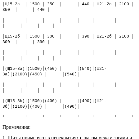
│Щ15-2а │ 1500 │ 350 │ │ 440 │ Щ21-2а │ 2100 │
350 │ │ 440 │
│ │ │ │ │ │ │
│ │ │ │
│Щ15-2б │ 1500 │ 300 │ │ 390 │ Щ21-2б │ 2100 │
300 │ │ 390 │
│ │ │ │ │ │ │
│ │ │ │
│(Щ15-3а)│(1500)│(450) │ │(540)│(Щ21-
3а)│(2100)│(450) │ │(540)│
│ │ │ │ │ │ │
│ │ │ │
│(Щ15-3б)│(1500)│(400) │ │(490)│(Щ21-
3б)│(2100)│(400) │ │(490)│
└────────┴──────┴──────┴──────┴─────┴────────┴──────┴──
Примечания:
1. Щиты применяют в перекрытиях с шагом между лагами и