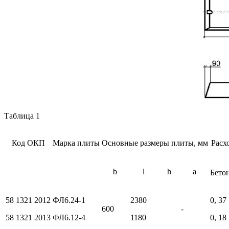
Таблица 1
Код ОКП
Марка плиты
Основные размеры плиты, мм
Расх
b
l
h
a
Бетон
58 1321 2012
ФЛ6.24-1
2380
0, 37
600
-
58 1321 2013
ФЛ6.12-4
1180
0, 18