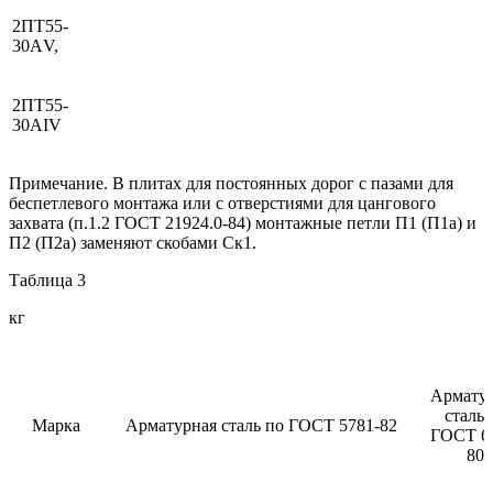
2ПТ55-
30АV,
2ПТ55-
30АIV
Примечание. В плитах для постоянных дорог с пазами для
беспетлевого монтажа или с отверстиями для цангового
захвата (п.1.2 ГОСТ 21924.0-84) монтажные петли П1 (П1а) и
П2 (П2а) заменяют скобами Ск1.
Таблица 3
кг
Армату
сталь 
Марка
Арматурная сталь по ГОСТ 5781-82
ГОСТ 6
80