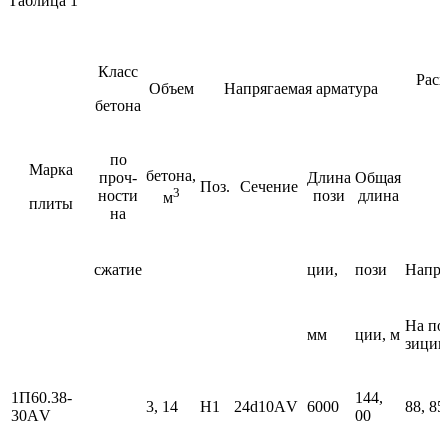
Таблица 1
Класс
Расх
Объем
Hапрягаемая арматура
бетона
по
Марка
бетона,
проч-
Длина
Общая
Поз.
Сечение
3
ности
пози
длина
м
плиты
на
сжатие
ции,
пози
Напря
Hа по
мм
ции, м
зици
1П60.38-
144,
3, 14
H1
24d10АV
6000
88, 85
30АV
00