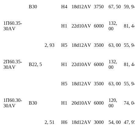
В30
H4
18d12АV
3750
67, 50
59, 94
1П60.35-
132,
H1
22d10АV
6000
81, 44
30АV
00
2, 93
H5
18d12АV
3500
63, 00
55, 94
2П60.35-
132,
В22, 5
H1
22d10АV
6000
81, 44
30АV
00
H5
18d12АV
3500
63, 00
55, 94
1П60.30-
120,
В30
H1
20d10АV
6000
74, 04
30АV
00
2, 51
H6
18d12АV
3000
54, 00
47, 95