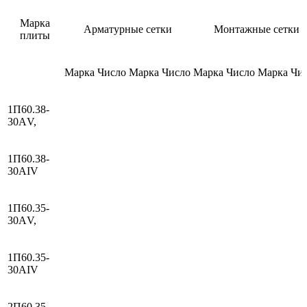
Марка
Арматурные сетки
Монтажные сетки
плиты
Марка
Число
Марка
Число
Марка
Число
Марка
Чи
1П60.38-
30АV,
1П60.38-
30АIV
1П60.35-
30АV,
1П60.35-
30АIV
2П60.35-