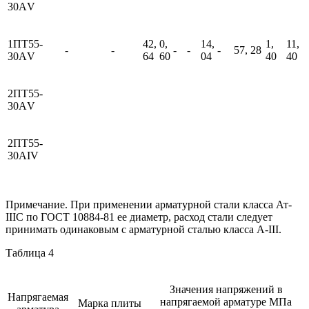
30АV
1ПТ55-
42,
0,
14,
1,
11,
-
-
-
-
-
57, 28
30АV
64
60
04
40
40
2ПТ55-
30АV
2ПТ55-
30АIV
Примечание. При применении арматурной стали класса Ат-
IIIС по ГОСТ 10884-81 ее диаметр, расход стали следует
принимать одинаковым с арматурной сталью класса А-III.
Таблица 4
Значения напряжений в
Напрягаемая
напрягаемой арматуре МПа
Марка плиты