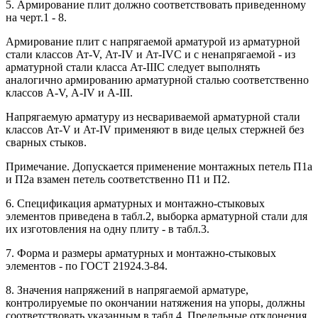
5. Армирование плит должно соответствовать приведенному
на черт.1 - 8.
Армирование плит с напрягаемой арматурой из арматурной
стали классов Ат-V, Ат-IV и Ат-IVC и с ненапрягаемой - из
арматурной стали класса Ат-IIIС следует выполнять
аналогично армированию арматурной сталью соответственно
классов А-V, А-IV и A-III.
Напрягаемую арматуру из несвариваемой арматурной стали
классов Ат-V и Ат-IV применяют в виде целых стержней без
сварных стыков.
Примечание. Допускается применение монтажных петель П1а
и П2а взамен петель соответственно П1 и П2.
6. Спецификация арматурных и монтажно-стыковых
элементов приведена в табл.2, выборка арматурной стали для
их изготовления на одну плиту - в табл.3.
7. Форма и размеры арматурных и монтажно-стыковых
элементов - по ГОСТ 21924.3-84.
8. Значения напряжений в напрягаемой арматуре,
контролируемые по окончании натяжения на упоры, должны
соответствовать указанным в табл.4. Предельные отклонения