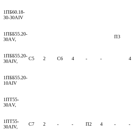
1ПБ60.18-
30-30АIV
1ПББ55.20-
П3
30АV,
1ПББ55.20-
С5
2
С6
4
-
-
4
30АIV,
1ПББ55.20-
10АIV
1ПТ55-
30АV,
1ПТ55-
С7
2
-
-
П2
4
-
-
30АIV,