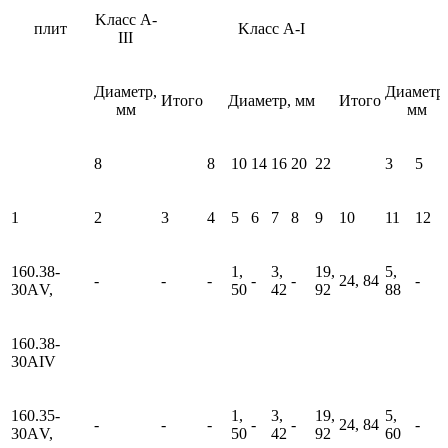
Kласс А-
плит
Kласс А-I
III
Диаметр,
Диаметр,
Итого
Диаметр, мм
Итого
мм
мм
8
8
10
14
16
20
22
3
5
1
2
3
4
5
6
7
8
9
10
11
12
160.38-
1,
3,
19,
5,
-
-
-
-
-
24, 84
-
30АV,
50
42
92
88
160.38-
30АIV
160.35-
1,
3,
19,
5,
-
-
-
-
-
24, 84
-
30АV,
50
42
92
60