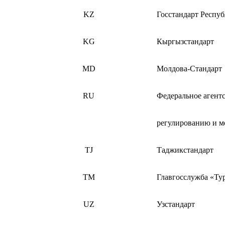
KZ
Госстандарт Респу
KG
Кыргызстандарт
MD
Молдова-Стандарт
RU
Федеральное агент
регулированию и м
TJ
Таджикстандарт
TM
Главгосслужба «Ту
UZ
Узстандарт