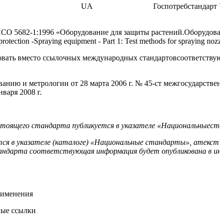
UA
Госпотребстандарт
СО 5682-1:1996 «Оборудование для защиты растений.Оборудова
ction -Spraying equipment - Part 1: Test methods for spraying nozz
овать вместо ссылочных международных стандартовсоответству
ванию и метрологии от 28 марта 2006 г. № 45-ст межгосударств
варя 2008 г.
астоящего стандарта публикуется в указателе «Национальныес
ся в указателе (каталоге) «Национальные стандарты», атекст
андарта соответствующая информация будет опубликована в 
рименения
ные ссылки