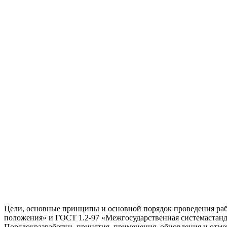
Цели, основные принципы и основной порядок проведения раб
положения» и ГОСТ 1.2-97 «Межгосударственная системастанд
Порядокразработки, принятия, применения, обновления и отм