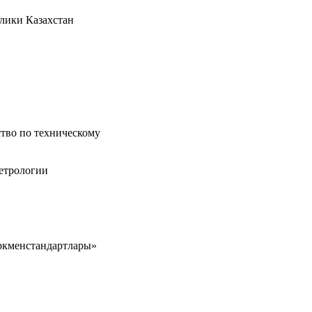
блики Казахстан
ство по техническому
етрологии
ркменстандартлары»