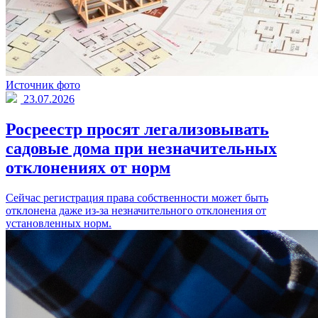
Источник фото
23.07.2026
Росреестр просят легализовывать
садовые дома при незначительных
отклонениях от норм
Сейчас регистрация права собственности может быть
отклонена даже из-за незначительного отклонения от
установленных норм.