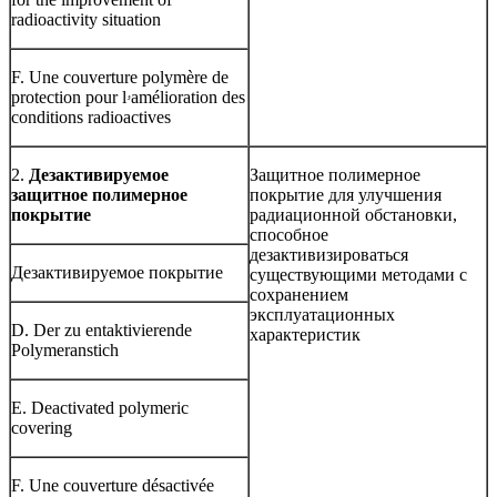
radioactivity situation
F. Une couverture polymère de
protection pour lۥamélioration des
conditions radioactives
2.
Дезактивируемое
Защитное полимерное
защитное полимерное
покрытие для улучшения
покрытие
радиационной обстановки,
способное
дезактивизироваться
Дезактивируемое покрытие
существующими методами с
сохранением
эксплуатационных
D. Der zu entaktivierende
характеристик
Polymeranstich
E. Deactivated polymeric
covering
F. Une couverture désactivée