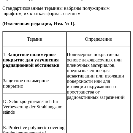
Стандартизованные термины набраны полужирным
шрифтом, их краткая форма - светлым.
(Измененная редакция, Изм. № 1).
Термин
Определение
1.
Защитное полимерное
Полимерное покрытие на
покрытие для улучшения
основе лакокрасочных или
радиационной обстановки
пленочных материалов,
предназначенное для
дезактивации или изоляции
Защитное полимерное
поверхности или для
покрытие
изоляции окружающего
пространства от
радиоактивных загрязнений
D. Schutzpolymeranstrich für
Verbesserung der Strahlungsum
stände
E. Protective polymeric covering
for the improvement of