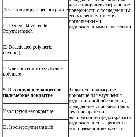
дезактивировать загрязнение
Дезактивизирующее покрытие
поверхности с последующим
его удалением вместе с
поглощенными
D. Der entaktivierende
радиоактивными веществами
Polymeranstich
E. Deactivated polymeric
covering
F. Une couverture desactivante
polymère
5.
Изолирующее защитное
Защитное полимерное
полимерное покрытие
покрытие для улучшения
радиационной обстановки,
обладающее способностью в
Изолирующеепокрытие
течение времени
эксплуатации предотвращать
радиоактивное загрязнение
D. Isodierpoiymeranstrich
защищаемой поверхности