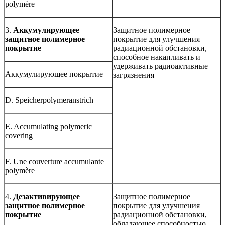
polymère
3.
Аккумулирующее
Защитное полимерное
защитное полимерное
покрытие для улучшения
покрытие
радиационной обстановки,
способное накапливать и
удерживать радиоактивные
Аккумулирующее покрытие
загрязнения
D. Speicherpolymeranstrich
E. Accumulating polymeric
covering
F. Une couverture accumulante
polymère
4.
Дезактивирующее
Защитное полимерное
защитное полимерное
покрытие для улучшения
покрытие
радиационной обстановки,
обладающее способностью