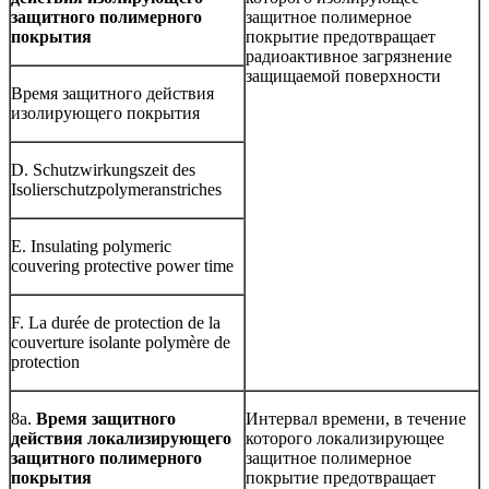
защитного полимерного
защитное полимерное
покрытия
покрытие предотвращает
радиоактивное загрязнение
защищаемой поверхности
Время защитного действия
изолирующего покрытия
D. Schutzwirkungszeit des
Isolierschutzpolymeranstriches
E. Insulating polymeric
couvering protective power time
F. La durée de protection de la
couverture isolante polymère de
protection
8а.
Время защитного
Интервал времени, в течение
действия локализирующего
которого локализирующее
защитного полимерного
защитное полимерное
покрытия
покрытие предотвращает