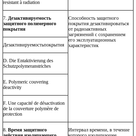
resistant à radiation
7.
Дезактивируемость
Способность защитного
защитного полимерного
покрытия дезактивироваться
покрытия
от радиоактивных
загрязнений с сохранением
его эксплуатационных
Дезактивируемостьпокрытия
характеристик
D. Die Entaktivierung des
Schutzpolymeranstriches
E. Polymeric couvering
deactivity
F. Une capacité de désactivation
de la couverture polymère de
protection
8.
Время защитного
Интервал времени, в течение
действия изолирующего
которого изолирующее