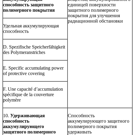
способность защитного
единицей поверхности
полимерного покрытия
защитного полимерного
покрытия для улучшения
радиационной обстановки
Удельная аккумулирующая
способность
D. Spezifische Speicherfähigkeit
des Polymeranstriches
E. Specific accumulating power
of protective covering
F. Une capacité d’accumulation
spécifique de la couverture
polymère
10.
Удерживающая
Способность
способность
аккумулирующего защитного
аккумулирующего
полимерного покрытия
защитного полимерного
удерживать