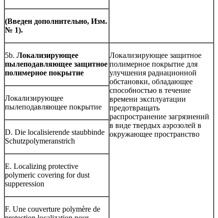
(Введен дополнительно, Изм.
№ 1).
5b.
Локализирующее
Локализирующее защитное
пылеподавляющее защитное
полимерное покрытие для
полимерное покрытие
улучшения радиационной
обстановки, обладающее
способностью в течение
Локализирующее
времени эксплуатации
пылеподавляющее покрытие
предотвращать
распространение загрязнений
в виде твердых аэрозолей в
D. Die localisierende staubbinde
окружающее пространство
Schutzpolymeranstrich
E. Localizing protective
polymeric covering for dust
supperession
F. Une couverture polymère de
protection localization pour