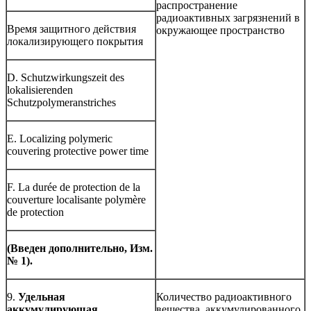
распространение
радиоактивных загрязнений в
Время защитного действия
окружающее пространство
локализирующего покрытия
D. Schutzwirkungszeit des
lokalisierenden
Schutzpolymeranstriches
E. Localizing polymeric
couvering protective power time
F. La durée de protection de la
couverture localisante polymère
de protection
(Введен дополнительно, Изм.
№ 1).
9.
Удельная
Количество радиоактивного
аккумулирующая
вещества, аккумулированного