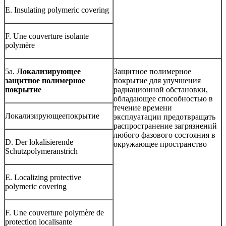
E. Insulating polymeric covering
F. Une couverture isolante
polymère
5а.
Локализирующее
Защитное полимерное
защитное полимерное
покрытие для улучшения
покрытие
радиационной обстановки,
обладающее способностью в
течение времени
Локализирующеепокрытие
эксплуатации предотвращать
распространение загрязнений
любого фазового состояния в
D. Der lokalisierende
окружающее пространство
Schutzpolymeranstrich
E. Localizing protective
polymeric covering
F. Une couverture polymère de
protection localisante