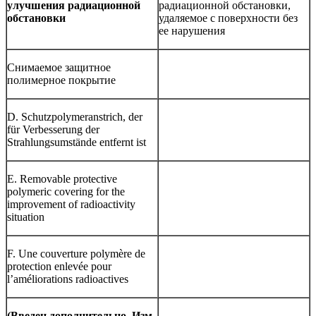
улучшения радиационной
радиационной обстановки,
обстановки
удаляемое с поверхности без
ее нарушения
Снимаемое защитное
полимерное покрытие
D. Schutzpolymeranstrich, der
für Verbesserung der
Strahlungsumstände entfernt ist
E. Removable protective
polymeric covering for the
improvement of radioactivity
situation
F. Une couverture polymère de
protection enlevée pour
l’améliorations radioactives
(Введен дополнительно, Изм.