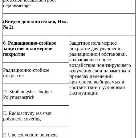
dépoussierage
(Введен дополнительно, Изм.
№ 2).
6.
Радиационно-стойкое
Защитное полимерное
защитное полимерное
покрытие для улучшения
покрытие
радиационной обстановки,
сохраняющее после
воздействия ионизирующего
Радиационно-стойкое
излучения свои параметры в
покрытие
пределах изменений
критериев, выбираемых в
соответствии с условиями
D. Strahlungsbeständiger
эксплуатации
Polymeranstrich
E. Radioactivity resistant
polymeric covering
F. Une couverture polymère