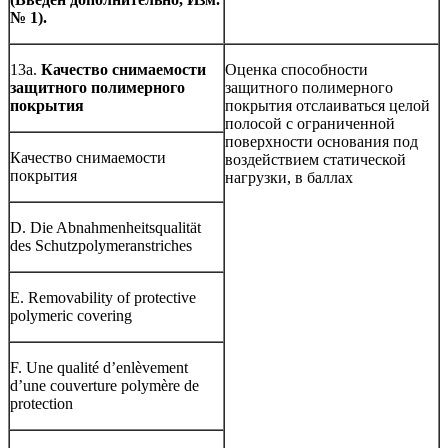
№ 1).
13а.
Качество снимаемости
Оценка способности
защитного полимерного
защитного полимерного
покрытия
покрытия отслаиваться целой
полосой с ограниченной
поверхности основания под
Качество снимаемости
воздействием статической
покрытия
нагрузки, в баллах
D. Die Abnahmenheitsqualität
des Schutzpolymeranstriches
E. Removability of protective
polymeric covering
F. Une qualité d’enlèvement
d’une couverture polymère de
protection