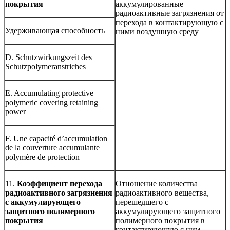
покрытия
аккумулированные
радиоактивные загрязнения от
перехода в контактирующую с
Удерживающая способность
ними воздушную среду
D. Schutzwirkungszeit des
Schutzpolymeranstriches
E. Accumulating protective
polymeric covering retaining
power
F. Une capacité d’accumulation
de la couverture accumulante
polymère de protection
11.
Коэффициент перехода
Отношение количества
радиоактивного загрязнения
радиоактивного вещества,
с аккумулирующего
перешедшего с
защитного полимерного
аккумулирующего защитного
покрытия
полимерного покрытия в
контактирующую с ним