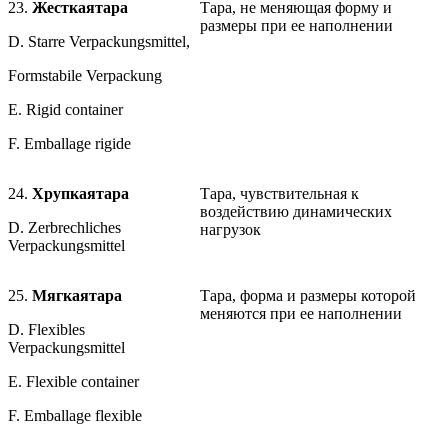
23.
Жесткая
тара
Тара, не меняющая форму и
размеры при ее наполнении
D. Starre Verpackungsmittel,
Formstabile Verpackung
E. Rigid container
F. Emballage rigide
24.
Хрупкая
тара
Тара, чувствительная к
воздействию динамических
D. Zerbrechliches
нагрузок
Verpackungsmittel
25.
Мягкая
тара
Тара, форма и размеры которой
меняются при ее наполнении
D. Flexibles
Verpackungsmittel
E. Flexible container
F. Emballage flexible