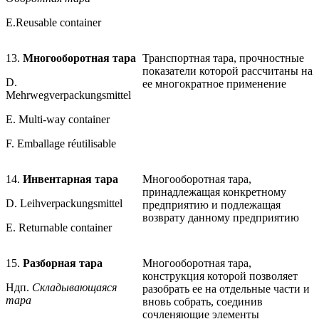
Е.
Reusable container
13.
Многооборотная тара
Транспортная тара, прочностные
показатели которой рассчитаны на
D.
ее многократное применение
Mehrwegverpackungsmittel
Е. Multi-way container
F. Emballage réutilisable
14.
Инвентарная тара
Многооборотная тара,
принадлежащая конкретному
D. Leihverpackungsmittel
предприятию и подлежащая
возврату данному предприятию
Е. Returnable container
15.
Разборная тара
Многооборотная тара,
конструкция которой позволяет
Ндп.
Складывающаяся
разобрать ее на отдельные части и
тара
вновь собрать, соединив
сочленяющие элементы