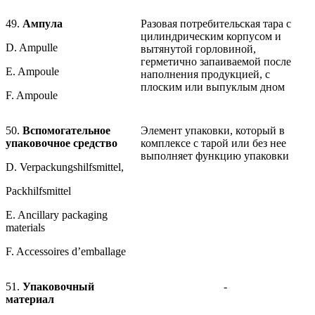
49.
Ампула
Разовая потребительская тара с
цилиндрическим корпусом и
D. Ampulle
вытянутой горловиной,
герметично запаиваемой после
E. Ampoule
наполнения продукцией, с
плоским или выпуклым дном
F. Ampoule
50.
Вспомогательное
Элемент упаковки, который в
упаковочное средство
комплексе с тарой или без нее
выполняет функцию упаковки
D. Verpackungshilfsmittel,
Packhilfsmittel
E. Ancillary packaging
materials
F. Accessoires d’emballage
51.
Упаковочный
-
материал