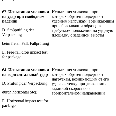
63.
Испытания упаковки
Испытания упаковки, при
на удар при свободном
которых образец подвергают
падении
ударным нагрузкам, возникающим
при сбрасывании образца в
D. Stoβprüfung der
требуемом положении на ударную
Verpackung
площадку с заданной высоты
beim freien Fall, Fallprüfung
E. Free-fall drop impact test
for package
64.
Испытания упаковки
Испытания упаковки, при
на горизонтальный удар
которых образец подвергают
нагрузкам, возникающим от его
D. Prüfung der Verpackung
удара о стенку при движении с
заданной скоростью в
durch horizontal Stoβ
горизонтальном направлении
E. Horizontal impact test for
package