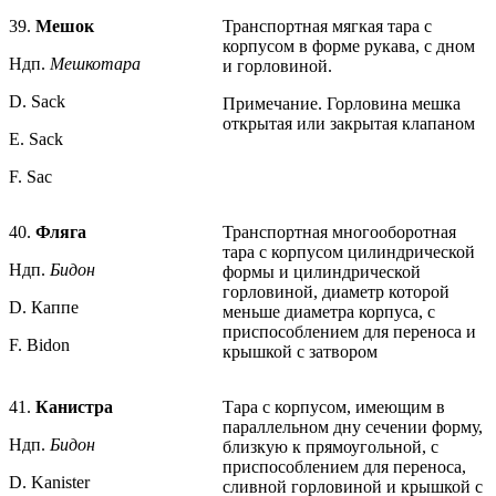
39.
Мешок
Транспортная мягкая тара с
корпусом в форме рукава, с дном
Ндп.
Мешкотара
и горловиной.
D. Sack
Примечание. Горловина мешка
открытая или закрытая клапаном
E. Sack
F. Sac
40.
Фляга
Транспортная многооборотная
тара с корпусом цилиндрической
Ндп.
Бидон
формы и цилиндрической
горловиной, диаметр которой
D. Каппе
меньше диаметра корпуса, с
приспособлением для переноса и
F. Bidon
крышкой с затвором
41.
Канистра
Тара с корпусом, имеющим в
параллельном дну сечении форму,
Ндп.
Бидон
близкую к прямоугольной, с
приспособлением для переноса,
D. Kanister
сливной горловиной и крышкой с