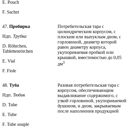
Е. Pouch
F. Sachet
47.
Пробирка
Потребительская тара с
цилиндрическим корпусом, с
Ндп.
Трубка
плоским или выпуклым дном, с
горловиной, диаметр которой
D. Röhrchen,
равен диаметру корпуса,
Tablettenrörchen
укупориваемая пробкой или
крышкой, вместимостью до 0,05
Е. Vial
3
дм
F. Fiole
48.
Туба
Разовая потребительская тара с
корпусом, обеспечивающим
Ндп.
Тюбик
выдавливание содержимого, с
узкой горловиной, укупориваемой
D. Tube
бушоном, и дном, закрываемым
после наполнения продукцией
Е. Tube
F. Tube souple