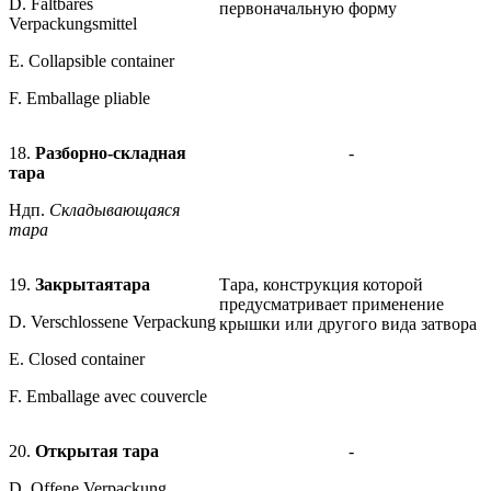
D. Faltbares
первоначальную форму
Verpackungsmittel
E. Collapsible container
F. Emballage pliable
18.
Разборно-складная
-
тара
Ндп.
Складывающаяся
тара
19.
Закрытая
тара
Тара, конструкция которой
предусматривает применение
D. Verschlossene Verpackung
крышки или другого вида затвора
Е. Closed container
F. Emballage avec couvercle
20.
Открытая тара
-
D. Offene Verpackung