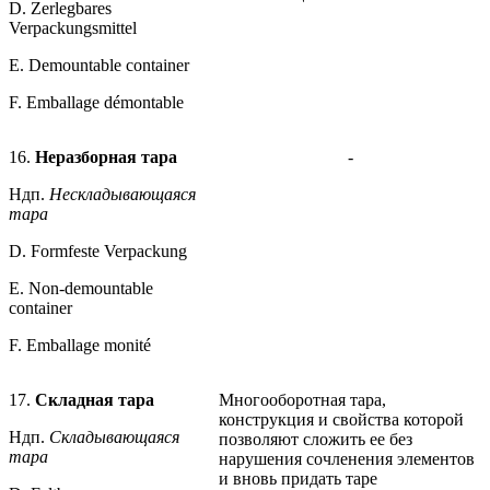
D. Zerlegbares
Verpackungsmittel
Е. Demountable container
F. Emballage démontable
16.
Неразборная тара
-
Ндп.
Нескладывающаяся
тара
D. Formfeste Verpackung
E. Non-demountable
container
F. Emballage monité
17.
Складная тара
Многооборотная тара,
конструкция и свойства которой
Ндп.
Складывающаяся
позволяют сложить ее без
тара
нарушения сочленения элементов
и вновь придать таре