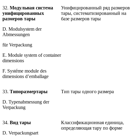
32.
Модульная система
Унифицированный ряд размеров
унифицированных
тары, систематизированный на
размеров тары
базе размеров тары
D. Modulsystem der
Abmessungen
für Verpackung
E. Module system of container
dimensions
F. Systéme module des
dimensions d’emballage
33.
Типоразмер
тары
Тип тары одного размера
D. Typenabmessung der
Verpackung
34.
Вид тары
Классификационная единица,
определяющая тару по форме
D. Verpackungsart