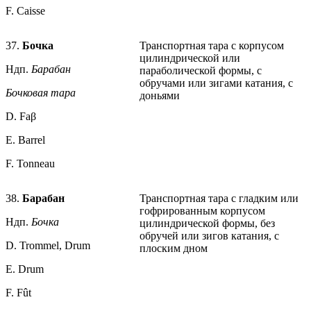
F. Caisse
37.
Бочка
Транспортная тара с корпусом
цилиндрической или
Ндп.
Барабан
параболической формы, с
обручами или зигами катания, с
Бочковая тара
доньями
D. Faβ
E. Barrel
F. Tonneau
38.
Барабан
Транспортная тара с гладким или
гофрированным корпусом
Ндп.
Бочка
цилиндрической формы, без
обручей или зигов катания, с
D. Trommel, Drum
плоским дном
E. Drum
F. Fût