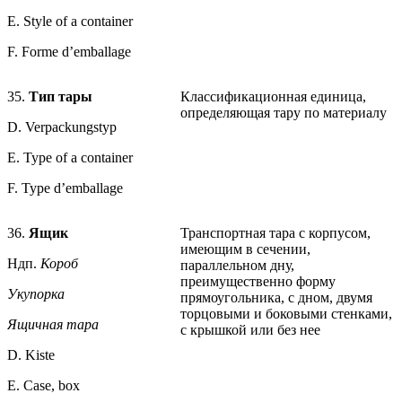
E. Style of a container
F. Forme d’emballage
35.
Тип тары
Классификационная единица,
определяющая тару по материалу
D. Verpackungstyp
E. Type of a container
F. Type d’emballage
36.
Ящик
Транспортная тара с корпусом,
имеющим в сечении,
Ндп.
Короб
параллельном дну,
преимущественно форму
Укупорка
прямоугольника, с дном, двумя
торцовыми и боковыми стенками,
Ящичная тара
с крышкой или без нее
D. Kiste
E. Case, box