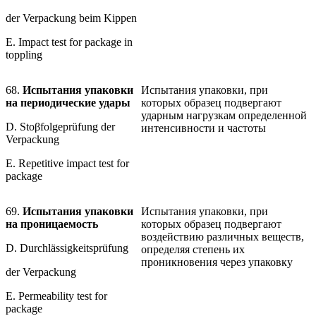
der Verpackung beim Kippen
E. Impact test for package in
toppling
68.
Испытания упаковки
Испытания упаковки, при
на периодические удары
которых образец подвергают
ударным нагрузкам определенной
D. Stoβfolgeprüfung der
интенсивности и частоты
Verpackung
E. Repetitive impact test for
package
69.
Испытания упаковки
Испытания упаковки, при
на проницаемость
которых образец подвергают
воздействию различных веществ,
D. Durchlässigkeitsprüfung
определяя степень их
проникновения через упаковку
der Verpackung
Е. Permeability test for
package