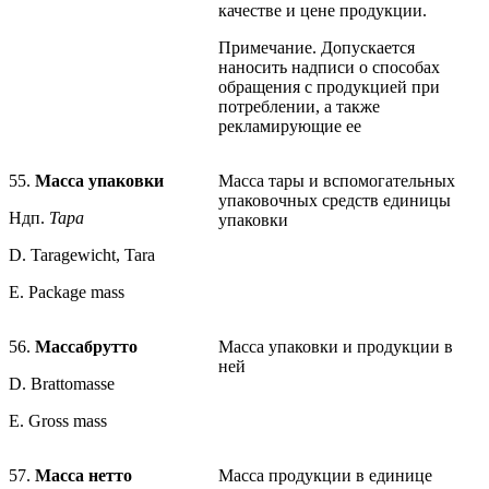
качестве и цене продукции.
Примечание. Допускается
наносить надписи о способах
обращения с продукцией при
потреблении, а также
рекламирующие ее
55.
Масса упаковки
Масса тары и вспомогательных
упаковочных средств единицы
Ндп.
Тара
упаковки
D. Taragewicht, Tara
Е. Package mass
56.
Масса
брутто
Масса упаковки и продукции в
ней
D. Brattomasse
Е. Gross mass
57.
Масса нетто
Масса продукции в единице