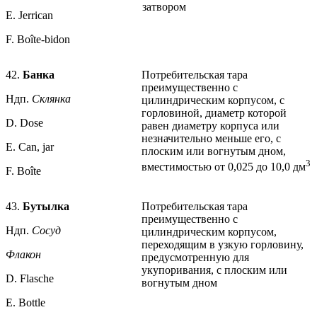
затвором
E. Jerrican
F. Boîte-bidon
42.
Банка
Потребительская тара
преимущественно с
Ндп.
Склянка
цилиндрическим корпусом, с
горловиной, диаметр которой
D. Dose
равен диаметру корпуса или
незначительно меньше его, с
Е. Can, jar
плоским или вогнутым дном,
3
вместимостью от 0,025 до 10,0 дм
F. Boîte
43.
Бутылка
Потребительская тара
преимущественно с
Ндп.
Сосуд
цилиндрическим корпусом,
переходящим в узкую горловину,
Флакон
предусмотренную для
укупоривания, с плоским или
D. Flasche
вогнутым дном
Е. Bottle