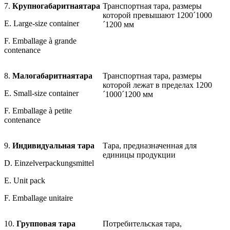
7.
Крупногабаритная
тара
Транспортная тара, размеры
которой превышают 1200´1000
Е. Large-size container
´1200 мм
F. Emballage à grande
contenance
8.
Малогабаритная
тара
Транспортная тара, размеры
которой лежат в пределах 1200
E. Small-size container
´1000´1200 мм
F. Emballage à petite
contenance
9.
Индивидуальная тара
Тара, предназначенная для
единицы продукции
D. Einzelverpackungsmittel
E. Unit pack
F. Emballage unitaire
10.
Групповая тара
Потребительская тара,