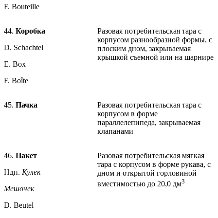
F. Bouteille
44.
Коробка
Разовая потребительская тара с
корпусом разнообразной формы, с
D. Schachtel
плоским дном, закрываемая
крышкой съемной или на шарнире
Е. Box
F. Boîte
45.
Пачка
Разовая потребительская тара с
корпусом в форме
параллелепипеда, закрываемая
клапанами
46.
Пакет
Разовая потребительская мягкая
тара с корпусом в форме рукава, с
Ндп.
Кулек
дном и открытой горловиной
3
вместимостью до 20,0 дм
Мешочек
D. Beutel