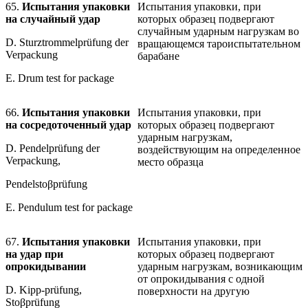
65.
Испытания упаковки
Испытания упаковки, при
на случайный удар
которых образец подвергают
случайным ударным нагрузкам во
D. Sturztrommelprüfung der
вращающемся тароиспытательном
Verpackung
барабане
E. Drum test for package
66.
Испытания упаковки
Испытания упаковки, при
на сосредоточенный удар
которых образец подвергают
ударным нагрузкам,
D. Pendelprüfung der
воздействующим на определенное
Verpackung,
место образца
Pendelstoβprüfung
E. Pendulum test for package
67.
Испытания упаковки
Испытания упаковки, при
на удар при
которых образец подвергают
опрокидывании
ударным нагрузкам, возникающим
от опрокидывания с одной
D. Kipp-prüfung,
поверхности на другую
Stoβprüfung