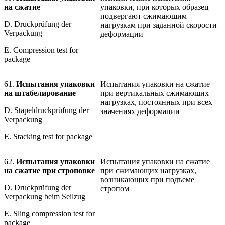
на сжатие
упаковки, при которых образец
подвергают сжимающим
D. Druckprüfung der
нагрузкам при заданной скорости
Verpackung
деформации
E. Compression test for
package
61.
Испытания упаковки
Испытания упаковки на сжатие
на штабелирование
при вертикальных сжимающих
нагрузках, постоянных при всех
D. Stapeldruckprüfung der
значениях деформации
Verpackung
E. Stacking test for package
62.
Испытания упаковки
Испытания упаковки на сжатие
на сжатие при строповке
при сжимающих нагрузках,
возникающих при подъеме
D. Druckprüfung der
стропом
Verpackung beim Seilzug
E. Sling compression test for
package