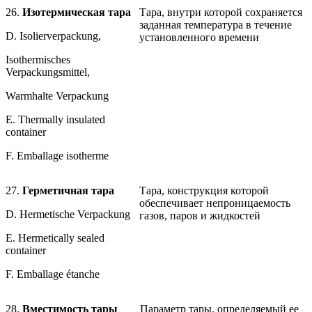
26.
Изотермическая тара
Тара, внутри которой сохраняется
заданная температура в течение
D. Isolierverpackung,
установленного времени
Isothermisches
Verpackungsmittel,
Warmhalte Verpackung
E. Thermally insulated
container
F. Emballage isotherme
27.
Герметичная тара
Тара, конструкция которой
обеспечивает непроницаемость
D. Hermetische Verpackung
газов, паров и жидкостей
E. Hermetically sealed
container
F. Emballage étanche
28.
Вместимость тары
Параметр тары, определяемый ее