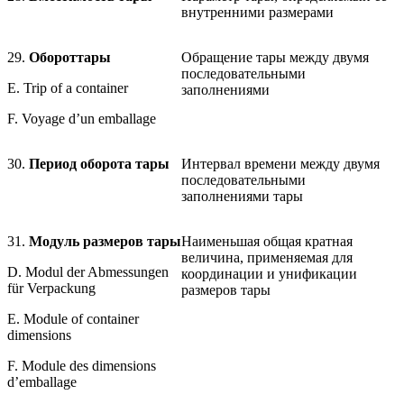
внутренними размерами
29.
Оборот
тары
Обращение тары между двумя
последовательными
Е. Trip of a container
заполнениями
F. Voyage d’un emballage
30.
Период оборота тары
Интервал времени между двумя
последовательными
заполнениями тары
31.
Модуль размеров тары
Наименьшая общая кратная
величина, применяемая для
D. Modul der Abmessungen
координации и унификации
für Verpackung
размеров тары
E. Module of container
dimensions
F. Module des dimensions
d’emballage