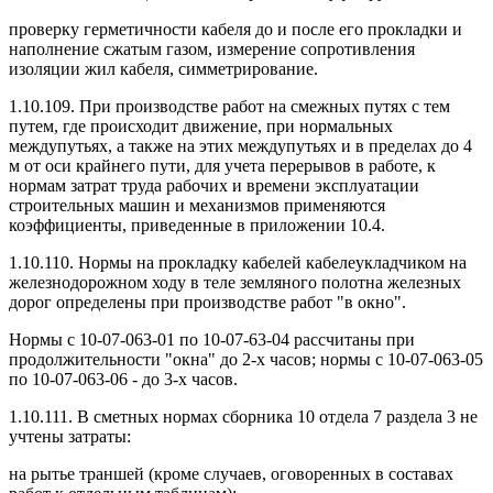
проверку герметичности кабеля до и после его прокладки и
наполнение сжатым газом, измерение сопротивления
изоляции жил кабеля, симметрирование.
1.10.109. При производстве работ на смежных путях с тем
путем, где происходит движение, при нормальных
междупутьях, а также на этих междупутьях и в пределах до 4
м от оси крайнего пути, для учета перерывов в работе, к
нормам затрат труда рабочих и времени эксплуатации
строительных машин и механизмов применяются
коэффициенты, приведенные в приложении 10.4.
1.10.110. Нормы на прокладку кабелей кабелеукладчиком на
железнодорожном ходу в теле земляного полотна железных
дорог определены при производстве работ "в окно".
Нормы с 10-07-063-01 по 10-07-63-04 рассчитаны при
продолжительности "окна" до 2-х часов; нормы с 10-07-063-05
по 10-07-063-06 - до 3-х часов.
1.10.111. В сметных нормах сборника 10 отдела 7 раздела 3 не
учтены затраты:
на рытье траншей (кроме случаев, оговоренных в составах