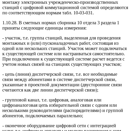
монтажу электронных учрежденческо-производственных
станций с цифровой коммутационной системой определяются
по соответствующим нормам табл. 10-03-031.
1.10.28. В сметных нормах сборника 10 отдела 3 раздела 1
приняты следующие единицы измерения:
- участок, т.е. группа станций, выделенная для проведения
монтажных и (или) пусконаладочных работ, состоящая из
одной или нескольких станций. Участок может подключаться
к существующей системе или настраиваться самостоятельно.
При подключении к существующей системе расчет ведется с
учетом новых связей на станциях существующих участков;
- цепь (линия) диспетчерской связи, т.е. все необходимые
связи между абонентами в системе диспетчерской связи,
указанные в проектной документации (двусторонние связи
считаются как две линии диспетчерской связи);
- групповой канал, т.е. цифровая, аналоговая или
цифроаналоговая цепь избирательной связи с одним или
несколькими руководителями (распорядителями) и группой
абонентов, подключаемых параллельно;
- оконечное оборудование цифровой сети с интеграцией
услуг, т.е. цифровые аппараты и модули расширения к ним