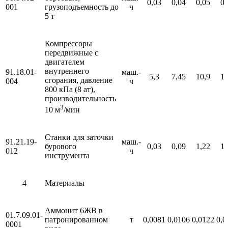
0,03
0,04
0,05
0,
001
грузоподъемность до
ч
5 т
Компрессоры
передвижные с
двигателем
внутреннего
91.18.01-
маш.-
5,3
7,45
10,9
13
сгорания, давление
004
ч
800 кПа (8 ат),
производительность
3
10 м
/мин
Станки для заточки
91.21.19-
маш.-
бурового
0,03
0,09
1,22
1,
012
ч
инструмента
4
Материалы
Аммонит 6ЖВ в
01.7.09.01-
патронированном
т
0,0081
0,0106
0,0122
0,0
0001