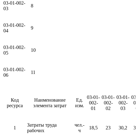
03-01-002-
8
03
03-01-002-
9
04
03-01-002-
10
05
03-01-002-
11
06
03-01-
03-01-
03-01-
03-
Код
Наименование
Ед.
002-
002-
002-
00
ресурса
элемента затрат
изм.
01
02
03
0
Затраты труда
чел.-
1
18,5
23
30,2
35
рабочих
ч