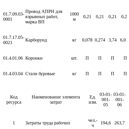
Провод АПРН для
01.7.09.03-
1000
взрывных работ,
0,21
0,21
0,21
0,2
0001
м
марка ВП
01.7.17.05-
Карборунд
кг
0,078
0,274
3,74
6,01
0021
01.4.01.06
Коронки
шт.
П
П
П
П
01.4.03.04
Стали буровые
кг
П
П
П
П
03-01-
03-01-
Код
Наименование элемента
Ед.
001-
001-
ресурса
затрат
изм.
05
06
чел.-
1
Затраты труда рабочих
194,6
263,7
ч