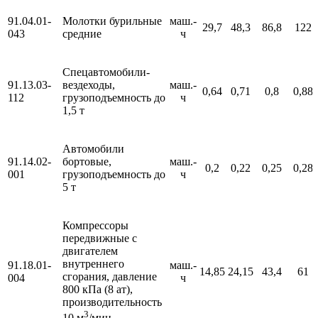
91.04.01-
Молотки бурильные
маш.-
29,7
48,3
86,8
122
043
средние
ч
Спецавтомобили-
91.13.03-
вездеходы,
маш.-
0,64
0,71
0,8
0,88
112
грузоподъемность до
ч
1,5 т
Автомобили
91.14.02-
бортовые,
маш.-
0,2
0,22
0,25
0,28
001
грузоподъемность до
ч
5 т
Компрессоры
передвижные с
двигателем
внутреннего
91.18.01-
маш.-
14,85
24,15
43,4
61
сгорания, давление
004
ч
800 кПа (8 ат),
производительность
3
10 м
/мин