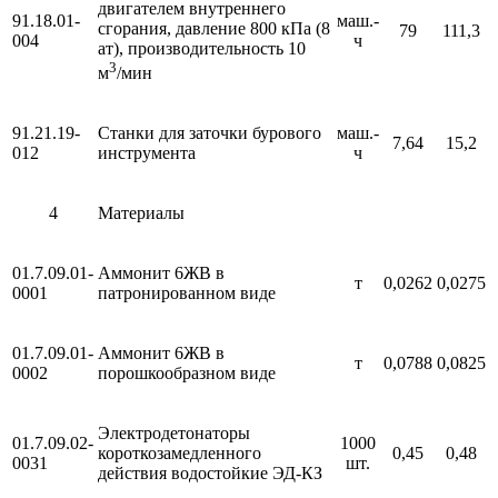
двигателем внутреннего
91.18.01-
маш.-
сгорания, давление 800 кПа (8
79
111,3
004
ч
ат), производительность 10
3
м
/мин
91.21.19-
Станки для заточки бурового
маш.-
7,64
15,2
012
инструмента
ч
4
Материалы
01.7.09.01-
Аммонит 6ЖВ в
т
0,0262
0,0275
0001
патронированном виде
01.7.09.01-
Аммонит 6ЖВ в
т
0,0788
0,0825
0002
порошкообразном виде
Электродетонаторы
01.7.09.02-
1000
короткозамедленного
0,45
0,48
0031
шт.
действия водостойкие ЭД-КЗ