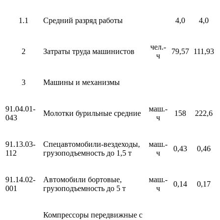
1.1
Средний разряд работы
4,0
4,0
чел.-
2
Затраты труда машинистов
79,57
111,93
ч
3
Машины и механизмы
91.04.01-
маш.-
Молотки бурильные средние
158
222,6
043
ч
91.13.03-
Спецавтомобили-вездеходы,
маш.-
0,43
0,46
112
грузоподъемность до 1,5 т
ч
91.14.02-
Автомобили бортовые,
маш.-
0,14
0,17
001
грузоподъемность до 5 т
ч
Компрессоры передвижные с