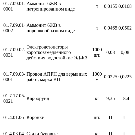
01.7.09.01-
Аммонит 6ЖВ в
т
0,0155
0,0168
0001
патронированном виде
01.7.09.01-
Аммонит 6ЖВ в
т
0,0465
0,0502
0002
порошкообразном виде
Электродетонаторы
01.7.09.02-
1000
короткозамедленного
0,08
0,08
0031
шт.
действия водостойкие ЭД-КЗ
01.7.09.03-
Провод АПРН для взрывных
1000
0,0225
0,0225
0001
работ, марка ВП
м
01.7.17.05-
Карборунд
кг
9,35
18,4
0021
01.4.01.06
Коронки
шт.
П
П
01.4.03.04
Стали буровые
кг
П
П