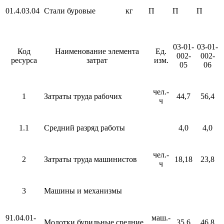
01.4.03.04
Стали буровые
кг
П
П
П
03-01-
03-01-
Код
Наименование элемента
Ед.
002-
002-
ресурса
затрат
изм.
05
06
чел.-
1
Затраты труда рабочих
44,7
56,4
ч
1.1
Средний разряд работы
4,0
4,0
чел.-
2
Затраты труда машинистов
18,18
23,8
ч
3
Машины и механизмы
91.04.01-
маш.-
Молотки бурильные средние
35,6
46,8