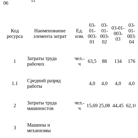
11
06
03-
03-
03-
03-01-
Код
Наименование
Ед.
01-
01-
01-
003-
ресурса
элемента затрат
изм.
003-
003-
003-
03
01
02
04
Затраты труда
чел.-
1
63,5
88
134
176
рабочих
ч
Средний разряд
1.1
4,0
4,0
4,0
4,0
работы
Затраты труда
чел.-
2
15,69
25,08
44,45
62,16
машинистов
ч
Машины и
3
механизмы