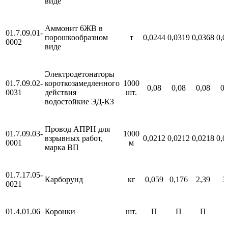
виде
Аммонит 6ЖВ в
01.7.09.01-
порошкообразном
т
0,0244
0,0319
0,0368
0,0
0002
виде
Электродетонаторы
01.7.09.02-
короткозамедленного
1000
0,08
0,08
0,08
0,
0031
действия
шт.
водостойкие ЭД-КЗ
Провод АПРН для
01.7.09.03-
1000
взрывных работ,
0,0212
0,0212
0,0218
0,0
0001
м
марка ВП
01.7.17.05-
Карборунд
кг
0,059
0,176
2,39
3
0021
01.4.01.06
Коронки
шт.
П
П
П