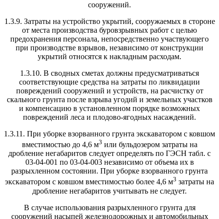
сооружений.
1.3.9. Затраты на устройство укрытий, сооружаемых в стороне
от места производства буровзрывных работ с целью
предохранения персонала, непосредственно участвующего
при производстве взрывов, независимо от конструкции
укрытий относятся к накладным расходам.
1.3.10. В сводных сметах должны предусматриваться
соответствующие средства на затраты по ликвидации
повреждений сооружений и устройств, на расчистку от
скального грунта после взрыва угодий и земельных участков
и компенсацию в установленном порядке возможных
повреждений леса и плодово-ягодных насаждений.
1.3.11. При уборке взорванного грунта экскаватором с ковшом
3
вместимостью до 4,6 м
или бульдозером затраты на
дробление негабаритов следует определять по ГЭСН табл. с
03-04-001 по 03-04-003 независимо от объема их в
разрыхленном состоянии. При уборке взорванного грунта
3
экскаватором с ковшом вместимостью более 4,6 м
затраты на
дробление негабаритов учитывать не следует.
В случае использования разрыхленного грунта для
сооружений насыпей железнодорожных и автомобильных