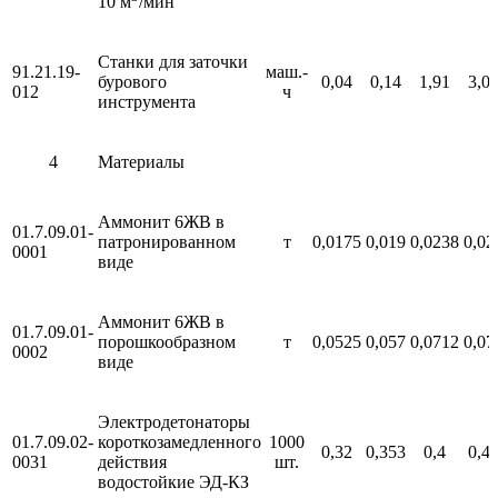
10 м
/мин
Станки для заточки
91.21.19-
маш.-
бурового
0,04
0,14
1,91
3,0
012
ч
инструмента
4
Материалы
Аммонит 6ЖВ в
01.7.09.01-
патронированном
т
0,0175
0,019
0,0238
0,02
0001
виде
Аммонит 6ЖВ в
01.7.09.01-
порошкообразном
т
0,0525
0,057
0,0712
0,07
0002
виде
Электродетонаторы
01.7.09.02-
короткозамедленного
1000
0,32
0,353
0,4
0,4
0031
действия
шт.
водостойкие ЭД-КЗ