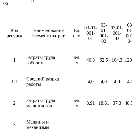
11
06
03-
03-
03-01-
03-01-
Код
Наименование
Ед.
01-
01-
001-
001-
ресурса
элемента затрат
изм.
001-
001
01
03
02
04
Затраты труда
чел.-
1
40,3
62,5
104,3
128,
рабочих
ч
Средний разряд
1.1
4,0
4,0
4,0
4,0
работы
Затраты труда
чел.-
2
8,91
18,61
37,3
48,5
машинистов
ч
Машины и
3
механизмы