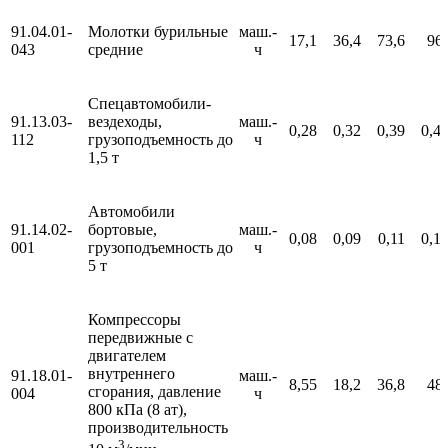
91.04.01-
Молотки бурильные
маш.-
17,1
36,4
73,6
96
043
средние
ч
Спецавтомобили-
91.13.03-
вездеходы,
маш.-
0,28
0,32
0,39
0,4
112
грузоподъемность до
ч
1,5 т
Автомобили
91.14.02-
бортовые,
маш.-
0,08
0,09
0,11
0,1
001
грузоподъемность до
ч
5 т
Компрессоры
передвижные с
двигателем
внутреннего
91.18.01-
маш.-
8,55
18,2
36,8
48
сгорания, давление
004
ч
800 кПа (8 ат),
производительность
3