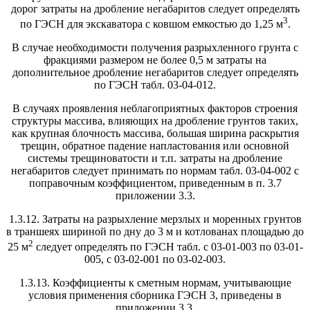
дорог затраты на дробление негабаритов следует определять
3
по ГЭСН для экскаватора с ковшом емкостью до 1,25 м
.
В случае необходимости получения разрыхленного грунта с
фракциями размером не более 0,5 м затраты на
дополнительное дробление негабаритов следует определять
по ГЭСН табл. 03-04-012.
В случаях проявления неблагоприятных факторов строения
структуры массива, влияющих на дробление грунтов таких,
как крупная блочность массива, большая ширина раскрытия
трещин, обратное падение напластования или основной
системы трещиноватости и т.п. затраты на дробление
негабаритов следует принимать по нормам табл. 03-04-002 с
поправочным коэффициентом, приведенным в п. 3.7
приложении 3.3.
1.3.12. Затраты на разрыхление мерзлых и моренных грунтов
в траншеях шириной по дну до 3 м и котлованах площадью до
2
25 м
следует определять по ГЭСН табл. с 03-01-003 по 03-01-
005, с 03-02-001 по 03-02-003.
1.3.13. Коэффициенты к сметным нормам, учитывающие
условия применения сборника ГЭСН 3, приведены в
приложении 3.3.