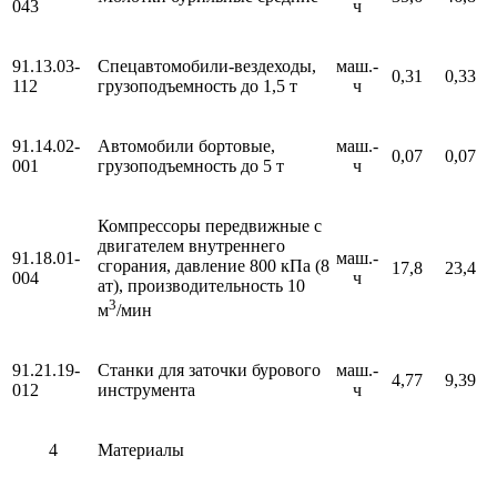
043
ч
91.13.03-
Спецавтомобили-вездеходы,
маш.-
0,31
0,33
112
грузоподъемность до 1,5 т
ч
91.14.02-
Автомобили бортовые,
маш.-
0,07
0,07
001
грузоподъемность до 5 т
ч
Компрессоры передвижные с
двигателем внутреннего
91.18.01-
маш.-
сгорания, давление 800 кПа (8
17,8
23,4
004
ч
ат), производительность 10
3
м
/мин
91.21.19-
Станки для заточки бурового
маш.-
4,77
9,39
012
инструмента
ч
4
Материалы