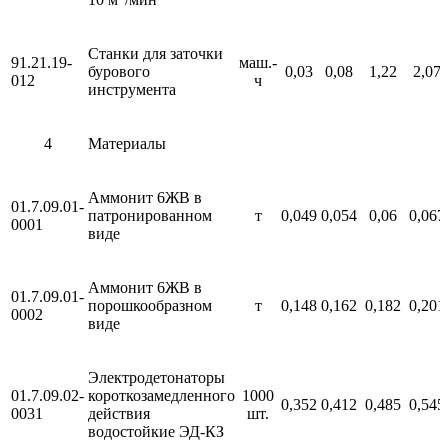
Станки для заточки
91.21.19-
маш.-
бурового
0,03
0,08
1,22
2,07
012
ч
инструмента
4
Материалы
Аммонит 6ЖВ в
01.7.09.01-
патронированном
т
0,049
0,054
0,06
0,067
0001
виде
Аммонит 6ЖВ в
01.7.09.01-
порошкообразном
т
0,148
0,162
0,182
0,201
0002
виде
Электродетонаторы
01.7.09.02-
короткозамедленного
1000
0,352
0,412
0,485
0,545
0031
действия
шт.
водостойкие ЭД-КЗ