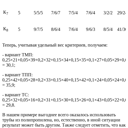
К
5
5/5/5
7/6/7
7/5/4
7/6/4
3/2/2
29/24
7
К
5
9/7/5
8/6/4
7/6/4
9/6/3
8/5/4
41/30
8
Теперь, учитывая удельный вес критериев, получаем:
- вариант ТМП:
0,25×21+0,05×39+0,2×32+0,15×34+0,15×35+0,1×27+0,05×29+0,
= 30,1;
- вариант ТПП:
0,25×42+0,05×28+0,2×33+0,15×40+0,15×42+0,1×24+0,05×24+0,
= 35,9;
- вариант ТС:
0,25×32+0,05×16+0,2×31+0,15×30+0,15×26+0,1×43+0,05×22+0,
= 29,8.
В нашем примере выгоднее всего оказалось использовать
трубы из полипропилена, но, естественно, в иной ситуации
результат может быть другим. Также следует отметить, что как