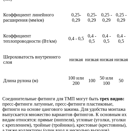
Коэффициент линейного
0,25-
0,25-
0,25 -
0,25 -
расширения (мм/км)
0,29
0,29
0,29
0,29
Коэффициент
0,4 -
0,4 -
0,4 -
0,4 - 0,5
теплопроводности (Вт/км)
0,5
0,5
0,5
Шероховатость внутреннего
низкая
низкая
низкая
низкая
слоя
100 или
50 или
Длина рулона (м)
100
50
200
100
Соединительные фитинги для ТМП могут быть
трех видов:
пресс-фитинги латунные, пресс-фитинги пластиковые,
фитинги на основе цангового зажима. Для удобства монтажа
выпускается множество вариантов фитингов. К основным их
видам относятся: прямые (ниппеля), угловые (уголки, уголки
с креплением), тройные (тройники), крестовые (крестовины),
а также коллекторы (один вход и несколько выходов).