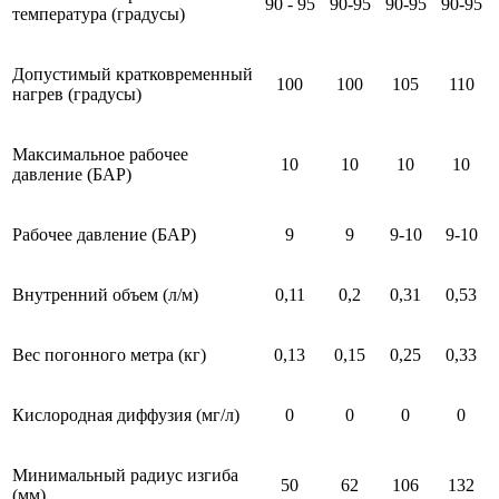
90 - 95
90-95
90-95
90-95
температура (градусы)
Допустимый кратковременный
100
100
105
110
нагрев (градусы)
Максимальное рабочее
10
10
10
10
давление (БАР)
Рабочее давление (БАР)
9
9
9-10
9-10
Внутренний объем (л/м)
0,11
0,2
0,31
0,53
Вес погонного метра (кг)
0,13
0,15
0,25
0,33
Кислородная диффузия (мг/л)
0
0
0
0
Минимальный радиус изгиба
50
62
106
132
(мм)