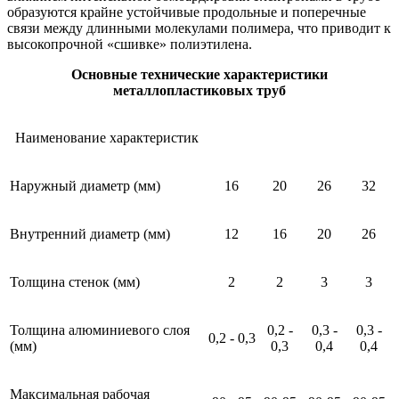
образуются крайне устойчивые продольные и поперечные
связи между длинными молекулами полимера, что приводит к
высокопрочной «сшивке» полиэтилена.
Основные технические характеристики
металлопластиковых труб
Наименование характеристик
Наружный диаметр (мм)
16
20
26
32
Внутренний диаметр (мм)
12
16
20
26
Толщина стенок (мм)
2
2
3
3
Толщина алюминиевого слоя
0,2 -
0,3 -
0,3 -
0,2 - 0,3
(мм)
0,3
0,4
0,4
Максимальная рабочая