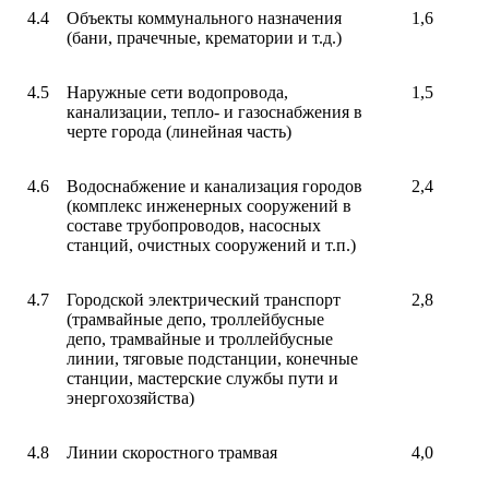
4.4
Объекты коммунального назначения
1,6
(бани, прачечные, крематории и т.д.)
4.5
Наружные сети водопровода,
1,5
канализации, тепло- и газоснабжения в
черте города (линейная часть)
4.6
Водоснабжение и канализация городов
2,4
(комплекс инженерных сооружений в
составе трубопроводов, насосных
станций, очистных сооружений и т.п.)
4.7
Городской электрический транспорт
2,8
(трамвайные депо, троллейбусные
депо, трамвайные и троллейбусные
линии, тяговые подстанции, конечные
станции, мастерские службы пути и
энергохозяйства)
4.8
Линии скоростного трамвая
4,0