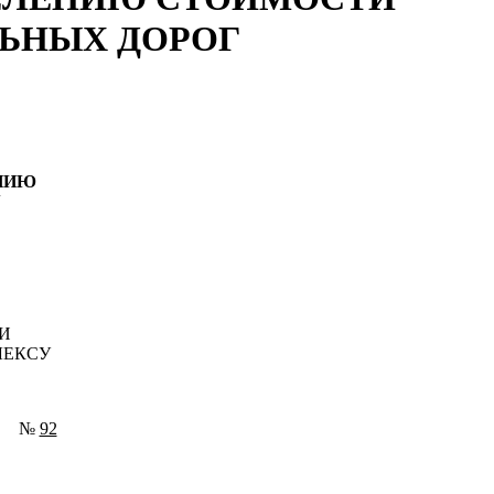
ЛЬНЫХ ДОРОГ
НИЮ
У
И
ЛЕКСУ
№
92