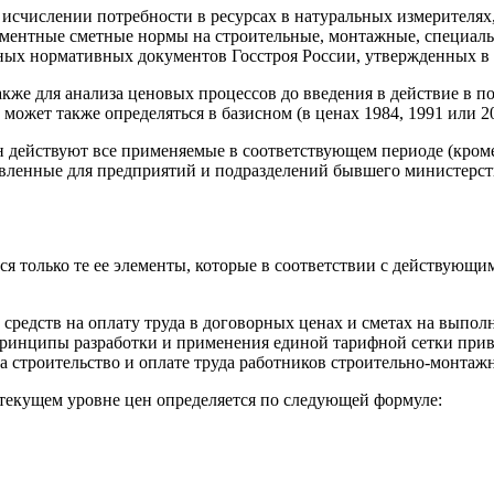
исчислении потребности в ресурсах в натуральных измерителях
ементные сметные нормы на строительные, монтажные, специал
ых нормативных документов Госстроя России, утвержденных в 
акже для анализа ценовых процессов до введения в действие в 
ожет также определяться в базисном (в ценах 1984, 1991 или 20
н действуют все применяемые в соответствующем периоде (кро
овленные для предприятий и подразделений бывшего министерс
ся только те ее элементы, которые в соответствии с действую
 средств на оплату труда в договорных ценах и сметах на выпол
, принципы разработки и применения единой тарифной сетки пр
 на строительство и оплате труда работников строительно-монт
 текущем уровне цен определяется по следующей формуле: