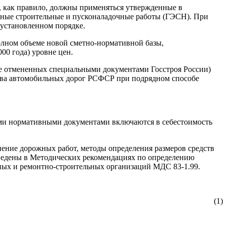
, как правило, должны применяться утвержденные в
ьные строительные и пусконаладочные работы (ГЭСН). При
установленном порядке.
полном объеме новой сметно-нормативной базы,
00 года) уровне цен.
ме отмененных специальными документами Госстроя России)
тва автомобильных дорог РСФСР при подрядном способе
щими нормативными документами включаются в себестоимость
нение дорожных работ, методы определения размеров средств
иведены в Методических рекомендациях по определению
ажных и ремонтно-строительных организаций МДС 83-1.99.
(1)