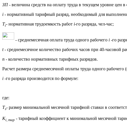
ЗП
- величина средств на оплату труда в текущем уровне цен в с
i
- нормативный тарифный разряд, необходимый для выполнени
T
- нормативная трудоемкость работ
i
-го разряда, чел-час;
i
- среднемесячная оплата труда одного рабочего
i
-го разр
t
- среднемесячное количество рабочих часов при 40-часовой раб
n
- количество нормативных тарифных разрядов.
Расчет размера среднемесячной оплаты труда одного рабочего 
i
-го разряда производится по формуле:
где:
Т
- размер минимальной месячной тарифной ставки в соответ
з
К
- тарифный коэффициент к минимальной месячной тари
i,
map