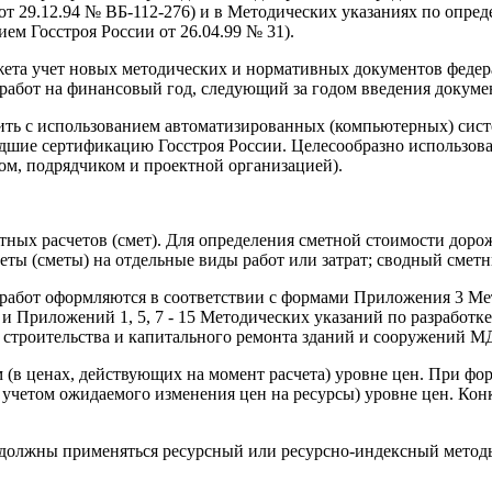
т 29.12.94 № ВБ-112-276) и в Методических указаниях по опре
м Госстроя России от 26.04.99 № 31).
ета учет новых методических и нормативных документов федер
абот на финансовый год, следующий за годом введения докуме
ить с использованием автоматизированных (компьютерных) сист
дшие сертификацию Госстроя России. Целесообразно использова
ом, подрядчиком и проектной организацией).
тных расчетов (смет). Для определения сметной стоимости доро
ты (сметы) на отдельные виды работ или затрат; сводный сметны
работ оформляются в соответствии с формами Приложения 3 Ме
Приложений 1, 5, 7 - 15 Методических указаний по разработке 
 строительства и капитального ремонта зданий и сооружений МД
 (в ценах, действующих на момент расчета) уровне цен. При ф
 учетом ожидаемого изменения цен на ресурсы) уровне цен. Конк
 должны применяться ресурсный или ресурсно-индексный методы