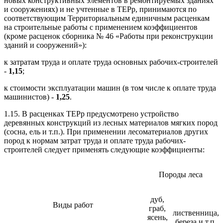
новых конструктивных элементов в ремонтируемых зданиях
и сооружениях) и не учтенные в ТЕРр, принимаются по
соответствующим Территориальным единичным расценкам
на строительные работы с применением коэффициентов
(кроме расценок сборника № 46 «Работы при реконструкции
зданий и сооружений»):
к затратам труда и оплате труда основных рабочих-строителей
-
1,15
;
к стоимости эксплуатации машин (в том числе к оплате труда
машинистов) -
1,25
.
1.15. В расценках ТЕРр предусмотрено устройство
деревянных конструкций из лесных материалов мягких пород
(сосна, ель и т.п.). При применении лесоматериалов других
пород к нормам затрат труда и оплате труда рабочих-
строителей следует применять следующие коэффициенты:
Породы леса
дуб,
Виды работ
граб,
лиственница,
ясень,
береза и т.п.