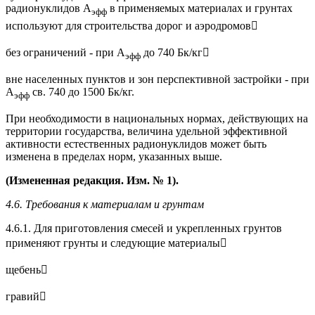
радионуклидов А
в применяемых материалах и грунтах
эфф
используют для строительства дорог и аэродромов
без ограничений - при А
до 740 Бк/кг
эфф
вне населенных пунктов и зон перспективной застройки - при
А
св. 740 до 1500 Бк/кг.
эфф
При необходимости в национальных нормах, действующих на
территории государства, величина удельной эффективной
активности естественных радионуклидов может быть
изменена в пределах норм, указанных выше.
(Измененная редакция. Изм. № 1).
4.6. Требования к материалам и грунтам
4.6.1. Для приготовления смесей и укрепленных грунтов
применяют грунты и следующие материалы
щебень
гравий