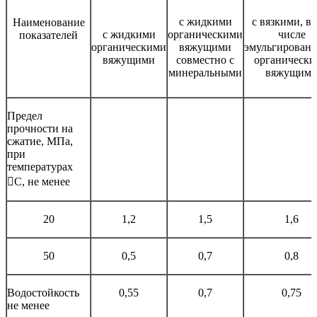
с жидкими
с вязкими, в 
Наименование
с жидкими
органическими
числе
показателей
органическими
вяжущими
эмульгирован
вяжущими
совместно с
органическ
минеральными
вяжущим
Предел
прочности на
сжатие, МПа,
при
температурах
С, не менее
20
1,2
1,5
1,6
50
0,5
0,7
0,8
Водостойкость
0,55
0,7
0,75
не менее