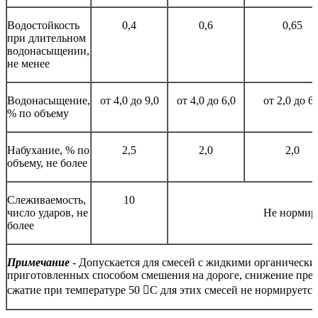
Водостойкость
0,4
0,6
0,65
при длительном
водонасыщении,
не менее
Водонасыщение,
от 4,0 до 9,0
от 4,0 до 6,0
от 2,0 до 6,
% по объему
Набухание, % по
2,5
2,0
2,0
объему, не более
Слеживаемость,
10
число ударов, не
Не нормир
более
Примечание
- Допускается для смесей с жидкими органическ
приготовленных способом смешения на дороге, снижение пред
сжатие при температуре 50 С для этих смесей не нормируется