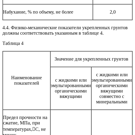
Набухание, % по объему, не более
2,0
4.4. Физико-механические показатели укрепленных грунтов
должны соответствовать указанным в таблице 4.
Таблица 4
Значение для укрепленных грунтов
с жидкими или
Наименование
с жидкими или
эмульгированными
показателей
эмульгированными
органическими
органическими
вяжущими
вяжущими
совместно с
минеральными
Предел прочности на
сжатие, МПа, при
температурах,С, не
менее: