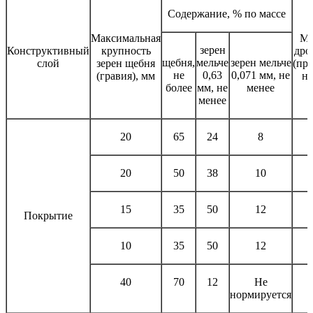
Содержание, % по массе
Максимальная
Ма
зерен
Конструктивный
крупность
дро
щебня,
мельче
зерен мельче
слой
зерен щебня
(про
не
0,63
0,071 мм, не
(гравия), мм
не
более
мм, не
менее
менее
20
65
24
8
20
50
38
10
15
35
50
12
Покрытие
10
35
50
12
40
70
12
Не
нормируется