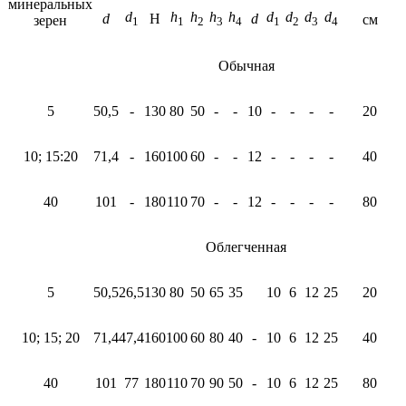
минеральных
d
h
h
h
h
d
d
d
d
d
H
d
см
зерен
1
1
2
3
4
1
2
3
4
Обычная
5
50,5
-
130
80
50
-
-
10
-
-
-
-
20
10; 15:20
71,4
-
160
100
60
-
-
12
-
-
-
-
40
40
101
-
180
110
70
-
-
12
-
-
-
-
80
Облегченная
5
50,5
26,5
130
80
50
65
35
10
6
12
25
20
10; 15; 20
71,4
47,4
160
100
60
80
40
-
10
6
12
25
40
40
101
77
180
110
70
90
50
-
10
6
12
25
80