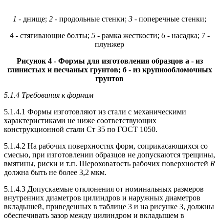
1
- днище;
2 -
продольные стенки;
3 -
поперечные стенки;
4 -
стягивающие болты;
5 -
рамка жесткости;
6 -
насадка; 7 -
плунжер
Рисунок 4 - Формы для изготовления образцов а - из
глинистых и песчаных грунтов; б - из крупнообломочных
грунтов
5.1.4 Требования к формам
5.1.4.1 Формы изготовляют из стали с механическими
характеристиками не ниже соответствующих
конструкционной стали Ст 35 по ГОСТ 1050.
5.1.4.2 На рабочих поверхностях форм, соприкасающихся со
смесью, при изготовлении образцов не допускаются трещины,
вмятины, риски и т.п. Шероховатость рабочих поверхностей
R
должна быть не более 3,2 мкм.
5.1.4.3 Допускаемые отклонения от номинальных размеров
внутренних диаметров цилиндров и наружных диаметров
вкладышей, приведенных в таблице 3 и на рисунке 3, должны
обеспечивать зазор между цилиндром и вкладышем в