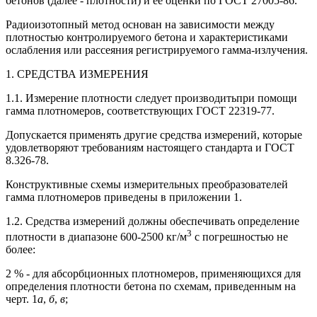
бетонов (далее - плотности) и ее оценки по ГОСТ 27005-86.
Радиоизотопный метод основан на зависимости между
плотностью контролируемого бетона и характеристиками
ослабления или рассеяния регистрируемого гамма-излучения.
1. СРЕДСТВА ИЗМЕРЕНИЯ
1.1. Измерение плотности следует производить
при помощи
гамма плотномеров, соответствующих ГОСТ 22319-77.
Допускается применять другие средства измерений, которые
удовлетворяют требованиям настоящего стандарта и ГОСТ
8.326-78.
Конструктивные схемы измерительных преобразователей
гамма плотномеров приведены в приложении 1.
1.2. Средства измерений должны обеспечивать определение
3
плотности в диапазоне 600-2500 кг/м
с погрешностью не
более:
2 % - для абсорбционных плотномеров, применяющихся для
определения плотности бетона по схемам, приведенным на
черт. 1
а
,
б
,
в
;