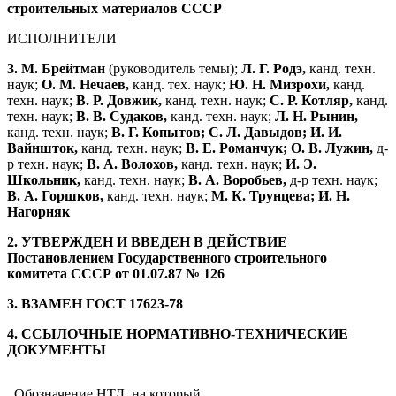
строительных материалов СССР
ИСПОЛНИТЕЛИ
3. М. Брейтман
(руководитель темы);
Л. Г. Родэ,
канд. техн.
наук;
О. М. Нечаев,
канд. тех. наук;
Ю. Н. Мизрохи,
канд.
техн. наук;
В. Р. Довжик,
канд. техн. наук;
С. Р. Котляр,
канд.
техн. наук;
В. В. Судаков,
канд. техн. наук;
Л. Н. Рынин,
канд. техн. наук;
В. Г. Копытов; С. Л. Давыдов; И. И.
Вайншток,
канд. техн. наук;
В. Е. Романчук; О. В. Лужин,
д-
р техн. наук;
В. А. Волохов,
канд. техн. наук;
И. Э.
Школьник,
канд. техн. наук;
В. А. Воробьев,
д-р техн. наук;
В. А. Горшков,
канд. техн. наук;
М. К. Трунцева; И. Н.
Нагорняк
2. УТВЕРЖДЕН И ВВЕДЕН В ДЕЙСТВИЕ
Постановлением Государственного строительного
комитета СССР от 01.07.87 № 126
3. ВЗАМЕН ГОСТ 17623-78
4. ССЫЛОЧНЫЕ НОРМАТИВНО-ТЕХНИЧЕСКИЕ
ДОКУМЕНТЫ
Обозначение НТД, на который