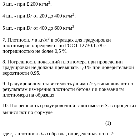
3
3 шт. - при £ 200 кг/м
;
3
4 шт. - при
D
r
от 200 до 400 кг/м
;
3
5 шт. - при
D
r
от 400 до 600 кг/м
.
3
7.
Плотность
r
в кг/м
в образцах для градуировки
плотномеров определяют по ГОСТ 12730.1-78 с
погрешностью не более 0,5 %.
8. Погрешность показаний плотномера при проведении
градуировки не должна превышать 1,0 % при доверительной
вероятности 0,95.
9. Градуировочную зависимость
f
в имп./с устанавливают по
результатам измерения плотности бетона r и показаниям
плотномера на образцах.
10. Погрешность градуировочной зависимости
S
в процентах
r
вычисляют по формуле
(1)
где
r
- плотность
i
-го
образца, определенная по п. 7;
i