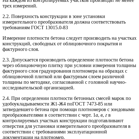
На каждом из контролируемых участков производят не менее
трех измерений.
2.2. Поверхность конструкции в зоне установки
измерительного преобразователя должна соответствовать
требованиям ГОСТ 13015.0-83
Измерение плотности бетона следует производить на участках
конструкций, свободных от облицовочного покрытия и
фактурного слоя.
2.3. Допускается производить определение плотности бетона
через облицовочную плитку при условии измерения толщины
фактурного слоя градуирования плотномера на образцах с
облицовочной плиткой или фактурным слоем различной
толщины по методике, согласованной с головной научно-
исследовательской организацией.
2.4. При определении плотности бетонных смесей марок по
удобоукладываемости Ж1-Ж4 поГОСТ 7473-85 или
затвердевшего бетона при помощи плотномеров с зондовыми
преобразователями в соответствии с черт. 1
а
,
в
,
г
в
контролируемых участках конструкции подготавливают
отверстия для установки измерительного преобразователя в
соответствии с требованиями эксплуатационной
документации на плотномер.