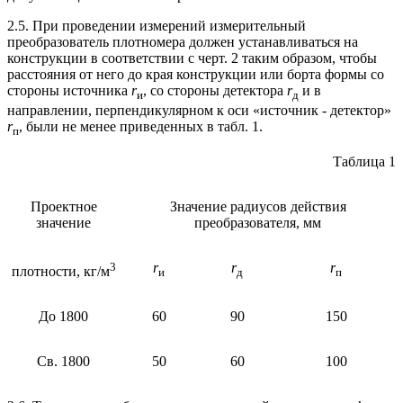
2.5. При проведении измерений измерительный
преобразователь плотномера должен устанавливаться на
конструкции в соответствии с черт. 2 таким образом, чтобы
расстояния от него до края конструкции или борта формы со
стороны источника
r
, со стороны детектора
r
и в
и
д
направлении, перпендикулярном к оси «источник - детектор»
r
, были не менее приведенных в табл. 1.
п
Таблица 1
Проектное
Значение радиусов действия
значение
преобразователя, мм
3
r
r
r
плотности, кг/м
и
д
п
До 1800
60
90
150
Св. 1800
50
60
100