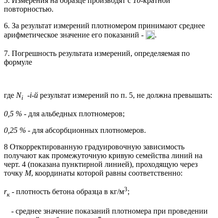
5. Измерения на образце производят с
10
-кратной
повторностью.
6. За результат измерений плотномером принимают среднее
арифметическое значение его показаний -
.
7. Погрешность результата измерений, определяемая по
формуле
где
N
-
i
-й
результат измерений по п. 5, не должна превышать:
i
0,5 %
- для альбедных плотномеров;
0,25 %
- для абсорбционных плотномеров.
8 Откорректированную градуировочную зависимость
получают как промежуточную кривую семейства линий на
черт. 4 (показана пунктирной линией), проходящую через
точку
М
, координаты которой равны соответственно:
3
r
- плотность бетона образца в кг/м
;
к
- среднее значение показаний плотномера при проведении