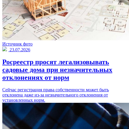
Источник фото
23.07.2026
Росреестр просят легализовывать
садовые дома при незначительных
отклонениях от норм
Сейчас регистрация права собственности может быть
отклонена даже из-за незначительного отклонения от
установленных норм.