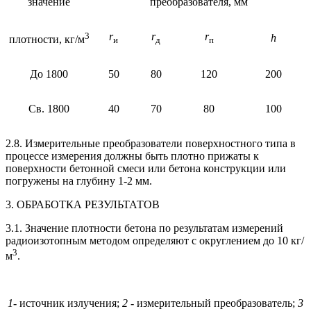
значение
преобразователя, мм
3
r
r
r
h
плотности, кг/м
и
д
п
До 1800
50
80
120
200
Св. 1800
40
70
80
100
2.8. Измерительные преобразователи поверхностного типа в
процессе измерения должны быть плотно прижаты к
поверхности бетонной смеси или бетона конструкции или
погружены на глубину 1-2 мм.
3. ОБРАБОТКА РЕЗУЛЬТАТОВ
3.1. Значение плотности бетона по результатам измерений
радиоизотопным методом определяют с округлением до 10 кг/
3
м
.
1
-
источник излучения;
2
-
измерительный преобразователь;
3