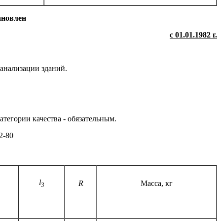
ановлен
с 01.01.1982 г.
канализации зданий.
категории качества - обязательным.
2-80
l
R
Масса, кг
3