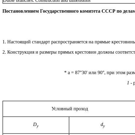
Duble branches. Construction and dimensions
Постановлением Государственного комитета СССР по делам с
1. Настоящий стандарт распространяется на прямые крестовин
2. Конструкция и размеры прямых крестовин должны соответст­
* a = 87°30' или 90°, при этом ра
1 -
р
Условный проход
D
d
y
у