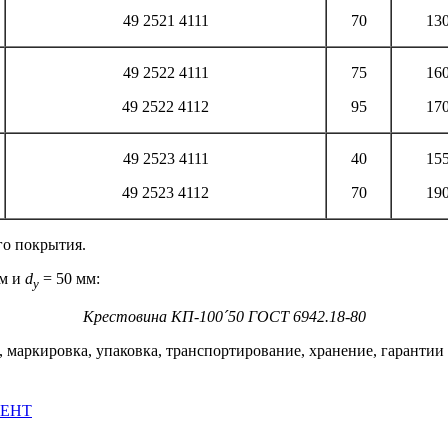
49 2521 4111
70
13
49 2522 4111
75
16
49 2522 4112
95
17
49 2523 4111
40
15
49 2523 4112
70
19
го покрытия.
мм и
d
= 50 мм:
y
Крестовина КП-100
´
50 ГОСТ 6942.18-80
 маркировка, упаковка, транспортирование, хранение, гарантии 
МЕНТ