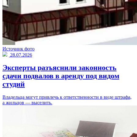
Источник фото
28.07.2026
Эксперты разъяснили законность
сдачи подвалов в аренду под видом
студий
Владельца могут привлечь к ответственности в виде штрафа,
а жильцов — выселить.