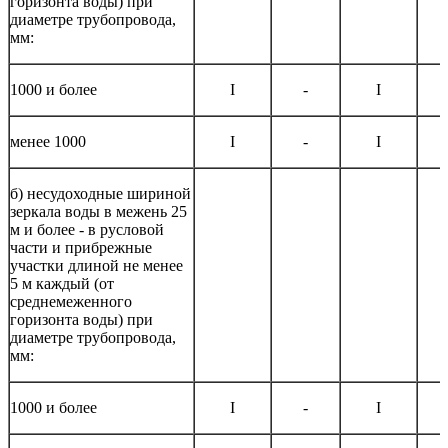
горизонта воды) при
диаметре трубопровода,
мм:
1000 и более
I
-
I
менее 1000
I
-
I
б) несудоходные шириной
зеркала воды в межень 25
м и более - в русловой
части и прибрежные
участки длиной не менее
5 м каждый (от
среднемеженного
горизонта воды) при
диаметре трубопровода,
мм:
1000 и более
I
-
I