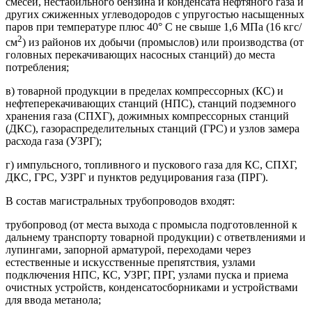
смесей, нестабильного бензина и конденсата нефтяного газа и
других сжиженных углеводородов с упругостью насыщенных
паров при температуре плюс 40° С не свыше 1,6 МПа (16 кгс/
2
см
) из районов их добычи (промыслов) или производства (от
головных перекачивающих насосных станций) до места
потребления;
в) товарной продукции в пределах компрессорных (КС) и
нефтеперекачивающих станций (НПС), станций подземного
хранения газа (СПХГ), дожимных компрессорных станций
(ДКС), газораспределительных станций (ГРС) и узлов замера
расхода газа (УЗРГ);
г) импульсного, топливного и пускового газа для КС, СПХГ,
ДКС, ГРС, УЗРГ и пунктов редуцирования газа (ПРГ).
В состав магистральных трубопроводов входят:
трубопровод (от места выхода с промысла подготовленной к
дальнему транспорту товарной продукции) с ответвлениями и
лупингами, запорной арматурой, переходами через
естественные и искусственные препятствия, узлами
подключения НПС, КС, УЗРГ, ПРГ, узлами пуска и приема
очистных устройств, конденсатосборниками и устройствами
для ввода метанола;