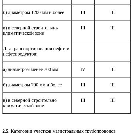
б) диаметром 1200 мм и более
III
III
в) в северной строительно-
III
III
климатической зоне
Для транспортирования нефти и
нефтепродуктов:
а) диаметром менее 700 мм
IV
III
б) диаметром 700 мм и более
III
III
в) в северной строительно-
III
III
климатической зоне
2.5
.
Категории участков магистральных трубопроводов