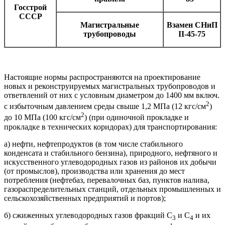
Госстрой
СССР
Магистральные
Взамен СНиП
трубопроводы
II-45-75
Настоящие нормы распространяются на проектирование
новых и реконструируемых магистральных трубопроводов и
ответвлений от них с условным диаметром до 1400 мм включ.
2
с избыточным давлением среды свыше 1,2 МПа (12 кгс/см
)
2
до 10 МПа (100 кгс/см
) (при одиночной прокладке и
прокладке в технических коридорах) для транспортирования:
а) нефти, нефтепродуктов (в том числе стабильного
конденсата и стабильного бензина), природного, нефтяного и
искусственного углеводородных газов из районов их добычи
(от промыслов), производства или хранения до мест
потребления (нефтебаз, перевалочных баз, пунктов налива,
газораспределительных станций, отдельных промышленных и
сельскохозяйственных предприятий и портов);
б) сжиженных углеводородных газов фракций С
и С
и их
3
4