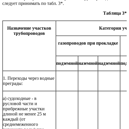
следует принимать по табл. 3*.
Таблица 3*
Назначение участков
Категория уч
трубопроводов
газопроводов при прокладке
подземной
наземной
надземной
под
1. Переходы через водные
преграды:
а) судоходные - в
русловой части и
прибрежные участки
длиной не менее 25 м
каждый (от
среднемеженного