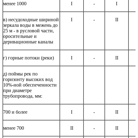
менее 1000
I
-
I
в) несудоходные шириной
I
-
II
зеркала воды в межень до
25 м - в русловой части,
оросительные и
деривационные каналы
г) горные потоки (реки)
I
-
II
д) поймы рек по
горизонту высоких вод
10%-ной обеспеченности
при диаметре
трубопровода, мм:
700 и более
I
-
II
менее 700
II
-
II