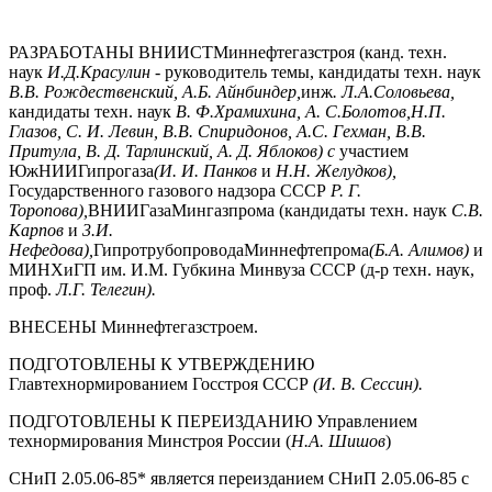
РАЗРАБОТАНЫ ВНИИСТМиннефтегазстроя (канд. техн.
наук
И.Д.
Красулин -
руководитель темы, кандидаты техн. наук
В.В. Рождественский, А.Б. Айнбиндер,
инж
. Л.А.
Соловьева,
кандидаты техн. наук
В. Ф.Храмихина, А. С.
Болотов,
Н.
П.
Глазов, С. И. Левин, В.В. Спиридонов, А.С. Гехман, В.В.
Притула, В. Д. Тарлинский, А. Д. Яблоков) с
участием
ЮжНИИГипрогаза
(И. И. Панков
и
Н.Н. Желудков),
Государственного газового надзора СССР
Р.
Г.
Торопова),
ВНИИГазаМингазпрома (кандидаты техн. наук
С.В.
Карпов
и
3.И.
Нефедова),
ГипротрубопроводаМиннефтепрома
(Б
.А. Алимов)
и
МИНХиГП им. И.М. Губкина Минвуза СССР (д-р техн. наук,
проф.
Л.
Г. Телегин).
ВНЕСЕНЫ Миннефтегазстроем.
ПОДГОТОВЛЕНЫ К УТВЕРЖДЕНИЮ
Главтехнормированием Госстроя СССР
(И. В. Сессин).
ПОДГОТОВЛЕНЫ К ПЕРЕИЗДАНИЮ Управлением
технормирования Минстроя России (
Н.А. Шишов
)
СНиП 2.05.06-85* является переизданием СНиП 2.05.06-85 с