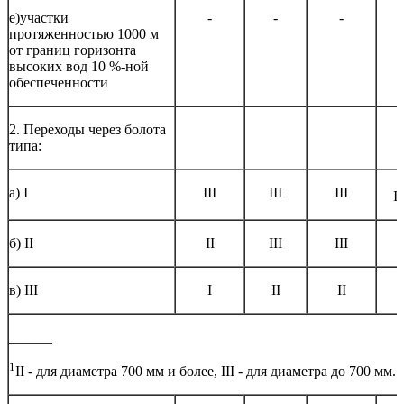
е)участки
-
-
-
протяженностью 1000 м
от границ горизонта
высоких вод 10 %-ной
обеспеченности
2. Переходы через болота
типа:
а) I
III
III
III
II
б) II
II
III
III
в) III
I
II
II
______
1
II - для диаметра 700 мм и более, III - для диаметра до 700 мм.