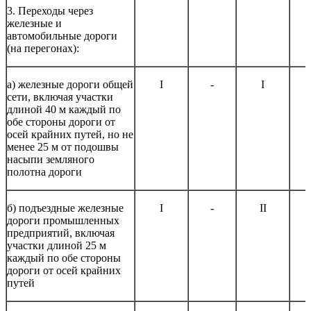
3. Переходы через
железные и
автомобильные дороги
(на перегонах):
а) железные дороги общей
I
-
I
сети, включая участки
длиной 40 м каждый по
обе стороны дороги от
осей крайних путей, но не
менее 25 м от подошвы
насыпи земляного
полотна дороги
б) подъездные железные
I
-
II
дороги промышленных
предприятий, включая
участки длиной 25 м
каждый по обе стороны
дороги от осей крайних
путей