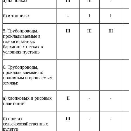
а) на полках
III
III
-
б) в тоннелях
-
I
I
5. Трубопроводы,
III
III
III
прокладываемые в
слабосвязанных
барханных песках в
условиях пустынь
6. Трубопроводы,
прокладываемые по
поливным и орошаемым
землям:
а) хлопковых и рисовых
II
-
-
плантаций
б) прочих
III
-
-
сельскохозяйственных
культур