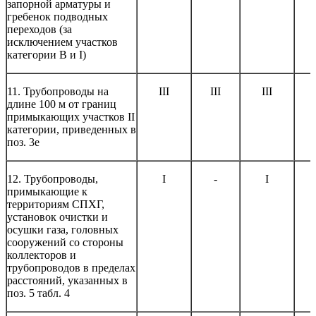
запорной арматуры и
гребенок подводных
переходов (за
исключением участков
категории В и I)
11. Трубопроводы на
III
III
III
длине 100 м от границ
примыкающих участков II
категории, приведенных в
поз. 3е
12. Трубопроводы,
I
-
I
примыкающие к
территориям СПХГ,
установок очистки и
осушки газа, головных
сооружений со стороны
коллекторов и
трубопроводов в пределах
расстояний, указанных в
поз. 5 табл. 4