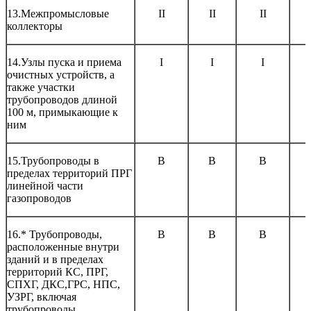
13.Межпромысловые
II
II
II
коллекторы
14.Узлы пуска и приема
I
I
I
очистных устройств, а
также участки
трубопроводов длиной
100 м, примыкающие к
ним
15.Трубопроводы в
В
В
В
пределах территорий ПРГ
линейной части
газопроводов
16.* Трубопроводы,
В
В
В
расположенные внутри
зданий и в пределах
территорий КС, ПРГ,
СПХГ, ДКС,ГРС, НПС,
УЗРГ, включая
трубопроводы