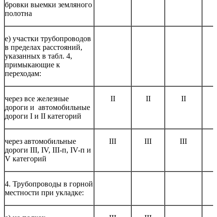
бровки выемки земляного
полотна
е) участки трубопроводов
в пределах расстояний,
указанных в табл. 4,
примыкающие к
переходам:
через все железные
II
II
II
дороги и автомобильные
дороги I и II категорий
через автомобильные
III
III
III
дороги III, IV, III-п, IV-п и
V категорий
4. Трубопроводы в горной
местности при укладке: