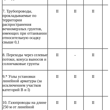
7. Трубопроводы,
II
II
II
прокладываемые по
территории
распространения
вечномерзлых грунтов,
имеющих при оттаивании
относительную осадку
свыше 0,1
8. Переходы через селевые
II
-
II
потоки, конуса выносов и
солончаковые грунты
9.* Узлы установки
II
II
II
линейной арматуры (за
исключением участков
категорий В и I)
10. Газопроводы на длине
II
II
II
250 м от линейной