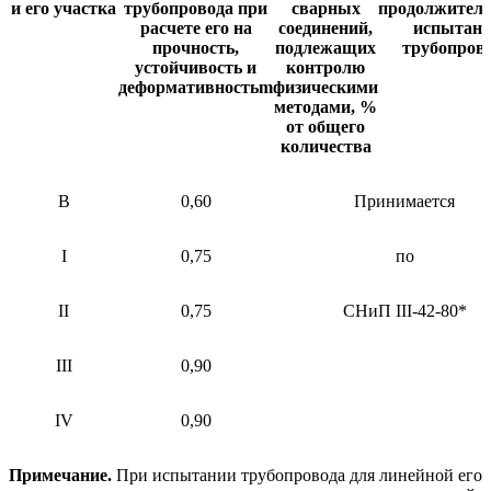
и его участка
трубопровода при
сварных
продолжитель
расчете его на
соединений,
испытан
прочность,
подлежащих
трубопров
устойчивость и
контролю
деформативность
m
физическими
методами, %
от общего
количества
В
0,60
Принимается
I
0,75
по
II
0,75
СНиП III-42-80*
III
0,90
IV
0,90
Примечание.
При испытании трубопровода для линейной его 