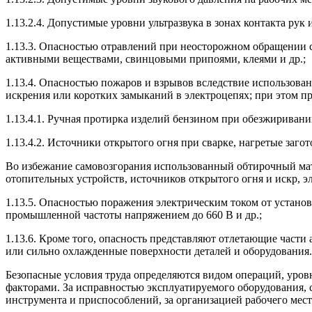
1.13.2.4. Допустимые уровни ультразвука в зонах контакта рук
1.13.3. Опасностью отравлений при неосторожном обращении 
активными веществами, свинцовыми припоями, клеями и др.;
1.13.4. Опасностью пожаров и взрывов вследствие использован
искрения или коротких замыканий в электроцепях; при этом п
1.13.4.1. Ручная протирка изделий бензином при обезжиривани
1.13.4.2. Источники открытого огня при сварке, нагретые заго
Во избежание самовозгорания использованный обтирочный мат
отопительных устройств, источников открытого огня и искр, элек
1.13.5. Опасностью поражения электрическим током от устано
промышленной частоты напряжением до 660 В и др.;
1.13.6. Кроме того, опасность представляют отлетающие части
или сильно охлажденные поверхности деталей и оборудования.
Безопасные условия труда определяются видом операций, уров
факторами. За исправностью эксплуатируемого оборудования,
инструмента и приспособлений, за организацией рабочего мест