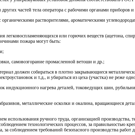
 и других частей тела оператора с рабочими органами приборов 
с органическими растворителями, ароматическими углеводород
ия легковоспламеняющихся или горючих веществ (ацетона, спирт
ричинами пожара могут быть:
и;
товки, самовозгорание промасленной ветоши и др.;
ериал должен собираться в плотно закрывающиеся металлическ
троустановок и т.д., и убираться из цеха (участка) не реже одно
вок индукционного нагрева деталей, токоведущих шин, рубильни
 абразивов, металлические осколки и окалина, вращающиеся дет
нем использования ручного труда, организацией производства, 
 соблюдением технологических процессов, за правильностью кр
а, за соблюдением требований безопасного производства работ 