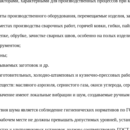
торами, характерными для производственных процессов при ко
ы производственного оборудования, перемещаемые изделия, за
естах производства сварочных работ, горячей ковки, гибки, пайк
пке, обрубке, зачистке сварных швов, особенно на полых издел
рументом;
оны;
ываемых заготовок и др.
заготовительных, холодно-штамповых и кузнечно-прессовых рабо
ществ: масляного аэрозоля, сернистого газа, окиси углерода, се
начение имеют локальные вибрации и шум, создаваемые ручны
твия шума является соблюдение гигиенических нормативов по Г
а рабочем месте не должны превышать допустимых уровней, уста
естах у ультразвуковых установок должны соответствовать ГОСТ 