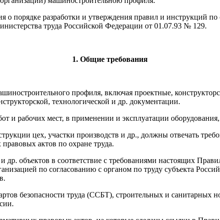
- организаций) машиностроительною профиля.
я о порядке разработки и утверждения правил и инструкций по 
нистерства труда Российской Федерации от 01.07.93 № 129.
1. Общие требования
ашиностроительного профиля, включая проектные, конструкторс
нструкторской, технологической и др. документации.
абот и рабочих мест, в применении и эксплуатации оборудовани
рукции цех, участки производств и др., должны отвечать требо
 правовых актов по охране труда.
в и др. объектов в соответствие с требованиями настоящих Пра
ганизацией по согласованию с органом по труду субъекта Росси
в.
артов безопасности труда (ССБТ), строительных и санитарных но
сии.