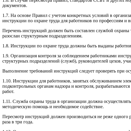
1.6. В случае пересмотра правил, стандартов ССБТ и других н
документов.
1.7. На основе Правил с учетом конкретных условий в органи
инструкции по охране труда для работников по профессиям и в
Перечень инструкций должен быть составлен службой охраны т
разослан структурным подразделениям.
1.8. Инструкции по охране труда должны быть выданы работни
1.9. Организация контроля за соблюдением работниками инстру
структурных подразделений (служб), руководителей цехов, учас
Выполнение требований инструкций следует проверять при ос
1.10. Инструкции для работников, занятых обслуживанием эле
подконтрольных органам надзора и контроля, разрабатываются 
работ.
1.11. Служба охраны труда в организации должна осуществлят
методическую помощь и необходимое содействие.
Пересмотр инструкций должен производиться не реже одного раз
раза в три года.