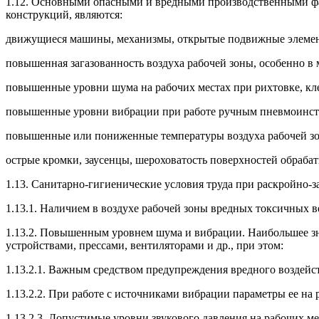
1.12. Основными опасными и вредными производственными фак
конструкций, являются:
движущиеся машины, механизмы, открытые подвижные элемент
повышенная загазованность воздуха рабочей зоны, особенно в м
повышенные уровни шума на рабочих местах при рихтовке, кле
повышенные уровни вибрации при работе ручным пневмоинст
повышенные или пониженные температуры воздуха рабочей з
острые кромки, заусенцы, шероховатость поверхностей обрабат
1.13. Санитарно-гигиенические условия труда при раскройно-
1.13.1. Наличием в воздухе рабочей зоны вредных токсичных ве
1.13.2. Повышенным уровнем шума и вибрации. Наибольшее з
устройствами, прессами, вентиляторами и др., при этом:
1.13.2.1. Важным средством предупреждения вредного воздейс
1.13.2.2. При работе с источниками вибрации параметры ее н
1.13.2.3. Допустимые уровни звукового давления на рабочих м