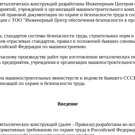
и металлических конструкций разработаны Инженерным Центром 
едприятий, учреждений и организаций машиностроительного ком
 правовой документации по охране и безопасности труда в со
ии с ТОО "Инженерный Центр обеспечения безопасности в про
а, стандартов системы безопасности труда, строительных норм 
анием отраслевых стандартов, правил и положений бывших союзн
ссийской Федерации по машиностроению.
опасному производству работ при изготовлении металлических е
а предприятия, учреждения и организации машиностроительного 
ила машиностроительных министерств и ведомств бывшего ССС
изаций по охране и безопасности труда.
Введение
 металлических конструкций (далее - Правила) разработаны во 
ормативных требованиях по охране труда в Российской Федерац