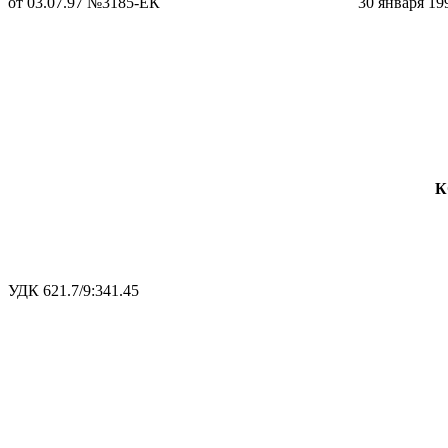
от 03.07.97 №3185-ЕК
30 января 199
К
УДК 621.7/9:341.45