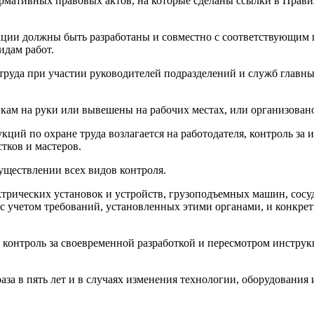
ормативных правовых актов, на которые сделаны ссылки в Прави
зации должны быть разработаны и совместно с соответствующим
идам работ.
руда при участии руководителей подразделений и служб главны
кам на руки или вывешены на рабочих местах, или организовано
кций по охране труда возлагается на работодателя, контроль за
тков и мастеров.
уществлении всех видов контроля.
ктрических установок и устройств, грузоподъемных машин, сосу
с учетом требований, установленных этими органами, и конкрет
ь контроль за своевременной разработкой и пересмотром инстру
а в пять лет и в случаях изменения технологии, оборудования и