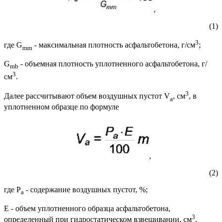
,
(1)
3
где G
- максимальная плотность асфальтобетона, г/см
;
mm
G
- объемная плотность уплотненного асфальтобетона, г/
mb
3
см
.
3
Далее рассчитывают объем воздушных пустот V
, см
, в
a
уплотненном образце по формуле
,
(2)
где P
- содержание воздушных пустот, %;
a
Е - объем уплотненного образца асфальтобетона,
3
определенный при гидростатическом взвешивании, см
.