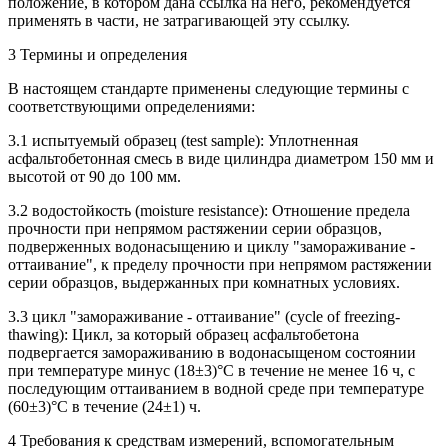
положение, в котором дана ссылка на него, рекомендуется
применять в части, не затрагивающей эту ссылку.
3 Термины и определения
В настоящем стандарте применены следующие термины с
соответствующими определениями:
3.1 испытуемый образец (test sample): Уплотненная
асфальтобетонная смесь в виде цилиндра диаметром 150 мм и
высотой от 90 до 100 мм.
3.2 водостойкость (moisture resistance): Отношение предела
прочности при непрямом растяжении серии образцов,
подверженных водонасыщению и циклу "замораживание -
оттаивание", к пределу прочности при непрямом растяжении
серии образцов, выдержанных при комнатных условиях.
3.3 цикл "замораживание - оттаивание" (cycle of freezing-
thawing): Цикл, за который образец асфальтобетона
подвергается замораживанию в водонасыщеном состоянии
при температуре минус (18±3)°С в течение не менее 16 ч, с
последующим оттаиванием в водной среде при температуре
(60±3)°С в течение (24±1) ч.
4 Требования к средствам измерений, вспомогательным