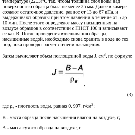
температуре (22±3)°С так, чтобы толщина слоя воды над
поверхностью образца была не менее 25 мм. Далее в камере
создают остаточное давление, равное от 13 до 67 кПа, и
выдерживают образцы при этом давлении в течение от 5 до
10 мин. После этого определяют массу насыщенных на
воздухе образцов в соответствии с ПНСТ 106 и записывают
ее как В. После проведения взвешивания образцы,
насыщенные водой, необходимо снова хранить в воде до тех
пор, пока проводят расчет степени насыщения.
3
Затем вычисляют объем поглощенной воды J, см
, по формуле
,
(3)
3
где ρ
- плотность воды, равная 0, 997, г/см
;
в
В - масса образца после насыщения влагой на воздухе, г;
А - масса сухого образца на воздухе, г.