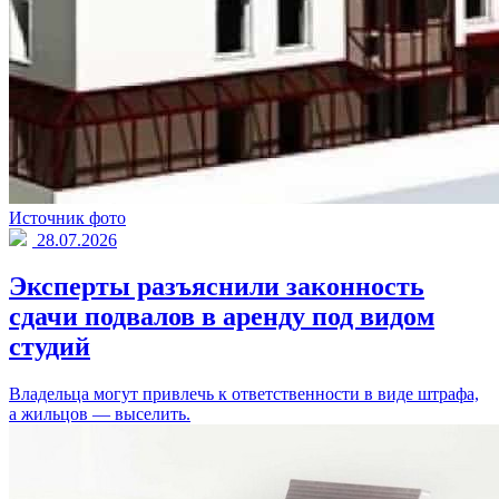
Источник фото
28.07.2026
Эксперты разъяснили законность
сдачи подвалов в аренду под видом
студий
Владельца могут привлечь к ответственности в виде штрафа,
а жильцов — выселить.