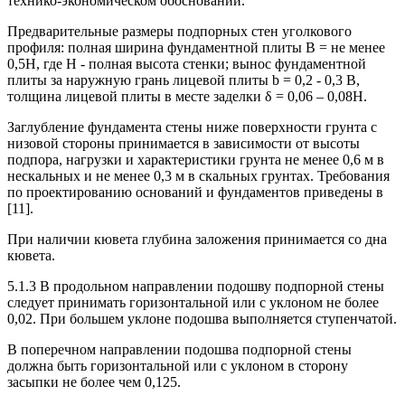
технико-экономическом обосновании.
Предварительные размеры подпорных стен уголкового
профиля: полная ширина фундаментной плиты B = не менее
0,5H, где H - полная высота стенки; вынос фундаментной
плиты за наружную грань лицевой плиты b = 0,2 - 0,3 B,
толщина лицевой плиты в месте заделки δ = 0,06 – 0,08H.
Заглубление фундамента стены ниже поверхности грунта с
низовой стороны принимается в зависимости от высоты
подпора, нагрузки и характеристики грунта не менее 0,6 м в
нескальных и не менее 0,3 м в скальных грунтах. Требования
по проектированию оснований и фундаментов приведены в
[11].
При наличии кювета глубина заложения принимается со дна
кювета.
5.1.3 В продольном направлении подошву подпорной стены
следует принимать горизонтальной или с уклоном не более
0,02. При большем уклоне подошва выполняется ступенчатой.
В поперечном направлении подошва подпорной стены
должна быть горизонтальной или с уклоном в сторону
засыпки не более чем 0,125.