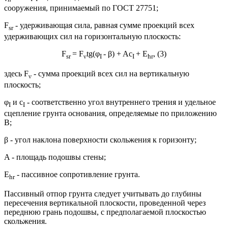
сооружения, принимаемый по ГОСТ 27751;
F
- удерживающая сила, равная сумме проекций всех
sr
удерживающих сил на горизонтальную плоскость:
F
= F
tg(φ
- β) + Ac
+ E
, (3)
sr
ν
I
I
hr
здесь F
- сумма проекций всех сил на вертикальную
ν
плоскость;
φ
и c
- соответственно угол внутреннего трения и удельное
I
I
сцепление грунта основания, определяемые по приложению
В;
β - угол наклона поверхности скольжения к горизонту;
A - площадь подошвы стены;
E
- пассивное сопротивление грунта.
hr
Пассивный отпор грунта следует учитывать до глубины
пересечения вертикальной плоскости, проведенной через
переднюю грань подошвы, с предполагаемой плоскостью
скольжения.