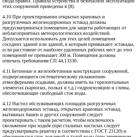
свода правил. Правила устройства и безопасной эксплуатации
этих сооружений приведены в [8].
4.10 При проектировании открытых крановых и
разгрузочных железнодорожных эстакад должны
предусматриваться помещения для защиты работающих от
неблагоприятных метеорологических воздействий.
Допускается использовать для этих целей помещения
соседних зданий или зданий, к которым примыкают эстакады,
если расстояние от наиболее удаленных рабочих мест до этих
помещений не превышает 300 м. Помещения должны
отвечать требованиям СП 44.13330.
4.11 Бетонные и железобетонные конструкции сооружений,
подвергающиеся систематическому увлажнению
атмосферными осадками, должны иметь на горизонтальных
элементах (карнизах, полках и т.д.) гидроизоляцию и сливы,
обеспечивающие свободный сток воды.
4.12 Настил обслуживающих площадок разгрузочных
железнодорожных эстакад, открытых крановых эстакад,
вытяжных башен и других сооружений следует
проектировать с таким расчетом, чтобы исключалось
скольжение при ходьбе (при стальных настилах следует
предусматривать решетку в соответствии с ГОСТ 23120) и
обеспечивался сток дождевой и талой воды (при деревянном