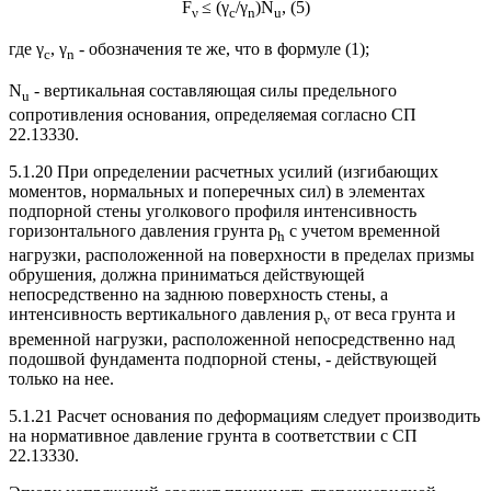
F
≤ (γ
/γ
)N
, (5)
ν
c
n
u
где γ
, γ
- обозначения те же, что в формуле (1);
c
n
N
- вертикальная составляющая силы предельного
u
сопротивления основания, определяемая согласно СП
22.13330.
5.1.20 При определении расчетных усилий (изгибающих
моментов, нормальных и поперечных сил) в элементах
подпорной стены уголкового профиля интенсивность
горизонтального давления грунта p
с учетом временной
h
нагрузки, расположенной на поверхности в пределах призмы
обрушения, должна приниматься действующей
непосредственно на заднюю поверхность стены, а
интенсивность вертикального давления p
от веса грунта и
ν
временной нагрузки, расположенной непосредственно над
подошвой фундамента подпорной стены, - действующей
только на нее.
5.1.21 Расчет основания по деформациям следует производить
на нормативное давление грунта в соответствии с СП
22.13330.