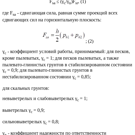
F
≤ (γ
/γ
)F
, (1)
sa
c
n
sr
где F
- сдвигающая сила, равная сумме проекций всех
sa
сдвигающих сил на горизонтальную плоскость:
; (2)
γ
- коэффициент условий работы, принимаемый: для песков,
c
кроме пылеватых, γ
= 1; для песков пылеватых, а также
c
пылевато-глинистых грунтов в стабилизированном состоянии
γ
= 0,9; для пылевато-глинистых грунтов в
c
нестабилизированном состоянии γ
= 0,85;
c
для скальных грунтов:
невыветрелых и слабовыветрелых γ
= 1;
c
выветрелых γ
= 0,9;
c
сильновыветрелых γ
= 0,8;
c
γ
- коэффициент надежности по ответственности
n