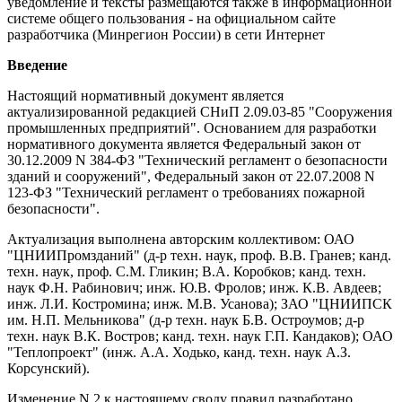
уведомление и тексты размещаются также в информационной
системе общего пользования - на официальном сайте
разработчика (Минрегион России) в сети Интернет
Введение
Настоящий нормативный документ является
актуализированной редакцией СНиП 2.09.03-85 "Сооружения
промышленных предприятий". Основанием для разработки
нормативного документа является Федеральный закон от
30.12.2009 N 384-ФЗ "Технический регламент о безопасности
зданий и сооружений", Федеральный закон от 22.07.2008 N
123-ФЗ "Технический регламент о требованиях пожарной
безопасности".
Актуализация выполнена авторским коллективом: ОАО
"ЦНИИПромзданий" (д-р техн. наук, проф. В.В. Гранев; канд.
техн. наук, проф. С.М. Гликин; В.А. Коробков; канд. техн.
наук Ф.Н. Рабинович; инж. Ю.В. Фролов; инж. К.В. Авдеев;
инж. Л.И. Костромина; инж. М.В. Усанова); ЗАО "ЦНИИПСК
им. Н.П. Мельникова" (д-р техн. наук Б.В. Остроумов; д-р
техн. наук В.К. Востров; канд. техн. наук Г.П. Кандаков); ОАО
"Теплопроект" (инж. А.А. Ходько, канд. техн. наук А.З.
Корсунский).
Изменение N 2 к настоящему своду правил разработано