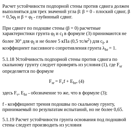
Расчет устойчивости подпорной стены против сдвига должен
выполняться для трех значений угла β: β = 0 - плоский сдвиг, β
= 0,5φ
и β = φ
- глубинный сдвиг.
I
I
При сдвиге по подошве стены (β = 0) расчетные
характеристики грунта φ
и c
в формуле (3) принимаются не
I
I
2
более 30° для φ
и не более 5 кПа (0,5 тс/м
) для c
, а
I
I
коэффициент пассивного сопротивления грунта λ
= 1.
hr
5.1.18 Устойчивость подпорной стены против сдвига по
скальному грунту следует проверять из условия (1), где F
sr
определяется по формуле
F
= F
f + E
, (4)
sr
ν
hr
здесь F
, E
- обозначение то же, что в формуле (3);
ν
hr
f - коэффициент трения подошвы по скальному грунту,
принимаемый по результатам испытаний, но не более 0,65.
5.1.19 Расчет устойчивости грунта основания под подошвой
стены следует производить из условия