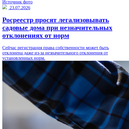
Источник фото
23.07.2026
Росреестр просят легализовывать
садовые дома при незначительных
отклонениях от норм
Сейчас регистрация права собственности может быть
отклонена даже из-за незначительного отклонения от
установленных норм.