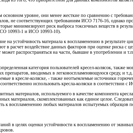
 основном уровне, они менее жесткие по сравнению с требован
иалов, не соответствующих требованиям ИСО 7176-16, однако п
которые минимизируют риск выброса токсичных веществ в резу
ИСО 10993-1 и ИСО 10993-10).
ие на устойчивость материала к воспламенению в результате цик
т в расчет воздействие данных факторов при оценке риска с ц
рт может распространяться на части, бывшие в употреблении и 
 определенная категория пользователей кресел-колясок, также м
 препаратов, вводимых в легковоспламеняющуюся среду, и т.д.
мые в кресле-коляске, - также неотъемлемые источники горючег
соответственно использовать кресла-коляски в соответствии с 
итных материалов, используемого в качестве компонента кресла
анных материалов, скомплектованных как единое целое. Следова
сть к воспламенению любых материалов испытуемых образцов по
таний в целях оценки устойчивости к воспламенению от эквива
кровов.