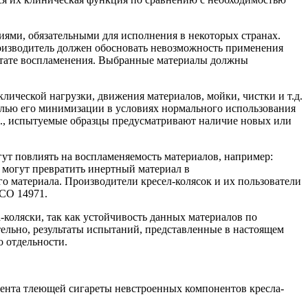
иями, обязательными для исполнения в некоторых странах.
роизводитель должен обосновать невозможность применения
льтате воспламенения. Выбранные материалы должны
лической нагрузки, движения материалов, мойки, чистки и т.д.
елью его минимизации в условиях нормального использования
т.п., испытуемые образцы предусматривают наличие новых или
огут повлиять на воспламеняемость материалов, например:
 могут превратить инертный материал в
о материала. Производители кресел-колясок и их пользователи
ИСО 14971.
-коляски, так как устойчивость данных материалов по
тельно, результаты испытаний, представленные в настоящем
 отдельности.
лента тлеющей сигареты невстроенных компонентов кресла-