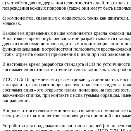
c) устройств для поддержания целостности тканей, таких как
повреждения кожных покровов (также они могут быть использо
d) компонентов, связанных с мощностью, таких как двигатели,
колясках.
Каждый из приведенных выше компонентов кресла-коляски име
В настоящее время опубликованы или разрабатываются станд
для оказания помощи производителям в конструировании и пок
функциональными потребностями пользователя кресла-коляски
чтобы отразить области применения и цели при использовании 
В настоящее время разработка стандарта ИСО по устойчивости 
воспламенения относят источники тепла, такие как электрообо
ИСО 7176-16 прежде всего рассматривает устойчивость к воспл
как правило, включают опоры для рук, подвесные сиденья, по
воспламенения - это открытое пламя, попавшее на поверхност
зажженной спичке, при контакте с испытуемым образцом, имею
направлении.
Вопросы относительно компонентов, связанных с мощностью кре
электрических компонентов, становящихся причиной воспламе
Устройства для поддержания целостности тканей [см. перечисл
воспламенению в отличие от установленных в ИСО 7176-16, ис