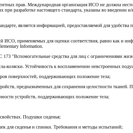
тентных прав. Международная организация ИСО не должна нести
 при разработке настоящего стандарта, указаны во введении и
андарте, является информацией, предоставляемой для удобства 
ий ИСО, применяемых для оценки соответствия, равно как и 
mentary Information.
 173 "Вспомогательные средства для лиц с ограничениями жизн
а-коляски. Устойчивость к воспламенению невстроенных подуше
меров поверхностей, поддерживающих положение тела;
тройств, предназначенных для сохранения целостности тканей. 
рочности устройств, поддерживающих положение тела;
 свойствах. Подушки сиденья;
шек для сиденья и спинки. Требования и методы испытаний;