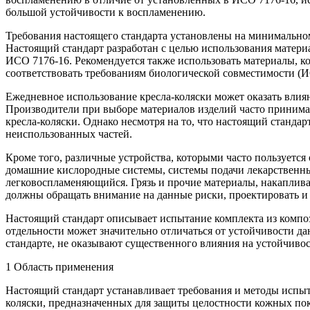
большой устойчивости к воспламенению.
Требования настоящего стандарта установлены на минимальном
Настоящий стандарт разработан с целью использования матер
ИСО 7176-16. Рекомендуется также использовать материалы, 
соответствовать требованиям биологической совместимости (
Ежедневное использование кресла-коляски может оказать влиян
Производители при выборе материалов изделий часто принимаю
кресла-коляски. Однако несмотря на то, что настоящий станда
неиспользованных частей.
Кроме того, различные устройства, которыми часто пользуется
домашние кислородные системы, системы подачи лекарственных
легковоспламеняющийся. Грязь и прочие материалы, накапливае
должны обращать внимание на данные риски, проектировать и 
Настоящий стандарт описывает испытание комплекта из композ
отдельности может значительно отличаться от устойчивости д
стандарте, не оказывают существенного влияния на устойчиво
1 Область применения
Настоящий стандарт устанавливает требования и методы испы
коляски, предназначенных для защиты целостности кожных по