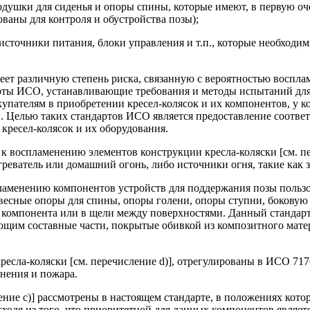
 подушки для сиденья и опоры спины, которые имеют, в первую
ваны для контроля и обустройства позы);
 источники питания, блоки управления и т.п., которые необход
ет различную степень риска, связанную с вероятностью воспла
арты ИСО, устанавливающие требования и методы испытаний дл
упателям в приобретении кресел-колясок и их компонентов, у 
. Целью таких стандартов ИСО является предоставление соотве
кресел-колясок и их оборудования.
к воспламенению элементов конструкции кресла-коляски [см. пе
греватель или домашний огонь, либо источники огня, такие как 
аменению компонентов устройств для поддержания позы пользова
двесные опоры для спины, опоры голени, опоры ступни, боковую
ь компонента или в щели между поверхностями. Данный стандар
щим составные части, покрытые обивкой из композитного матери
сла-коляски [см. перечисление d)], отрегулированы в ИСО 7176
нения и пожара.
ение с)] рассмотрены в настоящем стандарте, в положениях кот
ходя из того, что приоритетной для данных компонентов являе