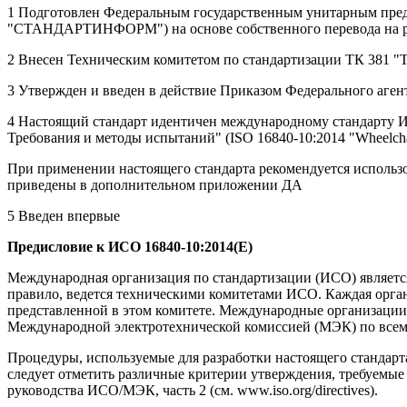
1 Подготовлен Федеральным государственным унитарным пред
"СТАНДАРТИНФОРМ") на основе собственного перевода на рус
2 Внесен Техническим комитетом по стандартизации ТК 381 "Т
3 Утвержден и введен в действие Приказом Федерального агент
4 Настоящий стандарт идентичен международному стандарту ИС
Требования и методы испытаний" (ISO 16840-10:2014 "Wheelchairs - R
При применении настоящего стандарта рекомендуется использ
приведены в дополнительном приложении ДА
5 Введен впервые
Предисловие к ИСО 16840-10:2014(Е)
Международная организация по стандартизации (ИСО) являетс
правило, ведется техническими комитетами ИСО. Каждая орган
представленной в этом комитете. Международные организации,
Международной электротехнической комиссией (МЭК) по всем 
Процедуры, используемые для разработки настоящего стандарт
следует отметить различные критерии утверждения, требуемы
руководства ИСО/МЭК, часть 2 (см. www.iso.org/directives).