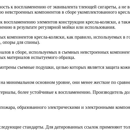
ть к воспламенению от эквивалента тлеющей сигареты, а не воз
нию невстроенных компонентов в сборе укомплектованного кресла
 воспламенению элементов конструкции кресла-коляски, а такж
нению в результате регулярной мойки или использования.
х компонентов кресла-коляски, как правило, используемых в г
, опоры для спины).
алов в сборе, используемых в съемных невстроенных компонент
ных материалов испытуемого образца.
смотрены съемные подушки, целью которых является защита кожн
 на минимальном основном уровне, они менее жесткие по сравне
атериалы, более устойчивые к воспламенению. Производитель д
в пожара, образованного электрическими и электронными компо
следующие стандарты. Для датированных ссылок применяют толь