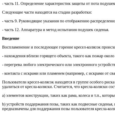
- часть 11. Определение характеристик защиты от пота подуше
Следующие части находятся на стадии разработки:
- часть 9. Руководящие указания по отображению распределени
- часть 12. Аппаратура и метод испытания подушек сиденья.
Введение
Воспламенение и последующее горение кресел-колясок происход
- нахождения вблизи горящего объекта, такого как пожар около
- перегрева любого электрического или электронного устройств
- контакта с искрами или пламенем (например, с искрами от св
Пользователи кресел-колясок находятся в группе особого риск
удалиться от кресла-коляски. Считается, что кресла-коляски с
a) элементов конструкции, таких как рама, колеса и т.п., кот
b) устройств поддержания позы, таких как подвесные сиденья, 
предназначены для поддержания позы пользователя кресла-коля