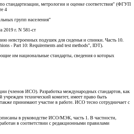
о стандартизации, метрологии и оценке соответствия" (ФГУП
е 4
ильных групп населения"
 2019 г. N 581-ст
ию невстроенных подушек для сиденья и спинки. Часть 10.
ons - Part 10: Requirements and test methods", IDT).
ющие им национальные стандарты, сведения о которых
ии (членов ИСО). Разработка международных стандартов, как
й учрежден технический комитет, имеет право быть
также принимают участие в работе. ИСО тесно сотрудничает с
 описаны в руководстве ИСО/МЭК, часть 1. В частности,
зработан в соответствии с редакционными правилами