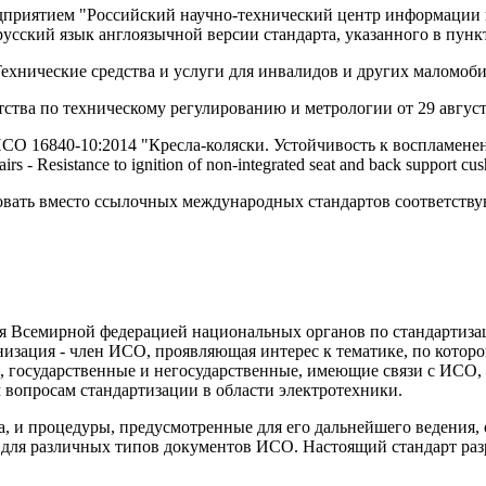
приятием "Российский научно-технический центр информации п
ский язык англоязычной версии стандарта, указанного в пункт
ехнические средства и услуги для инвалидов и других маломоб
ства по техническому регулированию и метрологии от 29 августа
О 16840-10:2014 "Кресла-коляски. Устойчивость к воспламенен
esistance to ignition of non-integrated seat and back support cushi
овать вместо ссылочных международных стандартов соответству
я Всемирной федерацией национальных органов по стандартизац
изация - член ИСО, проявляющая интерес к тематике, по которо
 государственные и негосударственные, имеющие связи с ИСО, 
вопросам стандартизации в области электротехники.
а, и процедуры, предусмотренные для его дальнейшего ведения,
е для различных типов документов ИСО. Настоящий стандарт ра