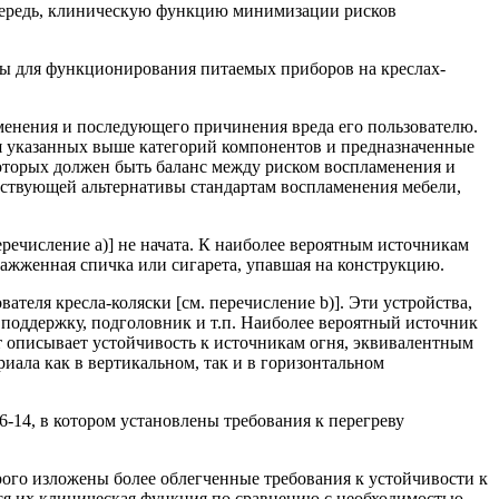
 очередь, клиническую функцию минимизации рисков
имы для функционирования питаемых приборов на креслах-
менения и последующего причинения вреда его пользователю.
я указанных выше категорий компонентов и предназначенные
которых должен быть баланс между риском воспламенения и
тствующей альтернативы стандартам воспламенения мебели,
речисление а)] не начата. К наиболее вероятным источникам
зажженная спичка или сигарета, упавшая на конструкцию.
теля кресла-коляски [см. перечисление b)]. Эти устройства,
 поддержку, подголовник и т.п. Наиболее вероятный источник
т описывает устойчивость к источникам огня, эквивалентным
ала как в вертикальном, так и в горизонтальном
-14, в котором установлены требования к перегреву
орого изложены более облегченные требования к устойчивости к
тся их клиническая функция по сравнению с необходимостью