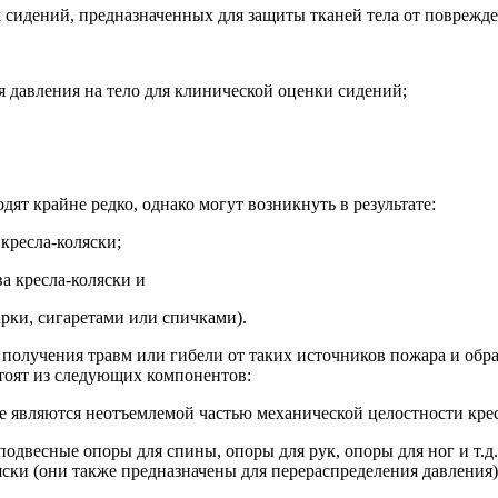
к сидений, предназначенных для защиты тканей тела от поврежд
я давления на тело для клинической оценки сидений;
ят крайне редко, однако могут возникнуть в результате:
 кресла-коляски;
а кресла-коляски и
арки, сигаретами или спичками).
а получения травм или гибели от таких источников пожара и обр
остоят из следующих компонентов:
орые являются неотъемлемой частью механической целостности кре
подвесные опоры для спины, опоры для рук, опоры для ног и т.д.
ски (они также предназначены для перераспределения давления)