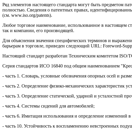
Ряд элементов настоящего стандарта могут быть предметом па
полностью. Сведения о патентных правах, идентифицированных
(см. www.iso.org/patents).
Любое торговое наименование, использованное в настоящем ст
так и компании, его производящей.
Для объяснения значения специфических терминов и выражен
барьерам в торговле, приведен следующий URL: Foreword-Supple
Настоящий стандарт разработан Техническим комитетом ISO/TC
Серия стандартов ИСО 16840 под общим наименованием "Кресл
- часть 1. Словарь, условные обозначения опорных осей и раз
- часть 2. Определение физико-механических характеристик ус
- часть 3. Определение статической, ударной и усталостной п
- часть 4. Системы сидений для автомобилей;
- часть 6. Имитация использования и определение изменений в
- часть 10. Устойчивость к воспламенению невстроенных поду