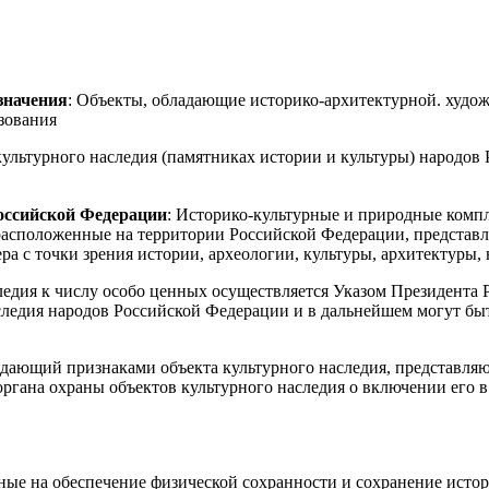
значения
: Объекты, обладающие историко-архитектурной. худо
зования
культурного наследия (памятниках истории и культуры) народов 
Российской Федерации
: Историко-культурные и природные компл
 расположенные на территории Российской Федерации, представ
а с точки зрения истории, археологии, культуры, архитектуры, 
ледия к числу особо ценных осуществляется Указом Президента 
аследия народов Российской Федерации и в дальнейшем могут 
ладающий признаками объекта культурного наследия, представл
ргана охраны объектов культурного наследия о включении его в
ные на обеспечение физической сохранности и сохранение истор