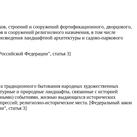
ов, строений и сооружений фортификационного, дворцового,
ов и сооружений религиозного назначения, в том числе
роизведения ландшафтной архитектуры и садово-паркового
Российской Федерации", статья 3]
еста традиционного бытования народных художественных
ьтурные и природные ландшафты, связанные с историей
енными) событиями, жизнью выдающихся исторических
епрессий; религиозно-исторические места. [Федеральный закон
", статья 3]