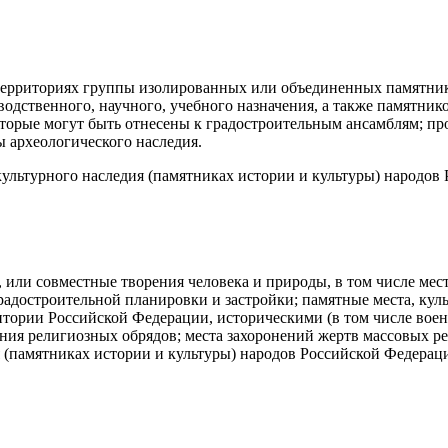
 территориях группы изолированных или объединенных памятник
одственного, научного, учебного назначения, а также памятник
оторые могут быть отнесены к градостроительным ансамблям; п
ты археологического наследия.
культурного наследия (памятниках истории и культуры) народов 
м, или совместные творения человека и природы, в том числе м
адостроительной планировки и застройки; памятные места, кул
итории Российской Федерации, историческими (в том числе во
ения религиозных обрядов; места захоронений жертв массовых р
я (памятниках истории и культуры) народов Российской Федерации