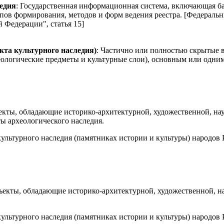
ледия
: Государственная информационная система, включающая ба
пов формирования, методов и форм ведения реестра. [Федеральны
 Федерации", статья 15]
кта культурного наследия)
: Частично или полностью скрытые в
хеологические предметы и культурные слои), основным или одн
екты, обладающие историко-архитектурной, художественной, н
ты археологического наследия.
культурного наследия (памятниках истории и культуры) народов 
екты, обладающие историко-архитектурной, художественной, н
культурного наследия (памятниках истории и культуры) народов 