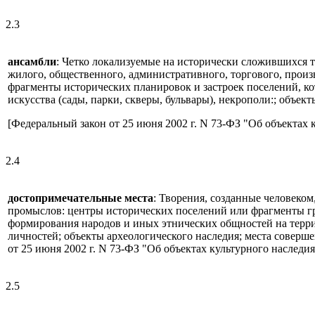
2.3
ансамбли
: Четко локализуемые на исторически сложившихся
жилого, общественного, административного, торгового, произв
фрагменты исторических планировок и застроек поселений, к
искусства (сады, парки, скверы, бульвары), некрополи:; объек
[Федеральный закон от 25 июня 2002 г. N 73-ФЗ "Об объектах 
2.4
достопримечательные места
: Творения, созданные человеко
промыслов: центры исторических поселений или фрагменты гр
формирования народов и иных этнических общностей на терр
личностей; объекты археологического наследия; места соверш
от 25 июня 2002 г. N 73-ФЗ "Об объектах культурного наследи
2.5