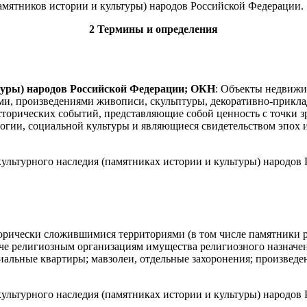
памятников истории и культуры) народов Российской Федерации.
2 Термины и определения
туры) народов Российской Федерации; ОКН
: Объекты недвижи
ми, произведениями живописи, скульптуры, декоративно-прикла
сторических событий, представляющие собой ценность с точки зр
пологии, социальной культуры и являющиеся свидетельством эп
культурного наследия (памятниках истории и культуры) народов 
торически сложившимися территориями (в том числе памятники р
даче религиозным организациям имущества религиозного назначе
иальные квартиры; мавзолеи, отдельные захоронения; произведе
культурного наследия (памятниках истории и культуры) народов 