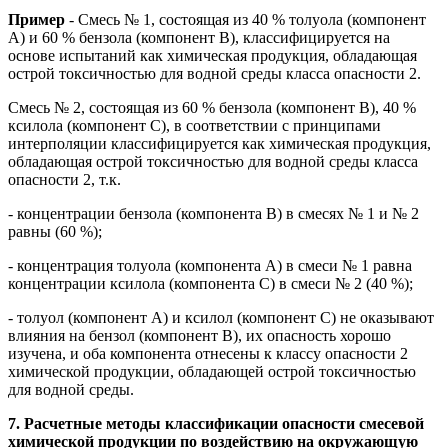
Пример
- Смесь № 1, состоящая из 40 % толуола (компонент
А) и 60 % бензола (компонент В), классифицируется на
основе испытаний как химическая продукция, обладающая
острой токсичностью для водной среды класса опасности 2.
Смесь № 2, состоящая из 60 % бензола (компонент В), 40 %
ксилола (компонент С), в соответствии с принципами
интерполяции классифицируется как химическая продукция,
обладающая острой токсичностью для водной среды класса
опасности 2, т.к.
- концентрации бензола (компонента В) в смесях № 1 и № 2
равны (60 %);
- концентрация толуола (компонента А) в смеси № 1 равна
концентрации ксилола (компонента С) в смеси № 2 (40 %);
- толуол (компонент А) и ксилол (компонент С) не оказывают
влияния на бензол (компонент В), их опасность хорошо
изучена, и оба компонента отнесены к классу опасности 2
химической продукции, обладающей острой токсичностью
для водной среды.
7. Расчетные методы классификации опасности смесевой
химической продукции по воздействию на окружающую