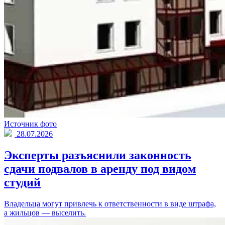
Источник фото
28.07.2026
Эксперты разъяснили законность
сдачи подвалов в аренду под видом
студий
Владельца могут привлечь к ответственности в виде штрафа,
а жильцов — выселить.