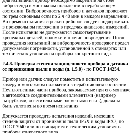
Для испытания прибор необходимо закрепить на столе
вибростенда в монтажном положении в неработающем
состоянии. Вибропрочность приборов и датчиков проверяют
по трем основным осям по 2 ч 40 мин в каждом направлении.
Во время испытания стрелки приборов следует поддерживать
в произвольном положении в пределах диапазона измерений.
После испытания не допускаются самоотвертывание
крепежных деталей, поломки и прочие повреждения. После
проведения испытаний на вибропрочность проверяют предел
допускаемой погрешности, установленной в стандартах или
технических условиях на приборы конкретного вида.
2.4.8. Проверка степени защищенности прибора и датчика
от проникания пыли и воды (п. 1.5.8
) - по
ГОСТ 14254
.
Прибор или датчик следует поместить в испытательную
камеру в монтажном положении в неработающем состоянии.
Неуплотненные части прибора, закрываемые при его монтаже
в автомобиле соединительными элементами (например
патрубками, осветительными элементами и т.п.), должны
быть уплотнены во время испытания.
Допускается проводить испытания изделий, имеющих
степень защиты от проникания пыли IP5X и воды IPX7, по
ГОСТ 3940 или по стандартам и техническим условиям на
приборы конкретного вида.