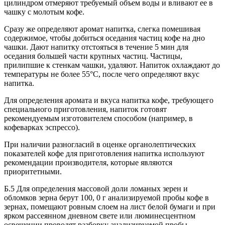
цилиндром отмеряют требуемый объем воды и вливают ее в
чашку с молотым кофе.
Сразу же определяют аромат напитка, слегка помешивая
содержимое, чтобы добиться оседания частиц кофе на дно
чашки. Дают напитку отстояться в течение 5 мин для
оседания большей части крупных частиц. Частицы,
прилипшие к стенкам чашки, удаляют. Напиток охлаждают до
температуры не более 55°С, после чего определяют вкус
напитка.
Для определения аромата и вкуса напитка кофе, требующего
специального приготовления, напиток готовят
рекомендуемым изготовителем способом (например, в
кофеварках эспрессо).
При наличии разногласий в оценке органолептических
показателей кофе для приготовления напитка используют
рекомендации производителя, которые являются
приоритетными.
Б.5 Для определения массовой доли ломаных зерен и
обломков зерна берут 100, 0 г анализируемой пробы кофе в
зернах, помещают ровным слоем на лист белой бумаги и при
ярком рассеянном дневном свете или люминесцентном
освещении проводят разборку анализируемой пробы