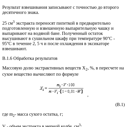
Результат взвешивания записывают с точностью до второго
десятичного знака.
3
25 см
экстракта переносят пипеткой в предварительно
подготовленную и взвешенную выпарительную чашку и
выпаривают на водяной бане. Полученный остаток
высушивают в сушильном шкафу при температуре 90°С -
95°С в течение 2, 5 ч и после охлаждения в эксикаторе
взвешивают.
В.1.6 Обработка результатов
Массовую долю экстрактивных веществ X
, %, в пересчете на
2
сухое вещество вычисляют по формуле
,
(B.1)
где m
- масса сухого остатка, г;
2
3
V - объем экстракта в мерной колбе, см
;