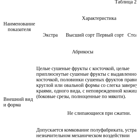
Таблица 2
Характеристика
Наименование
показателя
Экстра
Высший сорт
Первый сорт
Стол
Абрикосы
Целые сушеные фрукты с косточкой, целые
приплюснутые сушеные фрукты с выдавленно
косточкой, половинки сушеных фруктов прави
круглой или овальной формы со слегка заверн
краями, одного вида, с неповрежденной кожиц
(боковые срезы, полноценные по мякоти).
Внешний вид
и форма
Не слипающиеся при сжатии.
Допускается комкование полуфабриката, устра
незначительном механическом воздействии