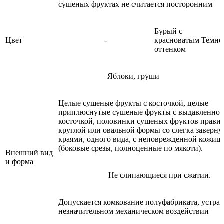
сушеных фруктах не считается посторонним
Бурый с
Цвет
-
красноватым
Темно
оттенком
Яблоки, груши
Целые сушеные фрукты с косточкой, целые
приплюснутые сушеные фрукты с выдавленно
косточкой, половинки сушеных фруктов прави
круглой или овальной формы со слегка заверн
краями, одного вида, с неповрежденной кожиц
(боковые срезы, полноценные по мякоти).
Внешний вид
и форма
Не слипающиеся при сжатии.
Допускается комкование полуфабриката, устра
незначительном механическом воздействии