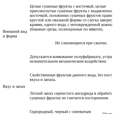
Целые сушеные фрукты с косточкой, целые
приплюснутые сушеные фрукты с выдавленно
косточкой, половинки сушеных фруктов прави
круглой или овальной формы со слегка заверн
краями, одного вида, с неповрежденной кожиц
(боковые срезы, полноценные по мякоти).
Внешний вид
и форма
Не слипающиеся при сжатии.
Допускается комкование полуфабриката, устра
незначительном механическом воздействии
Свойственные фруктам данного вида, без пост
вкуса и запаха.
Вкус и запах
Легкий запах сернистого ангидрида в обработ
сушеных фруктах не считается посторонним
Однородный, черный с синеватым
От че