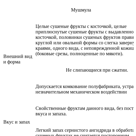
Мушмула
Целые сушеные фрукты с косточкой, целые
приплюснутые сушеные фрукты с выдавленно
косточкой, половинки сушеных фруктов прави
круглой или овальной формы со слегка заверн
краями, одного вида, с неповрежденной кожиц
(боковые срезы, полноценные по мякоти).
Внешний вид
и форма
Не слипающиеся при сжатии.
Допускается комкование полуфабриката, устра
незначительном механическом воздействии
Свойственные фруктам данного вида, без пост
вкуса и запаха.
Вкус и запах
Легкий запах сернистого ангидрида в обработ
сушеных фруктах не считается посторонним