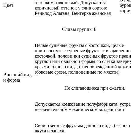
оттенком, глянцевый. Допускается
Цвет
бурова
коричневый оттенок у слив сортов:
корич
Ренклод Альтана, Венгерка ажанская
Сливы группы Б
Целые сушеные фрукты с косточкой, целые
приплюснутые сушеные фрукты с выдавленно
косточкой, половинки сушеных фруктов прави
круглой или овальной формы со слегка заверн
краями, одного вида, с неповрежденной кожиц
(боковые срезы, полноценные по мякоти).
Внешний вид
и форма
Не слипающиеся при сжатии.
Допускается комкование полуфабриката, устра
незначительном механическом воздействии
Свойственные фруктам данного вида, без пост
вкуса и запаха.