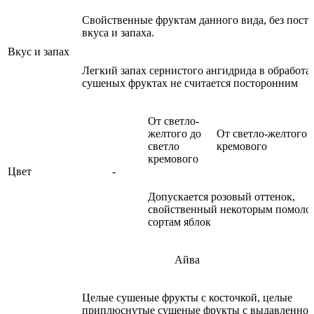
Свойственные фруктам данного вида, без пост
вкуса и запаха.
Вкус и запах
Легкий запах сернистого ангидрида в обработ
сушеных фруктах не считается посторонним
От светло-
желтого до
От светло-желтого 
светло
кремового
кремового
Цвет
-
Допускается розовый оттенок,
свойственный некоторым помоло
сортам яблок
Айва
Целые сушеные фрукты с косточкой, целые
приплюснутые сушеные фрукты с выдавленно