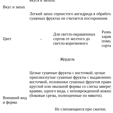
вкуса и запаха.
Вкус и запах
Легкий запах сернистого ангидрида в обработ
сушеных фруктах не считается посторонним
Разны
Для светло-окрашенных
харак
Цвет
-
сортов от желтого до
помол
светло-коричневого
сорта
Жердель
Целые сушеные фрукты с косточкой, целые
приплюснутые сушеные фрукты с выдавленно
косточкой, половинки сушеных фруктов прави
круглой или овальной формы со слегка заверн
краями, одного вида, с неповрежденной кожиц
(боковые срезы, полноценные по мякоти).
Внешний вид
и форма
Не слипающиеся при сжатии.