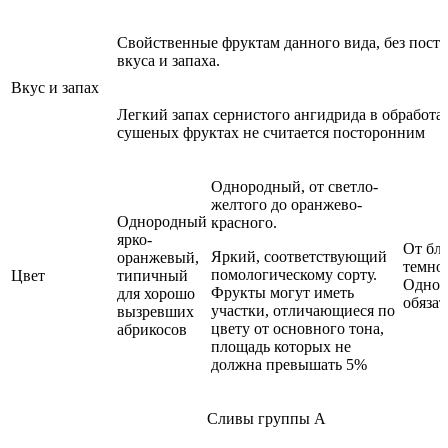
Свойственные фруктам данного вида, без пост
вкуса и запаха.
Вкус и запах
Легкий запах сернистого ангидрида в обработ
сушеных фруктах не считается посторонним
Однородный, от светло-
желтого до оранжево-
Однородный
красного.
ярко-
От бл
Яркий, соответствующий
оранжевый,
темно-
помологическому сорту.
Цвет
типичный
Однор
Фрукты могут иметь
для хорошо
обязат
участки, отличающиеся по
вызревших
цвету от основного тона,
абрикосов
площадь которых не
должна превышать 5%
Сливы группы А