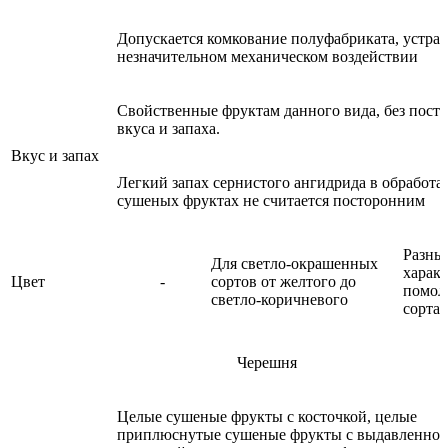
Допускается комкование полуфабриката, устра
незначительном механическом воздействии
Свойственные фруктам данного вида, без пост
вкуса и запаха.
Вкус и запах
Легкий запах сернистого ангидрида в обработ
сушеных фруктах не считается посторонним
Разны
Для светло-окрашенных
харак
Цвет
-
сортов от желтого до
помол
светло-коричневого
сорта
Черешня
Целые сушеные фрукты с косточкой, целые
приплюснутые сушеные фрукты с выдавленно