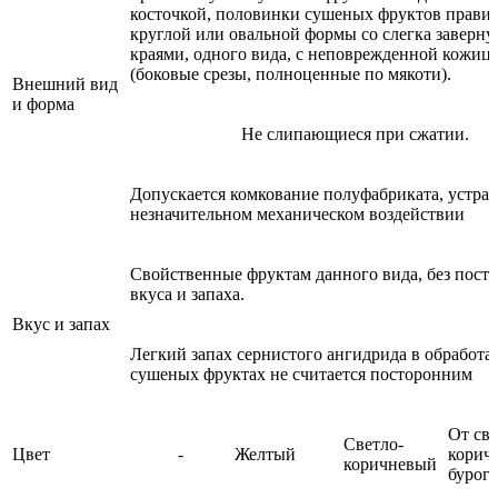
косточкой, половинки сушеных фруктов прави
круглой или овальной формы со слегка заверн
краями, одного вида, с неповрежденной кожиц
(боковые срезы, полноценные по мякоти).
Внешний вид
и форма
Не слипающиеся при сжатии.
Допускается комкование полуфабриката, устра
незначительном механическом воздействии
Свойственные фруктам данного вида, без пост
вкуса и запаха.
Вкус и запах
Легкий запах сернистого ангидрида в обработ
сушеных фруктах не считается посторонним
От све
Светло-
Цвет
-
Желтый
корич
коричневый
бурог