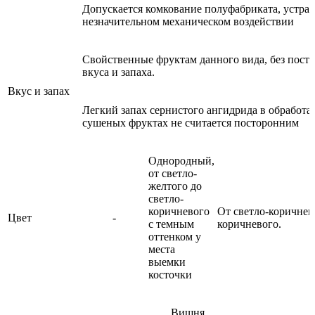
Допускается комкование полуфабриката, устра
незначительном механическом воздействии
Свойственные фруктам данного вида, без пост
вкуса и запаха.
Вкус и запах
Легкий запах сернистого ангидрида в обработ
сушеных фруктах не считается посторонним
Однородный,
от светло-
желтого до
светло-
коричневого
От светло-коричнев
Цвет
-
с темным
коричневого.
оттенком у
места
выемки
косточки
Вишня