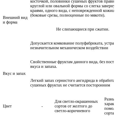
косточкой, половинки сушеных фруктов прави
круглой или овальной формы со слегка заверн
краями, одного вида, с неповрежденной кожиц
(боковые срезы, полноценные по мякоти).
Внешний вид
и форма
Не слипающиеся при сжатии.
Допускается комкование полуфабриката, устра
незначительном механическом воздействии
Свойственные фруктам данного вида, без пост
вкуса и запаха.
Вкус и запах
Легкий запах сернистого ангидрида в обработ
сушеных фруктах не считается посторонним
Разны
Для светло-окрашенных
харак
Цвет
-
сортов от желтого до
помол
светло-коричневого
сорта