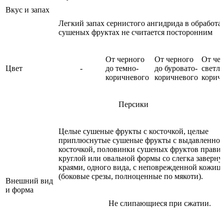
Вкус и запах
Легкий запах сернистого ангидрида в обработ
сушеных фруктах не считается посторонним
От черного
От черного
От че
Цвет
-
до темно-
до буровато-
светло
коричневого
коричневого
корич
Персики
Целые сушеные фрукты с косточкой, целые
приплюснутые сушеные фрукты с выдавленно
косточкой, половинки сушеных фруктов прави
круглой или овальной формы со слегка заверн
краями, одного вида, с неповрежденной кожиц
(боковые срезы, полноценные по мякоти).
Внешний вид
и форма
Не слипающиеся при сжатии.