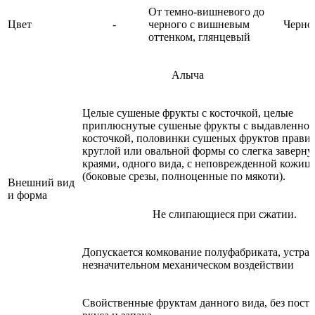
От темно-вишневого до
Цвет
-
черного с вишневым
Черно
оттенком, глянцевый
Алыча
Целые сушеные фрукты с косточкой, целые
приплюснутые сушеные фрукты с выдавленно
косточкой, половинки сушеных фруктов прави
круглой или овальной формы со слегка заверн
краями, одного вида, с неповрежденной кожиц
(боковые срезы, полноценные по мякоти).
Внешний вид
и форма
Не слипающиеся при сжатии.
Допускается комкование полуфабриката, устра
незначительном механическом воздействии
Свойственные фруктам данного вида, без пост