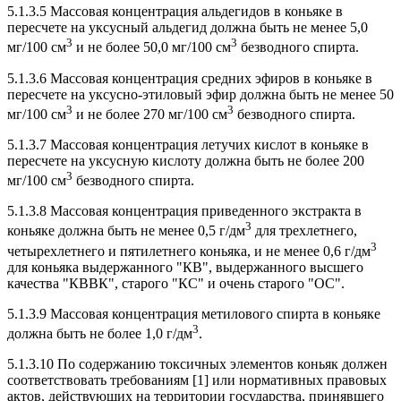
5.1.3.5 Массовая концентрация альдегидов в коньяке в
пересчете на уксусный альдегид должна быть не менее 5,0
3
3
мг/100 см
и не более 50,0 мг/100 см
безводного спирта.
5.1.3.6 Массовая концентрация средних эфиров в коньяке в
пересчете на уксусно-этиловый эфир должна быть не менее 50
3
3
мг/100 см
и не более 270 мг/100 см
безводного спирта.
5.1.3.7 Массовая концентрация летучих кислот в коньяке в
пересчете на уксусную кислоту должна быть не более 200
3
мг/100 см
безводного спирта.
5.1.3.8 Массовая концентрация приведенного экстракта в
3
коньяке должна быть не менее 0,5 г/дм
для трехлетнего,
3
четырехлетнего и пятилетнего коньяка, и не менее 0,6 г/дм
для коньяка выдержанного "КB", выдержанного высшего
качества "КВВК", старого "КС" и очень старого "ОС".
5.1.3.9 Массовая концентрация метилового спирта в коньяке
3
должна быть не более 1,0 г/дм
.
5.1.3.10 По содержанию токсичных элементов коньяк должен
соответствовать требованиям [1] или нормативных правовых
актов, действующих на территории государства, принявшего