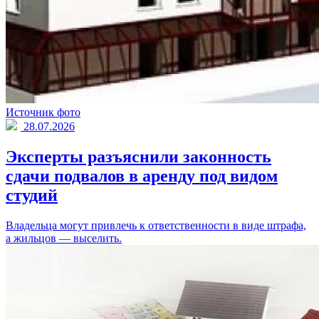
Источник фото
28.07.2026
Эксперты разъяснили законность
сдачи подвалов в аренду под видом
студий
Владельца могут привлечь к ответственности в виде штрафа,
а жильцов — выселить.