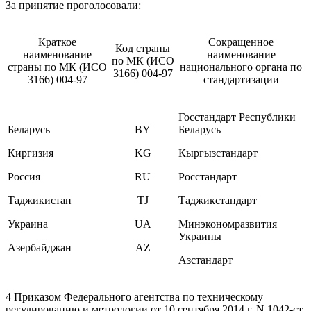
За принятие проголосовали:
Краткое
Сокращенное
Код страны
наименование
наименование
по МК (ИСО
страны по МК (ИСО
национального органа по
3166) 004-97
3166) 004-97
стандартизации
Госстандарт Республики
Беларусь
BY
Беларусь
Киргизия
KG
Кыргызстандарт
Россия
RU
Росстандарт
Таджикистан
TJ
Таджикстандарт
Украина
UA
Минэкономразвития
Украины
Азербайджан
AZ
Азстандарт
4 Приказом Федерального агентства по техническому
регулированию и метрологии от 10 сентября 2014 г. N 1042-ст