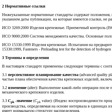
2 Нормативные ссылки
Нижеуказанные нормативные стандарты содержат положения, к
указанием даты публикации, на которые имеются ссылки, не р
ИСО 3269:2000 Изделия крепежные. Приемочный контроль (ISO 32
ИСО 9000:2000 Система менеджмента качества. Основные положен
ИСО 15330:1999 Изделия крепежные. Испытания на предварит
15330:1999, Fasteners - Preloading test for the detection of hydrogen
3 Термины и определения
В настоящем стандарте применены следующие термины с соот
3.1
перспективное планирование качества
(advanced quality 
частью плана обеспечения качества крепежных изделий, включ
3.2
изменение
(alter): Выполнение какой-либо операции после
механического крепежного изделия.
3.3
С
-значение
(
С
value): (Индекс воспроизводимости проц
рk
рk
производства, определяемая на основе интервала в единицах 
имеет нормальную структуру распределения.