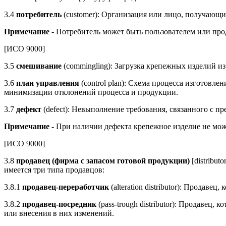
3.4
потребитель
(customer): Организация или лицо, получающ
Примечание
- Потребитель может быть пользователем или про
[ИСО 9000]
3.5
смешивание
(commingling): Загрузка крепежных изделий из
3.6
план управления
(control plan): Схема процесса изготов
минимизации отклонений процесса и продукции.
3.7
дефект
(defect): Невыполнение требования, связанного с 
Примечание
- При наличии дефекта крепежное изделие не мо
[ИСО 9000]
3.8
продавец (фирма с запасом готовой продукции)
[distribu
имеется три типа продавцов:
3.8.1
продавец-переработчик
(alteration distributor): Продав
3.8.2
продавец-посредник
(pass-trough distributor): Продаве
или внесения в них изменений.