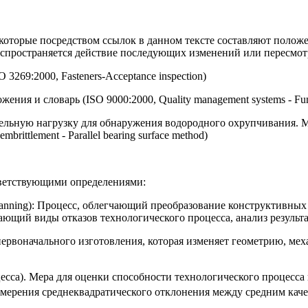
оторые посредством ссылок в данном тексте составляют положе
аспространяется действие последующих изменений или пересмотр
69:2000, Fasteners-Acceptance inspection)
ия и словарь (ISO 9000:2000, Quality management systems - Fund
ельную нагрузку для обнаружения водородного охрупчивания. 
 embrittlement - Parallel bearing surface method)
ветствующими определениями:
planning): Процесс, облегчающий преобразование конструктивны
ающий виды отказов технологического процесса, анализ результ
 первоначального изготовления, которая изменяет геометрию, м
есса). Мера для оценки способности технологического процесса
измерения среднеквадратического отклонения между средним кач