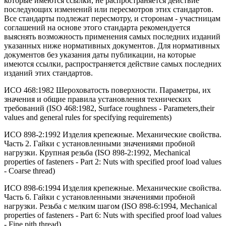
которые имеются ссылки, не распространяется действие
последующих изменений или пересмотров этих стандартов.
Все стандарты подлежат пересмотру, и сторонам - участницам
соглашений на основе этого стандарта рекомендуется
выяснять возможность применения самых последних изданий
указанных ниже нормативных документов. Для нормативных
документов без указания даты публикации, на которые
имеются ссылки, распространяется действие самых последних
изданий этих стандартов.
ИСО 468:1982 Шероховатость поверхности. Параметры, их
значения и общие правила установления технических
требований (ISO 468:1982, Surface roughness - Parameters,their
values and general rules for specifying requirements)
ИСО 898-2:1992 Изделия крепежные. Механические свойства.
Часть 2. Гайки с установленными значениями пробной
нагрузки. Крупная резьба (ISO 898-2:1992, Mechanical
properties of fasteners - Part 2: Nuts with specified proof load values
- Coarse thread)
ИСО 898-6:1994 Изделия крепежные. Механические свойства.
Часть 6. Гайки с установленными значениями пробной
нагрузки. Резьба с мелким шагом (ISO 898-6:1994, Mechanical
properties of fasteners - Part 6: Nuts with specified proof load values
- Fine pith thread)