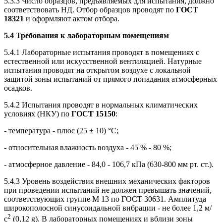
5.3.3 Число образцов, предъявляемых для испытания, должно
соответствовать НД. Отбор образцов проводят по
ГОСТ
18321
и оформляют актом отбора.
5.4 Требования к лабораторным помещениям
5.4.1 Лабораторные испытания проводят в помещениях с
естественной или искусственной вентиляцией. Натурные
испытания проводят на открытом воздухе с локальной
защитой зоны испытаний от прямого попадания атмосферных
осадков.
5.4.2 Испытания проводят в нормальных климатических
условиях (НКУ) по
ГОСТ 15150
:
- температура - плюс (25 ± 10) °С;
- относительная влажность воздуха - 45 % - 80 %;
- атмосферное давление - 84,0 - 106,7 кПа (630-800 мм рт. ст.).
5.4.3 Уровень воздействия внешних механических факторов
при проведении испытаний не должен превышать значений,
соответствующих группе М 13 по ГОСТ 30631. Амплитуда
широкополосной синусоидальной вибрации - не более 1,2 м/
2
с
(0,12 g). В лабораторных помещениях и вблизи зоны