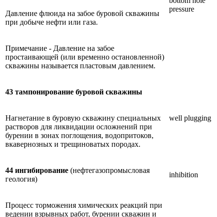
bottom hole
pressure
Давление флюида на забое буровой скважины
при добыче нефти или газа.
Примечание - Давление на забое
простаивающей (или временно остановленной)
скважины называется пластовым давлением.
43 тампонирование буровой скважины
Нагнетание в буровую скважину специальных
well plugging
растворов для ликвидации осложнений при
бурении в зонах поглощения, водопритоков,
вкавернозных и трещиноватых породах.
44 ингибирование
(нефтегазопромысловая
inhibition
геология)
Процесс торможения химических реакций при
ведении взрывных работ, бурении скважин и