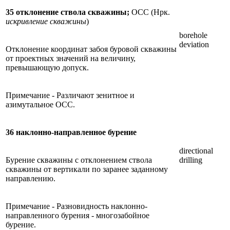
35 отклонение ствола скважины;
ОСС (Нрк.
искривление скважины
)
borehole
deviation
Отклонение координат забоя буровой скважины
от проектных значений на величину,
превышающую допуск.
Примечание - Различают зенитное и
азимутальное ОСС.
36 наклонно-направленное бурение
directional
Бурение скважины с отклонением ствола
drilling
скважины от вертикали по заранее заданному
направлению.
Примечание - Разновидность наклонно-
направленного бурения - многозабойное
бурение.