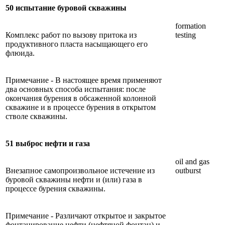
50 испытание буровой скважины
formation
Комплекс работ по вызову притока из
testing
продуктивного пласта насыщающего его
флюида.
Примечание - В настоящее время применяют
два основных способа испытания: после
окончания бурения в обсаженной колонной
скважине и в процессе бурения в открытом
стволе скважины.
51 выброс нефти и газа
oil and gas
Внезапное самопроизвольное истечение из
outburst
буровой скважины нефти и (или) газа в
процессе бурения скважины.
Примечание - Различают открытое и закрытое
фонтанирование нефти (нефтяной фонтан) и