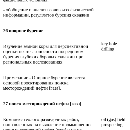
- обобщение и анализ геолого-геофизической
информации, результатов бурения скважин.
26 опорное бурение
key hole
Изучение земной коры для перспективной
drilling
оценки нефтегазоносности посредством
бурения глубоких буровых скважин при
региональных исследованиях.
Примечание - Опорное бурение является
основой проектирования поиска
месторождений нефти [газа].
27 поиск месторождений нефти [газа]
Комплекс геолого-разведочных работ,
oil (gas) field
направленных на выявление промышленно
prospecting
ценных скоплений нефти [газа] и на их