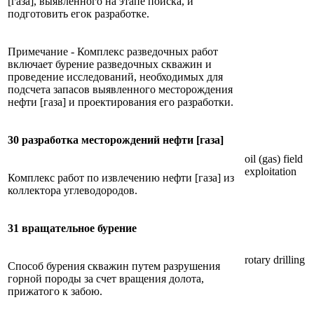
[газа], выявленного на этапе поиска, и
подготовить егок разработке.
Примечание - Комплекс разведочных работ
включает бурение разведочных скважин и
проведение исследований, необходимых для
подсчета запасов выявленного месторождения
нефти [газа] и проектирования его разработки.
30 разработка месторождений нефти [газа]
oil (gas) field
exploitation
Комплекс работ по извлечению нефти [газа] из
коллектора углеводородов.
31 вращательное бурение
rotary drilling
Способ бурения скважин путем разрушения
горной породы за счет вращения долота,
прижатого к забою.