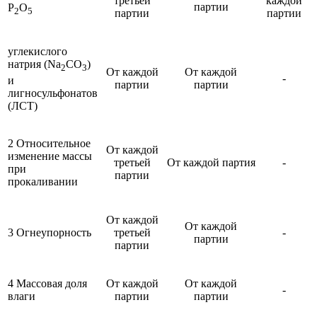
третьей
каждой
партии
P
O
2
5
партии
партии
углекислого
натрия (Na
CO
)
2
3
От каждой
От каждой
-
и
партии
партии
лигносульфонатов
(ЛСТ)
2 Относительное
От каждой
изменение массы
третьей
От каждой партия
-
при
партии
прокаливании
От каждой
От каждой
3 Огнеупорность
третьей
-
партии
партии
4 Массовая доля
От каждой
От каждой
-
влаги
партии
партии