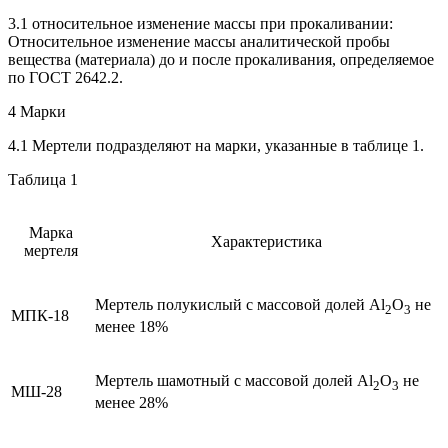
3.1 относительное изменение массы при прокаливании:
Относительное изменение массы аналитической пробы
вещества (материала) до и после прокаливания, определяемое
по ГОСТ 2642.2.
4 Марки
4.1 Мертели подразделяют на марки, указанные в таблице 1.
Таблица 1
Марка
Характеристика
мертеля
Мертель полукислый с массовой долей Al
O
не
2
3
МПК-18
менее 18%
Мертель шамотный с массовой долей Al
O
не
2
3
МШ-28
менее 28%