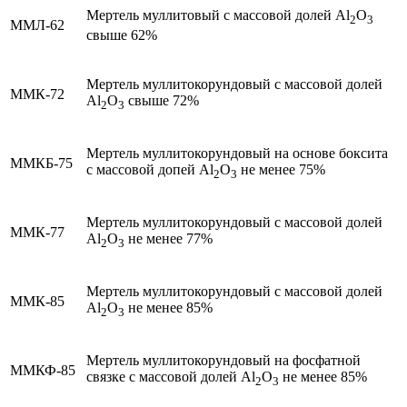
Мертель муллитовый с массовой долей Al
O
2
3
ММЛ-62
свыше 62%
Мертель муллитокорундовый с массовой долей
ММК-72
Al
O
свыше 72%
2
3
Мертель муллитокорундовый на основе боксита
ММКБ-75
с массовой допей Al
O
не менее 75%
2
3
Мертель муллитокорундовый с массовой долей
ММК-77
Al
O
не менее 77%
2
3
Мертель муллитокорундовый с массовой долей
ММК-85
Al
O
не менее 85%
2
3
Мертель муллитокорундовый на фосфатной
ММКФ-85
связке с массовой долей Al
O
не менее 85%
2
3