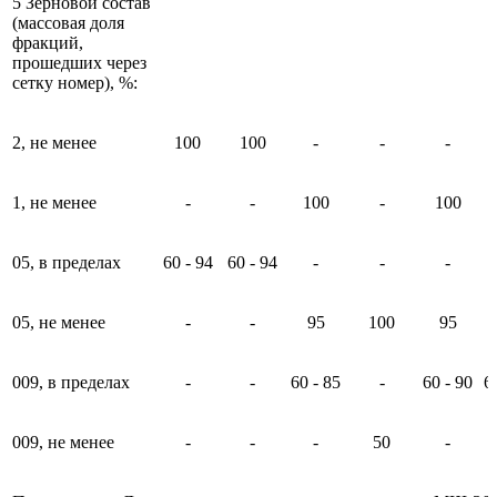
5 Зерновой состав
(массовая доля
фракций,
прошедших через
сетку номер), %:
2, не менее
100
100
-
-
-
1, не менее
-
-
100
-
100
05, в пределах
60 - 94
60 - 94
-
-
-
05, не менее
-
-
95
100
95
009, в пределах
-
-
60 - 85
-
60 - 90
6
009, не менее
-
-
-
50
-