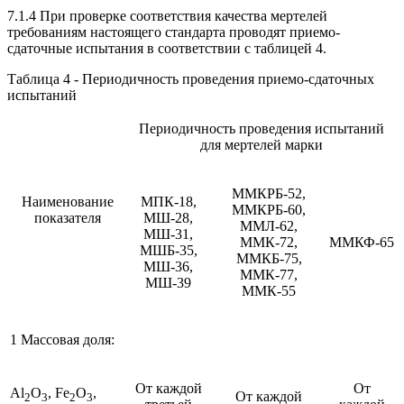
7.1.4 При проверке соответствия качества мертелей
требованиям настоящего стандарта проводят приемо-
сдаточные испытания в соответствии с таблицей 4.
Таблица 4 - Периодичность проведения приемо-сдаточных
испытаний
Периодичность проведения испытаний
для мертелей марки
ММКРБ-52,
Наименование
МПК-18,
ММКРБ-60,
показателя
МШ-28,
ММЛ-62,
МШ-31,
ММК-72,
ММКФ-65
МШБ-35,
ММКБ-75,
МШ-36,
ММК-77,
МШ-39
ММК-55
1 Массовая доля:
От каждой
От
Al
O
, Fe
O
,
От каждой
2
3
2
3