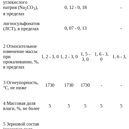
углекислого
натрия (Na
CO
),
0, 12 - 0, 18
-
2
3
в пределах
лигносульфонатов
0, 07 - 0, 13
-
(ЛСТ), в пределах
2 Относительное
изменение массы
1, 5 -
1, 6 - 3,
при
1, 2 - 3, 0
1, 2 - 3, 0
1, 6 - 3, 
3, 0
0
прокаливании, %,
в пределах
3 Огнеупорность,
1730
1730
1730
-
-
°С, не ниже
4 Массовая доля
5
5
5
5
5
влаги, %, не более
5 Зерновой состав