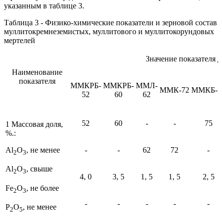
указанным в таблице 3.
Таблица 3 - Физико-химические показатели и зерновой состав
муллитокремнеземистых, муллитового и муллитокорундовых
мертелей
Значение показателя 
Наименование
показателя
ММКРБ-
ММКРБ-
ММЛ-
ММК-72
ММКБ-7
52
60
62
52
60
-
-
75
1 Массовая доля,
%.:
Al
O
, не менее
-
-
62
72
-
2
3
Al
O
, свыше
2
3
4, 0
3, 5
1, 5
1, 5
2, 5
Fe
O
, не более
2
3
-
-
-
-
-
P
O
, не менее
2
5