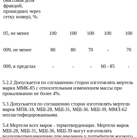
(массовая доля
фракций,
прошедших через
сетку номер), %:
05, не менее
100
100
100
100
100
009, не менее
80
80
70
-
70
009, в пределах
-
-
-
60 - 85
-
5.2.2 Допускается по соглашению сторон изготовлять мертель
марки ММК-85 с относительным изменением массы при
прокаливании не более 4%.
5.3 Допускается по соглашению сторон изготовлять мертели
марок МПК-18, МШ-28, МШ-31, МШ-36. МШ-39, ММЛ-62
непластифицированными.
5.4 Мертели всех марок - термотвердеющие. Мертели марок
МШ-28, МШ-31, МШ-36, МШ-39 могут изготовлять
воздушнотвердеющими при введении у потребителя жидкого