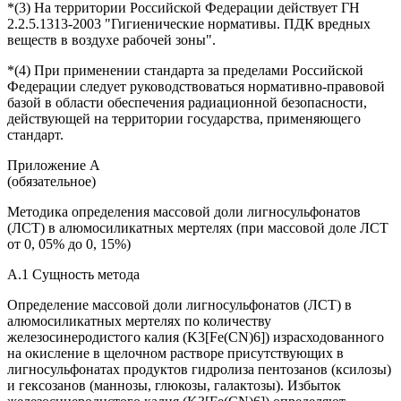
*(3) На территории Российской Федерации действует ГН
2.2.5.1313-2003 "Гигиенические нормативы. ПДК вредных
веществ в воздухе рабочей зоны".
*(4) При применении стандарта за пределами Российской
Федерации следует руководствоваться нормативно-правовой
базой в области обеспечения радиационной безопасности,
действующей на территории государства, применяющего
стандарт.
Приложение А
(обязательное)
Методика определения массовой доли лигносульфонатов
(ЛСТ) в алюмосиликатных мертелях (при массовой доле ЛСТ
от 0, 05% до 0, 15%)
А.1 Сущность метода
Определение массовой доли лигносульфонатов (ЛСТ) в
алюмосиликатных мертелях по количеству
железосинеродистого калия (K3[Fe(CN)6]) израсходованного
на окисление в щелочном растворе присутствующих в
лигносульфонатах продуктов гидролиза пентозанов (ксилозы)
и гексозанов (маннозы, глюкозы, галактозы). Избыток