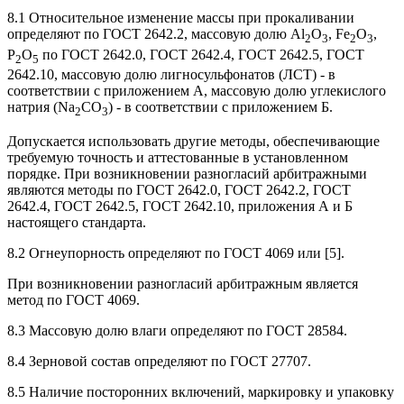
8.1 Относительное изменение массы при прокаливании
определяют по ГОСТ 2642.2, массовую долю Al
O
, Fe
O
,
2
3
2
3
P
O
по ГОСТ 2642.0, ГОСТ 2642.4, ГОСТ 2642.5, ГОСТ
2
5
2642.10, массовую долю лигносульфонатов (ЛСТ) - в
соответствии с приложением А, массовую долю углекислого
натрия (Na
CO
) - в соответствии с приложением Б.
2
3
Допускается использовать другие методы, обеспечивающие
требуемую точность и аттестованные в установленном
порядке. При возникновении разногласий арбитражными
являются методы по ГОСТ 2642.0, ГОСТ 2642.2, ГОСТ
2642.4, ГОСТ 2642.5, ГОСТ 2642.10, приложения А и Б
настоящего стандарта.
8.2 Огнеупорность определяют по ГОСТ 4069 или [5].
При возникновении разногласий арбитражным является
метод по ГОСТ 4069.
8.3 Массовую долю влаги определяют по ГОСТ 28584.
8.4 Зерновой состав определяют по ГОСТ 27707.
8.5 Наличие посторонних включений, маркировку и упаковку