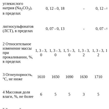
углекислого
натрия (Na
CO
),
0, 12 - 0, 18
-
0, 12 - 0
2
3
в пределах
лигносульфонатов
0, 07 - 0, 13
-
0, 07 - 0
(ЛСТ), в пределах
2 Относительное
изменение массы
1, 3 - 3,
1, 3 - 3,
1, 5 - 3,
1, 3 - 3,
1, 3 - 3,
1,
при
0
0
0
2
2
прокаливании, %,
в пределах
3 Огнеупорность,
1610
1650
1690
1630
1710
°С, не ниже
4 Массовая доля
6
5
5
3
5
влаги, %, не более