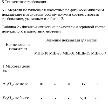
5 Технические требования
5.1 Мертели полукислые и шамотные по физико-химическим
показателям и зерновому составу должны соответствовать
требованиям, указанным в таблице 2.
Таблица 2 - Физико-химические показатели и зерновой состав
полукислого и шамотных мертелей
Значение показателя для марки
Наименование
показателя
МПК-18
МШ-28
МШ-31
МШБ-35
МШ-36
М
1 Массовая доля,
%:
Al
O
, не менее
18
28
31
35
36
2
3
Fe
O
, не более
-
-
-
5, 0
2, 5
2
3