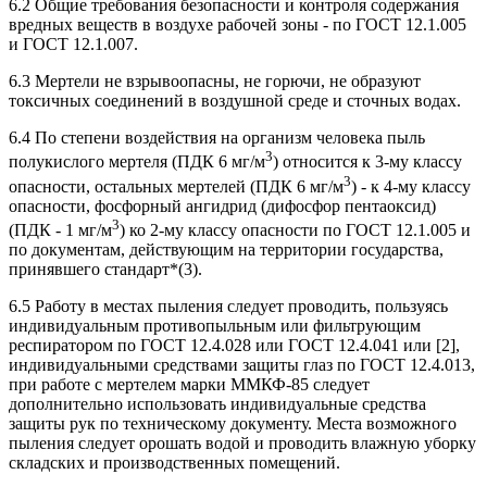
6.2 Общие требования безопасности и контроля содержания
вредных веществ в воздухе рабочей зоны - по ГОСТ 12.1.005
и ГОСТ 12.1.007.
6.3 Мертели не взрывоопасны, не горючи, не образуют
токсичных соединений в воздушной среде и сточных водах.
6.4 По степени воздействия на организм человека пыль
3
полукислого мертеля (ПДК 6 мг/м
) относится к 3-му классу
3
опасности, остальных мертелей (ПДК 6 мг/м
) - к 4-му классу
опасности, фосфорный ангидрид (дифосфор пентаоксид)
3
(ПДК - 1 мг/м
) ко 2-му классу опасности по ГОСТ 12.1.005 и
по документам, действующим на территории государства,
принявшего стандарт*(3).
6.5 Работу в местах пыления следует проводить, пользуясь
индивидуальным противопыльным или фильтрующим
респиратором по ГОСТ 12.4.028 или ГОСТ 12.4.041 или [2],
индивидуальными средствами защиты глаз по ГОСТ 12.4.013,
при работе с мертелем марки ММКФ-85 следует
дополнительно использовать индивидуальные средства
защиты рук по техническому документу. Места возможного
пыления следует орошать водой и проводить влажную уборку
складских и производственных помещений.