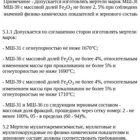
Примечание - Допускается изготовлять мертели марок МШ-36,
МШ-39 с массовой долей Fe
O
не более 2, 5% при соблюдени
2
3
значений физико-химических показателей и зернового состава.
5.1.1 Допускается по соглашению сторон изготовлять мертели
марок:
- МШ-31 с огнеупорностью не ниже 1670°С;
- МШ-36 с массовой долей Fe
O
не более 4%, относительным
2
3
изменением массы при прокаливании не более 5% и
огнеупорностью не ниже 1690°С;
- МШ-39 с массовой долей Fe
O
не более 4%, относительным
2
3
изменением массы при прокаливании не более 5% и
огнеупорностью не ниже 1710°С;
- МШ-31 и МШ-36 со следующим зерновым составом -
массовая доля фракций, прошедших через сетку номер: 2 - не
менее 100%, 05 - в пределах (60 - 94)%.
5.2 Мертели муллитокремнеземистые, муллитовые и
муллитокорундовые по физико-химическим показателям и
зерновому составу должны соответствовать требованиям,