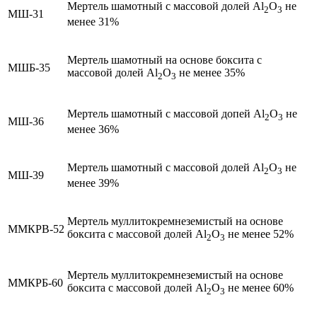
Мертель шамотный с массовой долей Al
O
не
2
3
МШ-31
менее 31%
Мертель шамотный на основе боксита с
МШБ-35
массовой долей Al
O
не менее 35%
2
3
Мертель шамотный с массовой допей Al
O
не
2
3
МШ-36
менее 36%
Мертель шамотный с массовой долей Al
O
не
2
3
МШ-39
менее 39%
Мертель муллитокремнеземистый на основе
ММКРВ-52
боксита с массовой долей Al
O
не менее 52%
2
3
Мертель муллитокремнеземистый на основе
ММКРБ-60
боксита с массовой долей Al
O
не менее 60%
2
3