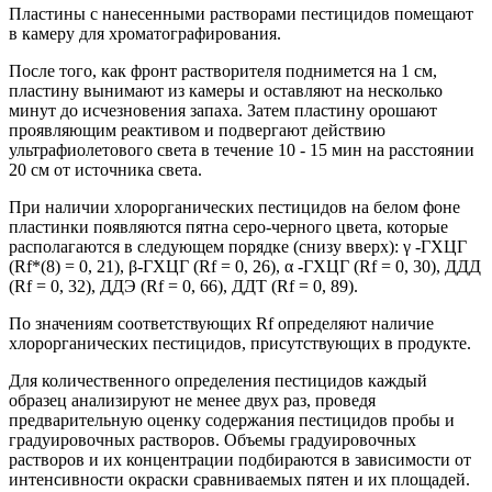
Пластины с нанесенными растворами пестицидов помещают
в камеру для хроматографирования.
После того, как фронт растворителя поднимется на 1 см,
пластину вынимают из камеры и оставляют на несколько
минут до исчезновения запаха. Затем пластину орошают
проявляющим реактивом и подвергают действию
ультрафиолетового света в течение 10 - 15 мин на расстоянии
20 см от источника света.
При наличии хлорорганических пестицидов на белом фоне
пластинки появляются пятна серо-черного цвета, которые
располагаются в следующем порядке (снизу вверх): γ -ГХЦГ
(Rf*(8) = 0, 21), β-ГХЦГ (Rf = 0, 26), α -ГХЦГ (Rf = 0, 30), ДДД
(Rf = 0, 32), ДДЭ (Rf = 0, 66), ДДТ (Rf = 0, 89).
По значениям соответствующих Rf определяют наличие
хлорорганических пестицидов, присутствующих в продукте.
Для количественного определения пестицидов каждый
образец анализируют не менее двух раз, проведя
предварительную оценку содержания пестицидов пробы и
градуировочных растворов. Объемы градуировочных
растворов и их концентрации подбираются в зависимости от
интенсивности окраски сравниваемых пятен и их площадей.