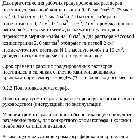
Для приготовления рабочих градуировочных растворов
3
пестицидов массовой концентрации 0, 02 мкг/см
, 0, 05 мкг/
3
3
3
3
см
, 0, 1 мкг/см
, 0, 2 мкг/см
и 2, 0 мкг/см
отбирают
3
3
3
3
пипетками по 0, 2 см
, 0, 5 см
, 1 см
, 2 см
промежуточного
раствора N 2 соответственно для каждого пестицида и
3
переносят в мерные колбы на 10 см
, а для раствора массовой
3
3
концентрации 2, 0 мкг/см
отбирают пипеткой 2 см
3
промежуточного раствора N 1 в мерную колбу на 10 см
,
доводят н-гексаном до метки и перемешивают.
Срок хранения рабочих градуировочных растворов
пестицидов в склянках с плотно завинчивающимися
крышками при температуре (4±2)°С - не более одного месяца.
9.2.2 Подготовка хроматографа
Подготовку хроматографа к работе проводят в соответствии с
руководством (инструкцией) по эксплуатации.
Условия хроматографирования, обеспечивающие наилучшее
разделение пиков, для конкретного хроматографа и колонки
подбираются индивидуально.
Рекомендуемые условия хроматографирования приведены