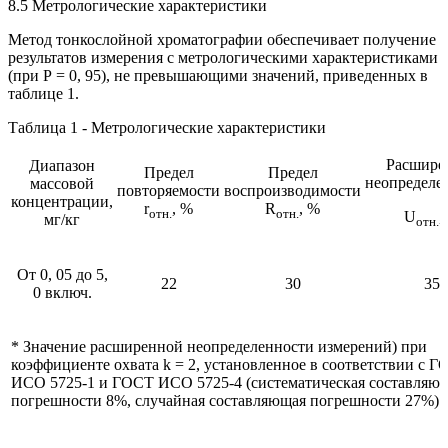
8.5 Метрологические характеристики
Метод тонкослойной хроматографии обеспечивает получение
результатов измерения с метрологическими характеристиками
(при Р = 0, 95), не превышающими значений, приведенных в
таблице 1.
Таблица 1 - Метрологические характеристики
Расшире
Диапазон
Предел
Предел
неопределе
массовой
повторяемости
воспроизводимости
концентрации,
r
, %
R
, %
отн.
отн.
U
,
мг/кг
отн.
От 0, 05 до 5,
22
30
35
0 включ.
* Значение расширенной неопределенности измерений) при
коэффициенте охвата k = 2, установленное в соответствии с 
ИСО 5725-1 и ГОСТ ИСО 5725-4 (систематическая составляю
погрешности 8%, случайная составляющая погрешности 27%).