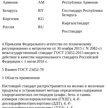
Армения
AM
Республики Армения
Беларусь
BY
Госстандарт Республики
Беларусь
Киргизия
KG
Кыргызстандарт
Россия
RU
Росстандарт
4 Приказом Федерального агентства по техническому
регулированию и метрологии от 30 ноября 2015 г. N 2082-ст
межгосударственный стандарт ГОСТ 23452-2015 введен в
действие в качестве национального стандарта Российской
Федерации с 1 июля 2016 г.
5 Взамен ГОСТ 23452-79
1 Область применения
Настоящий стандарт распространяется на молоко и молочные
продукты и устанавливает методы определения содержания
хлорорганических пестицидов (альфа-, бета- и гамма-
изомеров гексахлорциклогексана (ГХЦГ), 4, 4'-
дихлордифенилтрихлорэтана (ДДТ), 4, 4'-
дихлордифенилдихлорэтилена (ДДЭ), 4, 4'-