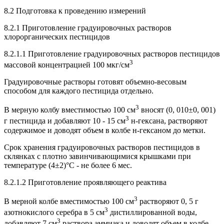
8.2 Подготовка к проведению измерений
8.2.1 Приготовление градуировочных растворов
хлорорганических пестицидов
8.2.1.1 Приготовление градуировочных растворов пестицидов
3
массовой концентрацией 100 мкг/см
Градуировочные растворы готовят объемно-весовым
способом для каждого пестицида отдельно.
3
В мерную колбу вместимостью 100 см
вносят (0, 010±0, 001)
3
г пестицида и добавляют 10 - 15 см
н-гексана, растворяют
содержимое и доводят объем в колбе н-гексаном до метки.
Срок хранения градуировочных растворов пестицидов в
склянках с плотно завинчивающимися крышками при
температуре (4±2)°С - не более 6 мес.
8.2.1.2 Приготовление проявляющего реактива
3
В мерной колбе вместимостью 100 см
растворяют 0, 5 г
3
азотнокислого серебра в 5 см
дистиллированной воды,
3
добавляют 7 см
раствора аммиака и доводят объем в колбе