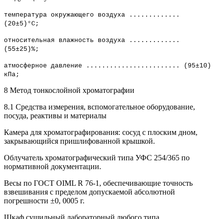
температура окружающего воздуха .............
(20±5)°С;
относительная влажность воздуха .............
(55±25)%;
атмосферное давление ........................ (95±10)
кПа;
8 Метод тонкослойной хроматографии
8.1 Средства измерения, вспомогательное оборудование,
посуда, реактивы и материалы
Камера для хроматографирования: сосуд с плоским дном,
закрывающийся пришлифованной крышкой.
Облучатель хроматографический типа УФС 254/365 по
нормативной документации.
Весы по ГОСТ OIML R 76-1, обеспечивающие точность
взвешивания с пределом допускаемой абсолютной
погрешности ±0, 0005 г.
Шкаф сушильный лабораторный любого типа,