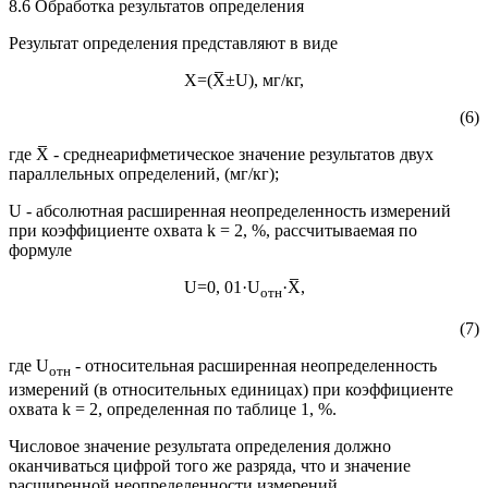
8.6 Обработка результатов определения
Результат определения представляют в виде
X=(X̅±U), мг/кг,
(6)
где X̅ - среднеарифметическое значение результатов двух
параллельных определений, (мг/кг);
U - абсолютная расширенная неопределенность измерений
при коэффициенте охвата k = 2, %, рассчитываемая по
формуле
U=0, 01·U
·X̅,
отн
(7)
где U
- относительная расширенная неопределенность
отн
измерений (в относительных единицах) при коэффициенте
охвата k = 2, определенная по таблице 1, %.
Числовое значение результата определения должно
оканчиваться цифрой того же разряда, что и значение
расширенной неопределенности измерений.