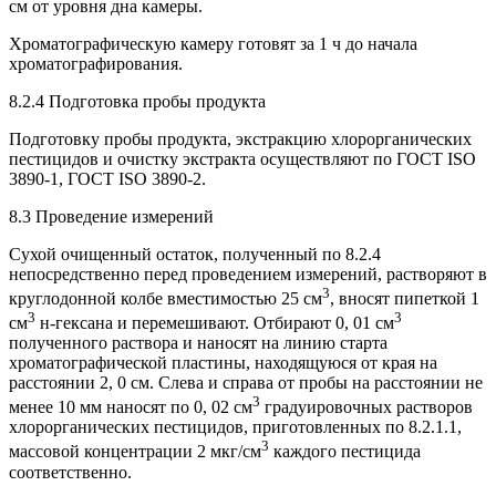
см от уровня дна камеры.
Хроматографическую камеру готовят за 1 ч до начала
хроматографирования.
8.2.4 Подготовка пробы продукта
Подготовку пробы продукта, экстракцию хлорорганических
пестицидов и очистку экстракта осуществляют по ГОСТ ISO
3890-1, ГОСТ ISO 3890-2.
8.3 Проведение измерений
Сухой очищенный остаток, полученный по 8.2.4
непосредственно перед проведением измерений, растворяют в
3
круглодонной колбе вместимостью 25 см
, вносят пипеткой 1
3
3
см
н-гексана и перемешивают. Отбирают 0, 01 см
полученного раствора и наносят на линию старта
хроматографической пластины, находящуюся от края на
расстоянии 2, 0 см. Слева и справа от пробы на расстоянии не
3
менее 10 мм наносят по 0, 02 см
градуировочных растворов
хлорорганических пестицидов, приготовленных по 8.2.1.1,
3
массовой концентрации 2 мкг/см
каждого пестицида
соответственно.