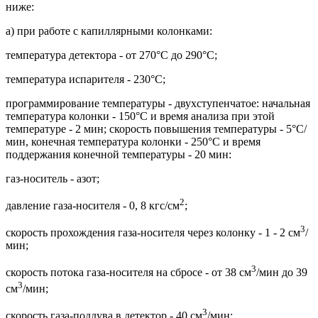
ниже:
а) при работе с капиллярными колонками:
температура детектора - от 270°С до 290°С;
температура испарителя - 230°С;
программирование температуры - двухступенчатое: начальная
температура колонки - 150°С и время анализа при этой
температуре - 2 мин; скорость повышения температуры - 5°С/
мин, конечная температура колонки - 250°С и время
поддержания конечной температуры - 20 мин:
газ-носитель - азот;
2
давление газа-носителя - 0, 8 кгс/см
;
3
скорость прохождения газа-носителя через колонку - 1 - 2 см
/
мин;
3
скорость потока газа-носителя на сбросе - от 38 см
/мин до 39
3
см
/мин;
3
скорость газа-поддува в детектор - 40 см
/мин;