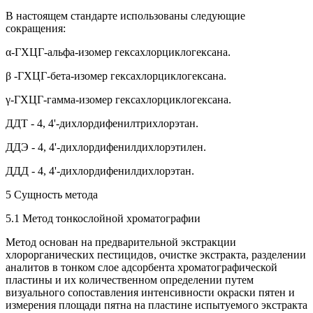
В настоящем стандарте использованы следующие
сокращения:
α-ГХЦГ-альфа-изомер гексахлорциклогексана.
β -ГХЦГ-бета-изомер гексахлорциклогексана.
γ-ГХЦГ-гамма-изомер гексахлорциклогексана.
ДДТ - 4, 4'-дихлордифенилтрихлорэтан.
ДДЭ - 4, 4'-дихлордифенилдихлорэтилен.
ДДД - 4, 4'-дихлордифенилдихлорэтан.
5 Сущность метода
5.1 Метод тонкослойной хроматографии
Метод основан на предварительной экстракции
хлорорганических пестицидов, очистке экстракта, разделении
аналитов в тонком слое адсорбента хроматографической
пластины и их количественном определении путем
визуального сопоставления интенсивности окраски пятен и
измерения площади пятна на пластине испытуемого экстракта