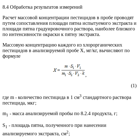
8.4 Обработка результатов измерений
Расчет массовой концентрации пестицидов в пробе проводят
путем сопоставления площади пятна испытуемого экстракта и
площади пятна градуировочного раствора, наиболее близкого
по интенсивности окраски к пятну экстракта.
Массовую концентрацию каждого из хлорорганических
пестицидов в анализируемой пробе X, мг/кг, вычисляют по
формуле
,
(1)
3
где m - количество пестицида в 1 см
стандартного раствора
пестицида, мкг;
m
- масса анализируемой пробы по 8.2.4 продукта, г;
1
S
- площадь пятна, полученного при нанесении
1
2
анализируемого экстракта, см
;