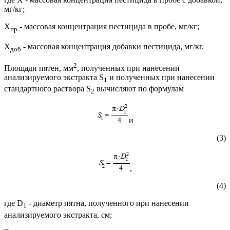
мг/кг;
X
- массовая концентрация пестицида в пробе, мг/кг;
пр
X
- массовая концентрация добавки пестицида, мг/кг.
доб
2
Площади пятен, мм
, полученных при нанесении
анализируемого экстракта S
и полученных при нанесении
1
стандартного раствора S
вычисляют по формулам
2
и
(3)
,
(4)
где D
- диаметр пятна, полученного при нанесении
1
анализируемого экстракта, см;