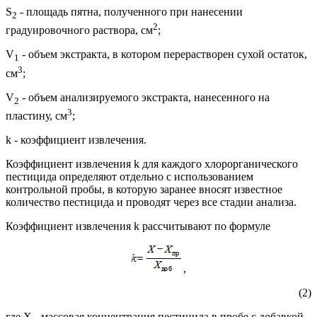
S
- площадь пятна, полученного при нанесении
2
2
градуировочного раствора, см
;
V
- объем экстракта, в котором перерастворен сухой остаток,
1
3
см
;
V
- объем анализируемого экстракта, нанесенного на
2
3
пластину, см
;
k - коэффициент извлечения.
Коэффициент извлечения k для каждого хлорорганического
пестицида определяют отдельно с использованием
контрольной пробы, в которую заранее вносят известное
количество пестицида и проводят через все стадии анализа.
Коэффициент извлечения k рассчитывают по формуле
,
(2)
где X - массовая концентрация пестицида в пробе с добавкой,