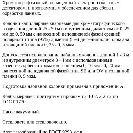
Хроматограф газовый, оснащенный электронозахватным
детектором, и программным обеспечением для сбора и
обработки данных.
Колонки капиллярные кварцевые для хроматографического
разделения длиной 25 - 50 м и внутренним диаметром от 0, 25
мм до 0, 50 мм с нанесенной неподвижной фазой средней
полярности типа (95%)-диметил-(5%)-дифенилполисилоксана
и толщиной пленки 0, 25 - 0, 5 мкм.
Допускается использование набивных колонок длиной 1 - 3 м
и внутренним диаметром 3 - 4 мм с использованием в
качестве сорбента хроматон зернением 0, 16 мм - 0, 20 мм с
нанесенной неподвижной фазой типа SE или OV и толщиной
пленки 0, 5 мкм.
Подготовка набивной колонки приведена в приложении А.
Колбы мерные с притертыми пробками 2-10-2, 2-25-2 по
ГОСТ 1770.
Насос вакуумный.
Стекловата или стекловолокно.
Азот газообразный по ГОСТ 9293, ос.ч.