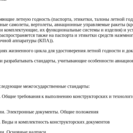
ряющие летную годность (паспорта, этикетки, талоны летной г
ые самолеты, вертолеты, авиационные управляемые ракеты (кро
и комплектующие, их функциональные системы и изделия) и уст
распространяется также на паспорта и этикетки средств назем
рочной аппаратуры (КПА)).
диях жизненного цикла для удостоверения летной годности и д
ти разрабатывать стандарты, учитывающие особенности авиацио
 следующие межгосударственные стандарты:
. Общие требования к выполнению конструкторских и технолог
ции. Электронные документы. Общие положения
. Виды и комплектность конструкторских документов
ции. Основные надписи