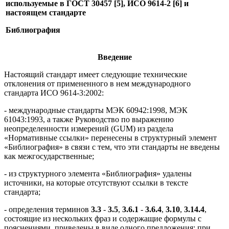
используемые в ГОСТ 30457 [5], ИСО 9614-2 [6] и
настоящем стандарте
Библиография
Введение
Настоящий стандарт имеет следующие технические
отклонения от примененного в нем международного
стандарта ИСО 9614-3:2002:
- международные стандарты МЭК 60942:1998, МЭК
61043:1993, а также Руководство по выражению
неопределенности измерений (GUM) из раздела
«Нормативные ссылки» перенесены в структурный элемент
«Библиография» в связи с тем, что эти стандарты не введены
как межгосударственные;
- из структурного элемента «Библиография» удалены
источники, на которые отсутствуют ссылки в тексте
стандарта;
- определения терминов
3.3
-
3.5
,
3.6.1
-
3.6.4
,
3.10
,
3.14.4
,
состоящие из нескольких фраз и содержащие формулы с
пояснениями, приведены в виде одного предложения; при