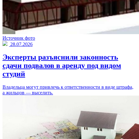
Источник фото
28.07.2026
Эксперты разъяснили законность
сдачи подвалов в аренду под видом
студий
Владельца могут привлечь к ответственности в виде штрафа,
а жильцов — выселить.