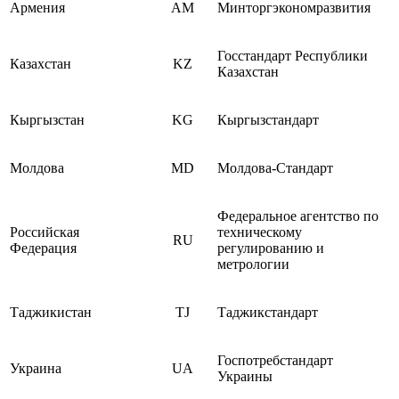
Армения
AM
Минторгэкономразвития
Госстандарт Республики
Казахстан
KZ
Казахстан
Кыргызстан
KG
Кыргызстандарт
Молдова
MD
Молдова-Стандарт
Федеральное агентство по
Российская
техническому
RU
Федерация
регулированию и
метрологии
Таджикистан
TJ
Таджикстандарт
Госпотребстандарт
Украина
UA
Украины