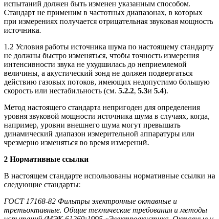
испытаний должен быть изменен указанным способом.
Стандарт не применим в частотных диапазонах, в которых
при измерениях получается отрицательная звуковая мощность
источника.
1.2 Условия работы источника шума по настоящему стандарту
не должны быстро изменяться, чтобы точность измерения
интенсивности звука не ухудшилась до неприемлемой
величины, а акустический зонд не должен подвергаться
действию газовых потоков, имеющих недопустимо большую
скорость или нестабильность (см.
5.2.2
,
5.3
и
5.4
).
Метод настоящего стандарта непригоден для определения
уровня звуковой мощности источника шума в случаях, когда,
например, уровни внешнего шума могут превышать
динамический диапазон измерительной аппаратуры или
чрезмерно изменяться во время измерений.
2 Нормативные ссылки
В настоящем стандарте использованы нормативные ссылки на
следующие стандарты:
ГОСТ 17168-82 Фильтры электронные октавные и
третьоктавные. Общие технические требования и методы
испытаний (МЭК 61260:1995 «Электроакустика. Октавные и