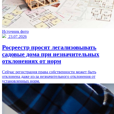
Источник фото
23.07.2026
Росреестр просят легализовывать
садовые дома при незначительных
отклонениях от норм
Сейчас регистрация права собственности может быть
отклонена даже из-за незначительного отклонения от
установленных норм.