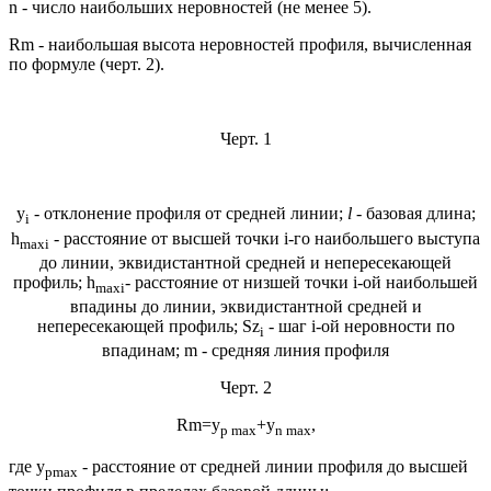
n - число наибольших неровностей (не менее 5).
Rm - наибольшая высота неровностей профиля, вычисленная
по формуле (черт. 2).
Черт. 1
y
- отклонение профиля от средней линии;
l
- базовая длина;
i
h
- расстояние от высшей точки i-го наибольшего выступа
max
i
до линии, эквидистантной средней и непересекающей
профиль; h
- расстояние от низшей точки i-ой наибольшей
max
i
впадины до линии, эквидистантной средней и
непересекающей профиль; Sz
- шаг i-ой неровности по
i
впадинам; m - средняя линия профиля
Черт. 2
Rm=y
+y
,
p max
n
max
где y
- расстояние от средней линии профиля до высшей
p
max