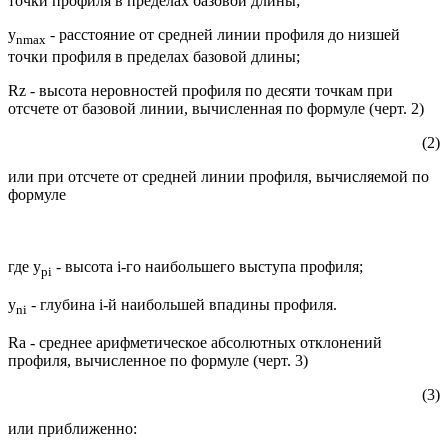
точки профиля в пределах базовой длины;
y
- расстояние от средней линии профиля до низшей
n
max
точки профиля в пределах базовой длины;
Rz - высота неровностей профиля по десяти точкам при
отсчете от базовой линии, вычисленная по формуле (черт. 2)
(2)
или при отсчете от средней линии профиля, вычисляемой по
формуле
где у
- высота i-го наибольшего выступа профиля;
pi
у
- глубина i-й наибольшей впадины профиля.
n
i
Ra - среднее арифметическое абсолютных отклонений
профиля, вычисленное по формуле (черт. 3)
(3)
или приближенно: