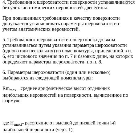
4. Требования к шероховатости поверхности устанавливаются
без учета анатомических неровностей древесины.
При повышенных требованиях к качеству поверхности
допускается устанавливать параметры шероховатости с
учетом анатомических неровностей.
5. Требования к шероховатости поверхности должны
устанавливаться путем указания параметра шероховатости
(одного или нескольких) из номенклатуры, приведенной в п.
6, его числового значения по п. 7 и базовых длин, на которых
определяют параметры шероховатости, по п. 8.
6. Параметры шероховатости (один или несколько)
выбираются из следующей номенклатуры:
Rm
- среднее арифметическое высот отдельных
max
наибольших неровностей на поверхности, вычисленное по
формуле
где H
- расстояние от высшей до низшей точки i-й
max
i
наибольшей неровности (черт. 1);