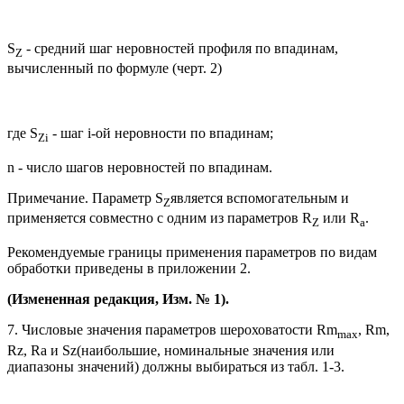
S
- средний шаг неровностей профиля по впадинам,
Z
вычисленный по формуле (черт. 2)
где S
- шаг i-ой неровности по впадинам;
Zi
n - число шагов неровностей по впадинам.
Примечание. Параметр S
является вспомогательным и
Z
применяется совместно с одним из параметров R
или R
.
Z
a
Рекомендуемые границы применения параметров по видам
обработки приведены в приложении 2.
(Измененная редакция, Изм. № 1).
7. Числовые значения параметров шероховатости Rm
, Rm,
max
Rz, Ra и Sz(наибольшие, номинальные значения или
диапазоны значений) должны выбираться из табл. 1-3.