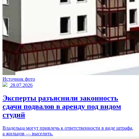
Источник фото
28.07.2026
Эксперты разъяснили законность
сдачи подвалов в аренду под видом
студий
Владельца могут привлечь к ответственности в виде штрафа,
а жильцов — выселить.