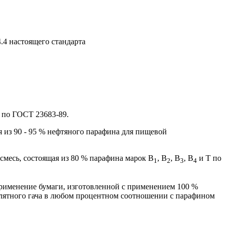
.4 настоящего стандарта
 по ГОСТ 23683-89.
 из 90 - 95 % нефтяного парафина для пищевой
месь, состоящая из 80 % парафина марок В
, В
, В
, В
и Т по
1
2
3
4
применение бумаги, изготовленной с применением 100 %
ллятного гача в любом процентном соотношении с парафином