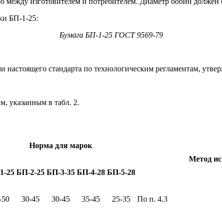
ию между изготовителем и потребителем. Диаметр бобин должен б
и БП-1-25:
Бумага БП-1-25 ГОСТ 9569-79
ями настоящего стандарта по технологическим регламентам, утв
м, указанным в табл. 2.
Норма для марок
Метод и
1-25
БП-2-25
БП-3-35
БП-4-28
БП-5-28
-50
30-45
30-45
35-45
25-35
По п. 4.3