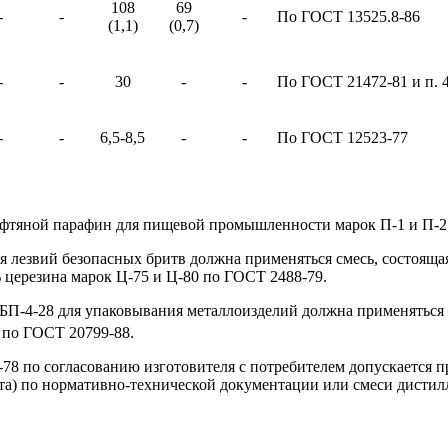
108
69
-
-
-
По ГОСТ 13525.8-86
(1,1)
(0,7)
-
-
30
-
-
По ГОСТ 21472-81 и п. 4
-
-
6,5-8,5
-
-
По ГОСТ 12523-77
нефтяной парафин для пищевой промышленности марок П-1 и П-2
лезвий безопасных бритв должна применяться смесь, состоящая
 церезина марок Ц-75 и Ц-80 по ГОСТ 2488-79.
П-4-28 для упаковывания металлоизделий должна применяться с
 по ГОСТ 20799-88.
-78 по согласованию изготовителя с потребителем допускается 
та) по нормативно-технической документации или смеси дисти