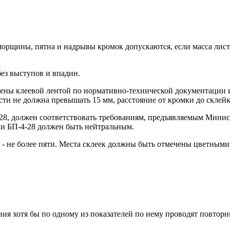
 морщины, пятна и надрывы кромок допускаются, если масса лис
без выступов и впадин.
леены клеевой лентой по нормативно-технической документации
ти не должна превышать 15 мм, расстояние от кромки до склей
-28, должен соответствовать требованиям, предъявляемым Мин
ки БП-4-28 должен быть нейтральным.
не - не более пяти. Места склеек должны быть отмечены цветным
ния хотя бы по одному из показателей по нему проводят повтор