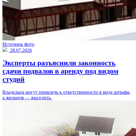
Источник фото
28.07.2026
Эксперты разъяснили законность
сдачи подвалов в аренду под видом
студий
Владельца могут привлечь к ответственности в виде штрафа,
а жильцов — выселить.