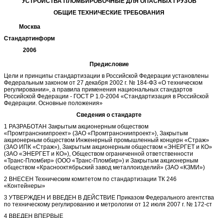
УСТРОЙСТВА ПЛОМБИРОВОЧНЫЕ ДЛЯ ОПАСНЫХ ГРУЗОВ
ОБЩИЕ ТЕХНИЧЕСКИЕ ТРЕБОВАНИЯ
Москва
Стандартинформ
2006
Предисловие
Цели и принципы стандартизации в Российской Федерации установлены
Федеральным законом от 27 декабря 2002 г. № 184-ФЗ «О техническом
регулировании», а правила применения национальных стандартов
Российской Федерации - ГОСТ Р 1.0-2004 «Стандартизация в Российской
Федерации. Основные положения»
Сведения о стандарте
1 РАЗРАБОТАН Закрытым акционерным обществом
«Промтрансниипроект» (ЗАО «Промтрансниипроект»), Закрытым
акционерным обществом Инженерный промышленный концерн «Страж»
(ЗАО ИПК «Страж»), Закрытым акционерным обществом «ЭНЕРГЕТ и КО»
(ЗАО «ЭНЕРГЕТ и КО»), Обществом ограниченной ответственности
«Транс-Пломбир» (ООО «Транс-Пломбир») и Закрытым акционерным
обществом «Краснооктябрьский завод металлоизделий» (ЗАО «КЗМИ»)
2 ВНЕСЕН Техническим комитетом по стандартизации ТК 246
«Контейнеры»
3 УТВЕРЖДЕН И ВВЕДЕН В ДЕЙСТВИЕ Приказом Федерального агентства
по техническому регулированию и метрологии от 12 июля 2007 г. № 172-ст
4 ВВЕДЕН ВПЕРВЫЕ