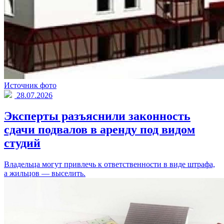
Источник фото
28.07.2026
Эксперты разъяснили законность
сдачи подвалов в аренду под видом
студий
Владельца могут привлечь к ответственности в виде штрафа,
а жильцов — выселить.