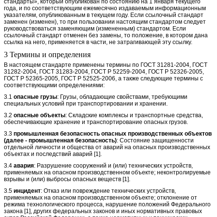
стандарты», который опубликован по состоянию на 1 января текущего
года, и по соответствующим ежемесячно издаваемым информационным
указателям, опубликованным в текущем году. Если ссылочный стандарт
заменен (изменен), то при пользовании настоящим стандартом следует
руководствоваться заменяющим (измененным) стандартом. Если
ссылочный стандарт отменен без замены, то положение, в котором дана
ссылка на него, применяется в части, не затрагивающей эту ссылку.
3 Термины и определения
В настоящем стандарте применены термины по ГОСТ 31281-2004, ГОСТ
31282-2004, ГОСТ 31283-2004, ГОСТ Р 52259-2004, ГОСТ Р 52326-2005,
ГОСТ Р 52365-2005, ГОСТ Р 52525-2006, а также следующие термины с
соответствующими определениями:
3.1
опасные грузы
: Грузы, обладающие свойствами, требующими
специальных условий при транспортировании и хранении.
3.2
опасные объекты
: Складские комплексы и транспортные средства,
обеспечивающие хранение и транспортирование опасных грузов.
3.3
промышленная безопасность опасных производственных объектов
(далее - промышленная безопасность)
: Состояние защищенности
отдельной личности и общества от аварий на опасных производственных
объектах и последствий аварий [1].
3.4
авария
: Разрушение сооружений и (или) технических устройств,
применяемых на опасном производственном объекте; неконтролируемые
взрывы и (или) выбросы опасных веществ [1].
3.5
инцидент
: Отказ или повреждение технических устройств,
применяемых на опасном производственном объекте; отклонение от
режима технологического процесса, нарушение положений Федерального
закона [1], других федеральных законов и иных нормативных правовых