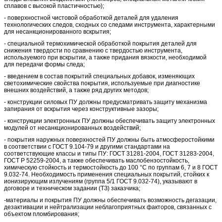
сплавов с высокой пластичностью);
- поверхностной чистовой обработкой деталей для удаления
технологических следов, сходных со следами инструмента, характерными
для несанкционированного вскрытия;
- специальной термохимической обработкой покрытия деталей для
снижения твердости по сравнению с твердостью инструмента,
используемого при вскрытии, а также придания вязкости, необходимой
для передачи формы следа;
- введением в состав покрытий специальных добавок, изменяющих
светохимические свойства покрытия, используемые при диагностике
внешних воздействий, а также ряд других методов;
- конструкции силовых ПУ должны предусматривать защиту механизма
запирания от вскрытия через конструктивные зазоры;
- конструкции электронных ПУ должны обеспечивать защиту электронных
модулей от несанкционированных воздействий;
- покрытия наружных поверхностей ПУ должны быть атмосферостойкими
в соответствии с ГОСТ 9.104-79 и другими стандартами на
соответствующие классы и типы ПУ: ГОСТ 31281-2004, ГОСТ 31283-2004,
ГОСТ Р 52259-2004, а также обеспечивать маслобензостойкость,
химическую стойкость и термостойкость до 100 °С по группам 6, 7 и 8 ГОСТ
9.032-74. Необходимость применения специальных покрытий, стойких к
ионизирующим излучениям (группа 5/1 ГОСТ 9.032-74), указывают в
договоре и техническом задании (ТЗ) заказчика;
-материалы и покрытия ПУ должны обеспечивать возможность дегазации,
дезактивации и нейтрализации неблагоприятных факторов, связанных с
объектом пломбирования;