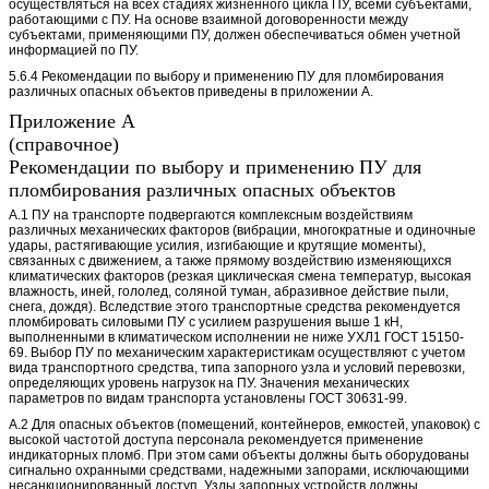
осуществляться на всех стадиях жизненного цикла ПУ, всеми субъектами,
работающими с ПУ. На основе взаимной договоренности между
субъектами, применяющими ПУ, должен обеспечиваться обмен учетной
информацией по ПУ.
5.6.4 Рекомендации по выбору и применению ПУ для пломбирования
различных опасных объектов приведены в приложении А.
Приложение А
(справочное)
Рекомендации по выбору и применению ПУ для
пломбирования различных опасных объектов
А.1 ПУ на транспорте подвергаются комплексным воздействиям
различных механических факторов (вибрации, многократные и одиночные
удары, растягивающие усилия, изгибающие и крутящие моменты),
связанных с движением, а также прямому воздействию изменяющихся
климатических факторов (резкая циклическая смена температур, высокая
влажность, иней, гололед, соляной туман, абразивное действие пыли,
снега, дождя). Вследствие этого транспортные средства рекомендуется
пломбировать силовыми ПУ с усилием разрушения выше 1 кН,
выполненными в климатическом исполнении не ниже УХЛ1 ГОСТ 15150-
69. Выбор ПУ по механическим характеристикам осуществляют с учетом
вида транспортного средства, типа запорного узла и условий перевозки,
определяющих уровень нагрузок на ПУ. Значения механических
параметров по видам транспорта установлены ГОСТ 30631-99.
А.2 Для опасных объектов (помещений, контейнеров, емкостей, упаковок) с
высокой частотой доступа персонала рекомендуется применение
индикаторных пломб. При этом сами объекты должны быть оборудованы
сигнально охранными средствами, надежными запорами, исключающими
несанкционированный доступ. Узлы запорных устройств должны