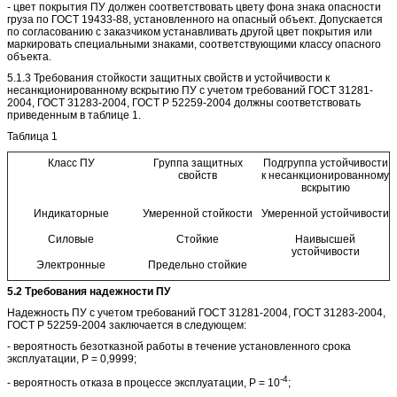
- цвет покрытия ПУ должен соответствовать цвету фона знака опасности
груза по ГОСТ 19433-88, установленного на опасный объект. Допускается
по согласованию с заказчиком устанавливать другой цвет покрытия или
маркировать специальными знаками, соответствующими классу опасного
объекта.
5.1.3 Требования стойкости защитных свойств и устойчивости к
несанкционированному вскрытию ПУ с учетом требований ГОСТ 31281-
2004, ГОСТ 31283-2004, ГОСТ Р 52259-2004 должны соответствовать
приведенным в таблице 1.
Таблица 1
Класс ПУ
Группа защитных
Подгруппа устойчивости
свойств
к несанкционированному
вскрытию
Индикаторные
Умеренной стойкости
Умеренной устойчивости
Силовые
Стойкие
Наивысшей
устойчивости
Электронные
Предельно стойкие
5.2 Требования надежности ПУ
Надежность ПУ с учетом требований ГОСТ 31281-2004, ГОСТ 31283-2004,
ГОСТ Р 52259-2004 заключается в следующем:
- вероятность безотказной работы в течение установленного срока
эксплуатации, Р = 0,9999;
-4
- вероятность отказа в процессе эксплуатации, Р = 10
;