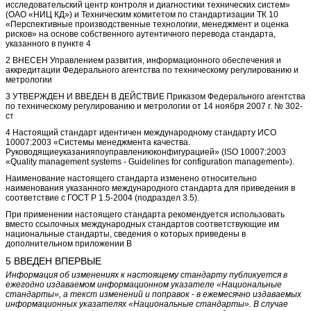
исследовательский центр контроля и диагностики технических систем»
(ОАО «НИЦ КД») и Техническим комитетом по стандартизации ТК 10
«Перспективные производственные технологии, менеджмент и оценка
рисков» на основе собственного аутентичного перевода стандарта,
указанного в пункте 4
2 ВНЕСЕН Управлением развития, информационного обеспечения и
аккредитации Федерального агентства по техническому регулированию и
метрологии
3 УТВЕРЖДЕН И ВВЕДЕН В ДЕЙСТВИЕ Приказом Федерального агентства
по техническому регулированию и метрологии от 14 ноября 2007 г. № 302-
ст
4 Настоящий стандарт идентичен международному стандарту ИСО
10007:2003 «Системы менеджмента качества.
Руководящиеуказанияпоуправлениюконфигурацией» (ISO 10007:2003
«Quality management systems - Guidelines for configuration management»).
Наименование настоящего стандарта изменено относительно
наименования указанного международного стандарта для приведения в
соответствие с ГОСТ Р 1.5-2004 (подраздел 3.5).
При применении настоящего стандарта рекомендуется использовать
вместо ссылочных международных стандартов соответствующие им
национальные стандарты, сведения о которых приведены в
дополнительном приложении В
5 ВВЕДЕН ВПЕРВЫЕ
Информация об изменениях к настоящему стандарту публикуется в
ежегодно издаваемом информационном указателе «Национальные
стандарты», а текст изменений и поправок - в ежемесячно издаваемых
информационных указателях «Национальные стандарты». В случае