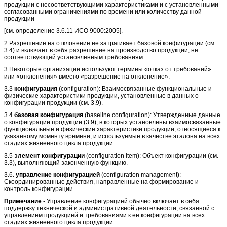
продукции с несоответствующими характеристиками и с установленными
согласованными ограничениями по времени или количеству данной
продукции
[см. определение 3.6.11 ИСО 9000:2005].
2 Разрешение на отклонение не затрагивает базовой конфигурации (см.
3.4) и включает в себя разрешение на производство продукции, не
соответствующей установленным требованиям.
3 Некоторые организации используют термины «отказ от требований»
или «отклонения» вместо «разрешение на отклонение».
3.3
конфигурация
(configuration): Взаимосвязанные функциональные и
физические характеристики продукции, установленные в данных о
конфигурации продукции (см. 3.9).
3.4
базовая конфигурация
(baseline configuration): Утвержденные данные
о конфигурации продукции (3.9), в которых установлены взаимосвязанные
функциональные и физические характеристики продукции, относящиеся к
указанному моменту времени, и используемые в качестве эталона на всех
стадиях жизненного цикла продукции.
3.5
элемент конфигурации
(configuration item): Объект конфигурации (см.
3.3), выполняющий законченную функцию.
3.6.
управление конфигурацией
(configuration management):
Скоординированные действия, направленные на формирование и
контроль конфигурации.
Примечание
- Управление конфигурацией обычно включает в себя
поддержку технической и административной деятельности, связанной с
управлением продукцией и требованиями к ее конфигурации на всех
стадиях жизненного цикла продукции.