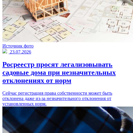
Источник фото
23.07.2026
Росреестр просят легализовывать
садовые дома при незначительных
отклонениях от норм
Сейчас регистрация права собственности может быть
отклонена даже из-за незначительного отклонения от
установленных норм.