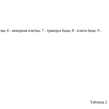
гма;
6
- анкерная плитка;
7
- траверса базы;
8
- плита базы;
9
-
Таблица 2