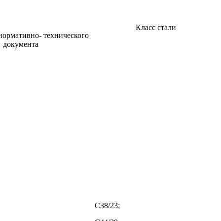
Класс стали
нормативно- технического
документа
С38/23;