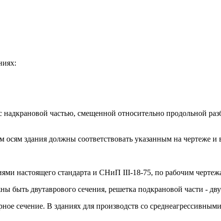
ниях:
с надкрановой частью, смещенной относительно продольной раз
 осям здания должны соответствовать указанным на чертеже и в 
ниями настоящего стандарта и СНиП III-18-75, по рабочим черт
жны быть двутаврового сечения, решетка подкрановой части - дв
рное сечение. В зданиях для производств со среднеагрессивным