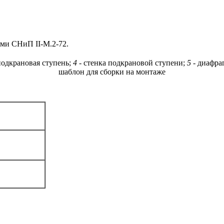
ями СНиП II-М.2-72.
подкрановая ступень;
4
- стенка подкрановой ступени;
5
- диафра
шаблон для сборки на монтаже