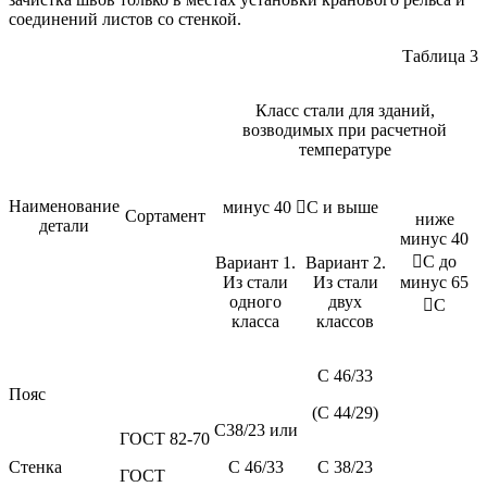
соединений листов со стенкой.
Таблица 3
Класс стали для зданий,
возводимых при расчетной
температуре
Наименование
минус 40 С и выше
Сортамент
ниже
детали
минус 40
С до
Вариант 1.
Вариант 2.
Из стали
Из стали
минус 65
одного
двух
С
класса
классов
С 46/33
Пояс
(С 44/29)
С38/23 или
ГОСТ 82-70
Стенка
С 46/33
С 38/23
ГОСТ