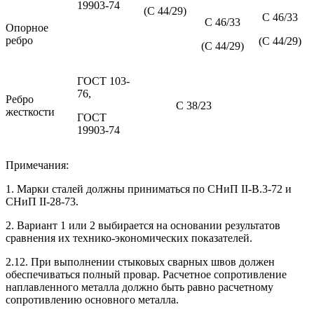
19903-74
(С 44/29)
С 46/33
С 46/33
Опорное
ребро
(С 44/29)
(С 44/29)
ГОСТ 103-
76,
Ребро
С 38/23
жесткости
ГОСТ
19903-74
Примечания:
1. Марки сталей должны приниматься по СНиП II-В.3-72 и
СНиП II-28-73.
2. Вариант 1 или 2 выбирается на основании результатов
сравнения их технико-экономических показателей.
2.12. При выполнении стыковых сварных швов должен
обеспечиваться полный провар. Расчетное сопротивление
наплавленного металла должно быть равно расчетному
сопротивлению основного металла.