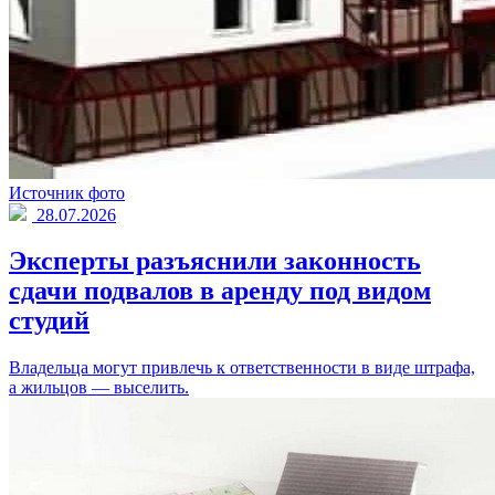
Источник фото
28.07.2026
Эксперты разъяснили законность
сдачи подвалов в аренду под видом
студий
Владельца могут привлечь к ответственности в виде штрафа,
а жильцов — выселить.