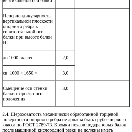
вертикальной оси балки
Неперпендикулярность
вертикальной плоскости
опорного ребра к
горизонтальной оси
балки при высоте балки
Н:
до 1000 включ.
2,0
св. 1000 « 1650 «
3,0
Смещение оси стенки
3,0
балки с проектного
положения
2.4. Шероховатость механически обработанной торцевой
поверхности опорного ребра не должна быть грубее первого
класса по ГОСТ 2789-73. Кромки поясов подкрановых балок
после машинной кислородной резки не должны иметь